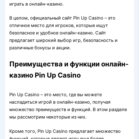
играть в онлайн-казино.
В целом, официальный сайт Pin Up Casino – это
отличное место для игроков, которые ищут
безопасное и удобное онлайн-казино. Сайт
предлагает широкий выбор игр, безопасность и
различные бонусы и акции.
Преимущества и функции онлайн-
казино Pin Up Casino
Pin Up Casino – это место, где вы можете
насладиться игрой в онлайн-казино, получая
множество преимуществ и функций. В этом разделе
мы рассмотрим некоторые из них.
Кроме того, Pin Up Casino предлагает множество
функций, которые делают игру еще более