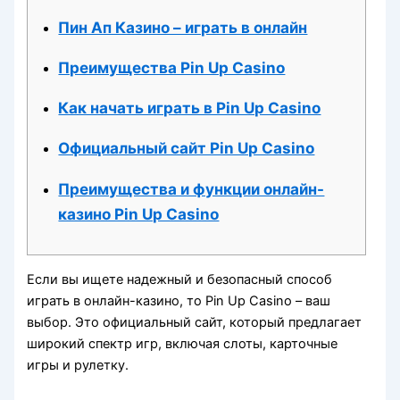
Пин Ап Казино – играть в онлайн
Преимущества Pin Up Casino
Как начать играть в Pin Up Casino
Официальный сайт Pin Up Casino
Преимущества и функции онлайн-
казино Pin Up Casino
Если вы ищете надежный и безопасный способ
играть в онлайн-казино, то Pin Up Casino – ваш
выбор. Это официальный сайт, который предлагает
широкий спектр игр, включая слоты, карточные
игры и рулетку.