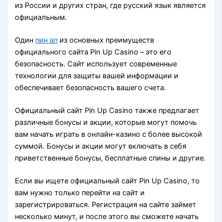
из России и других стран, где русский язык является
официальным.
Один
пин ап
из основных преимуществ
официального сайта Pin Up Casino – это его
безопасность. Сайт использует современные
технологии для защиты вашей информации и
обеспечивает безопасность вашего счета.
Официальный сайт Pin Up Casino также предлагает
различные бонусы и акции, которые могут помочь
вам начать играть в онлайн-казино с более высокой
суммой. Бонусы и акции могут включать в себя
приветственные бонусы, бесплатные спины и другие.
Если вы ищете официальный сайт Pin Up Casino, то
вам нужно только перейти на сайт и
зарегистрироваться. Регистрация на сайте займет
несколько минут, и после этого вы сможете начать