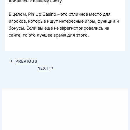
добавлен к вашему счету.
В целом, Pin Up Casino – это отличное место для
игроков, которые ищут интересные игры, функции и
бонусы. Если вы еще не зарегистрировались на
сайте, то это лучшее время для этого.
PREVIOUS
NEXT