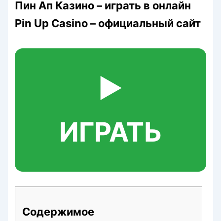
Пин Ап Казино – играть в онлайн
Pin Up Casino – официальный сайт
▶️
ИГРАТЬ
Содержимое