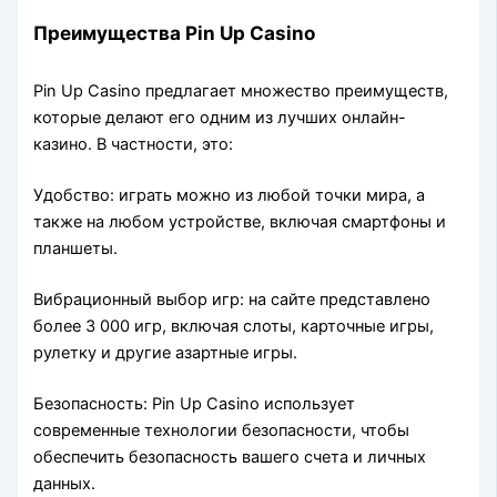
Преимущества Pin Up Casino
Pin Up Casino предлагает множество преимуществ,
которые делают его одним из лучших онлайн-
казино. В частности, это:
Удобство: играть можно из любой точки мира, а
также на любом устройстве, включая смартфоны и
планшеты.
Вибрационный выбор игр: на сайте представлено
более 3 000 игр, включая слоты, карточные игры,
рулетку и другие азартные игры.
Безопасность: Pin Up Casino использует
современные технологии безопасности, чтобы
обеспечить безопасность вашего счета и личных
данных.