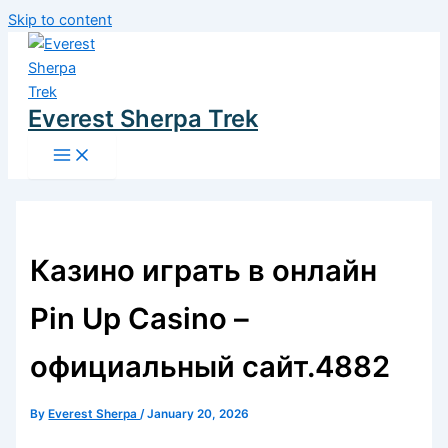
Skip to content
Everest Sherpa Trek
Казино играть в онлайн
Pin Up Casino –
официальный сайт.4882
By
Everest Sherpa
/
January 20, 2026