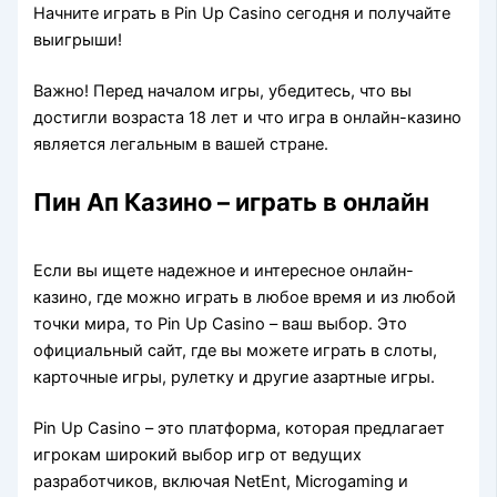
Начните играть в Pin Up Casino сегодня и получайте
выигрыши!
Важно! Перед началом игры, убедитесь, что вы
достигли возраста 18 лет и что игра в онлайн-казино
является легальным в вашей стране.
Пин Ап Казино – играть в онлайн
Если вы ищете надежное и интересное онлайн-
казино, где можно играть в любое время и из любой
точки мира, то Pin Up Casino – ваш выбор. Это
официальный сайт, где вы можете играть в слоты,
карточные игры, рулетку и другие азартные игры.
Pin Up Casino – это платформа, которая предлагает
игрокам широкий выбор игр от ведущих
разработчиков, включая NetEnt, Microgaming и