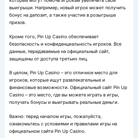
которые могут помочь игрокам увеличить свои
выигрыши. Например, новый игрок может получить
бонус на депозит, а также участие в розыгрыше
призов.
Кроме того, Pin Up Casino обеспечивает
безопасность и конфиденциальность игроков. Все
данные, передаваемые на официальный сайт,
защищены от доступа третьих лиц.
В целом, Pin Up Casino – это отличное место для
игроков, которые ищут развлекательные и
финансовые возможности. Официальный сайт Pin Up
Casino – это место, где вы можете играть в игры,
получать бонусы и выигрывать реальные деньги.
Важно: перед началом игры, пожалуйста,
ознакомьтесь с условиями и правилами игры на
официальном сайте Pin Up Casino.