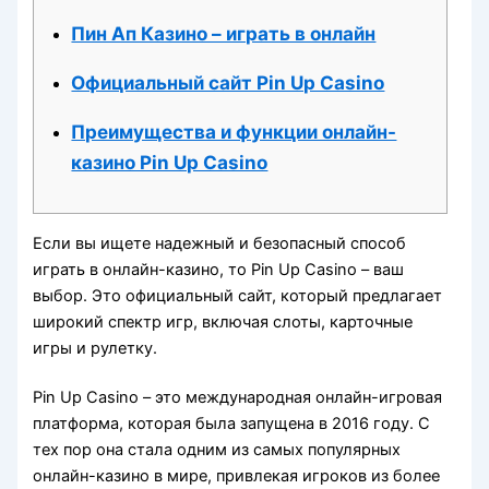
Пин Ап Казино – играть в онлайн
Официальный сайт Pin Up Casino
Преимущества и функции онлайн-
казино Pin Up Casino
Если вы ищете надежный и безопасный способ
играть в онлайн-казино, то Pin Up Casino – ваш
выбор. Это официальный сайт, который предлагает
широкий спектр игр, включая слоты, карточные
игры и рулетку.
Pin Up Casino – это международная онлайн-игровая
платформа, которая была запущена в 2016 году. С
тех пор она стала одним из самых популярных
онлайн-казино в мире, привлекая игроков из более