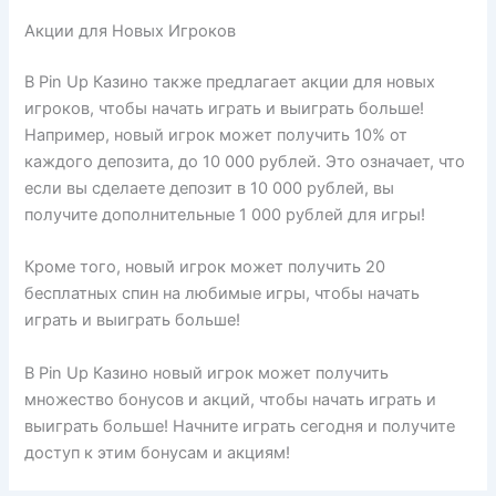
Акции для Новых Игроков
В Pin Up Казино также предлагает акции для новых
игроков, чтобы начать играть и выиграть больше!
Например, новый игрок может получить 10% от
каждого депозита, до 10 000 рублей. Это означает, что
если вы сделаете депозит в 10 000 рублей, вы
получите дополнительные 1 000 рублей для игры!
Кроме того, новый игрок может получить 20
бесплатных спин на любимые игры, чтобы начать
играть и выиграть больше!
В Pin Up Казино новый игрок может получить
множество бонусов и акций, чтобы начать играть и
выиграть больше! Начните играть сегодня и получите
доступ к этим бонусам и акциям!