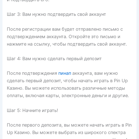
Шаг 3: Вам нужно подтвердить свой аккаунт
После регистрации вам будет отправлено письмо с
подтверждением аккаунта. Откройте это письмо и
нажмите на ссылку, чтобы подтвердить свой аккаунт.
Шаг 4: Вам нужно сделать первый депозит
После подтверждения
пинап
аккаунта, вам нужно
сделать первый депозит, чтобы начать играть в Pin Up
Казино. Вы можете использовать различные методы
оплаты, включая карты, электронные деньги и другие.
Шаг 5: Начните играть!
После первого депозита, вы можете начать играть в Pin
Up Казино. Вы можете выбрать из широкого спектра