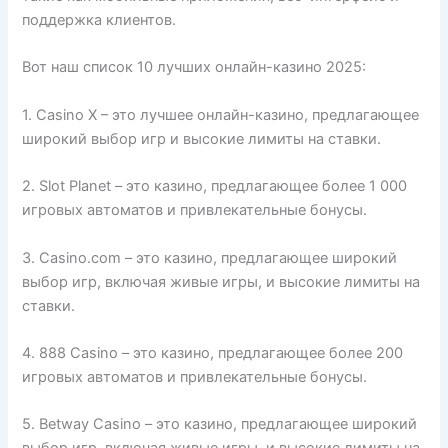
поддержка клиентов.
Вот наш список 10 лучших онлайн-казино 2025:
1. Casino X – это лучшее онлайн-казино, предлагающее
широкий выбор игр и высокие лимиты на ставки.
2. Slot Planet – это казино, предлагающее более 1 000
игровых автоматов и привлекательные бонусы.
3. Casino.com – это казино, предлагающее широкий
выбор игр, включая живые игры, и высокие лимиты на
ставки.
4. 888 Casino – это казино, предлагающее более 200
игровых автоматов и привлекательные бонусы.
5. Betway Casino – это казино, предлагающее широкий