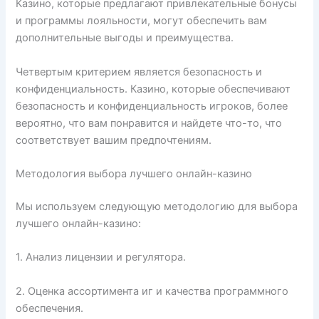
Казино, которые предлагают привлекательные бонусы
и программы лояльности, могут обеспечить вам
дополнительные выгоды и преимущества.
Четвертым критерием является безопасность и
конфиденциальность. Казино, которые обеспечивают
безопасность и конфиденциальность игроков, более
вероятно, что вам понравится и найдете что-то, что
соответствует вашим предпочтениям.
Методология выбора лучшего онлайн-казино
Мы используем следующую методологию для выбора
лучшего онлайн-казино:
1. Анализ лицензии и регулятора.
2. Оценка ассортимента иг и качества программного
обеспечения.