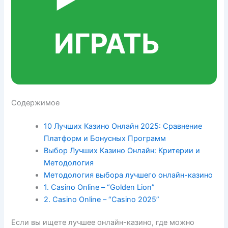
ИГРАТЬ
Содержимое
10 Лучших Казино Онлайн 2025: Сравнение
Платформ и Бонусных Программ
Выбор Лучших Казино Онлайн: Критерии и
Методология
Методология выбора лучшего онлайн-казино
1. Casino Online – “Golden Lion”
2. Casino Online – “Casino 2025”
Если вы ищете лучшее онлайн-казино, где можно