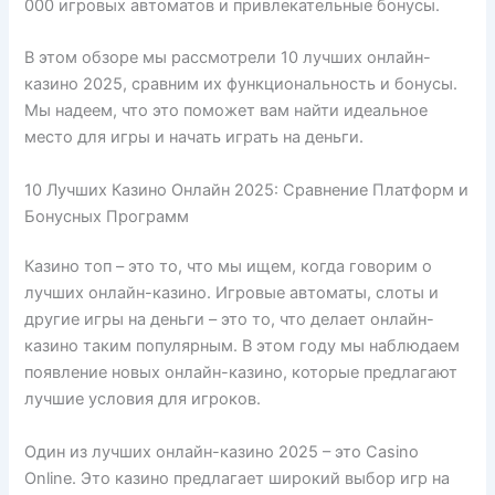
000 игровых автоматов и привлекательные бонусы.
В этом обзоре мы рассмотрели 10 лучших онлайн-
казино 2025, сравним их функциональность и бонусы.
Мы надеем, что это поможет вам найти идеальное
место для игры и начать играть на деньги.
10 Лучших Казино Онлайн 2025: Сравнение Платформ и
Бонусных Программ
Казино топ – это то, что мы ищем, когда говорим о
лучших онлайн-казино. Игровые автоматы, слоты и
другие игры на деньги – это то, что делает онлайн-
казино таким популярным. В этом году мы наблюдаем
появление новых онлайн-казино, которые предлагают
лучшие условия для игроков.
Один из лучших онлайн-казино 2025 – это Casino
Online. Это казино предлагает широкий выбор игр на