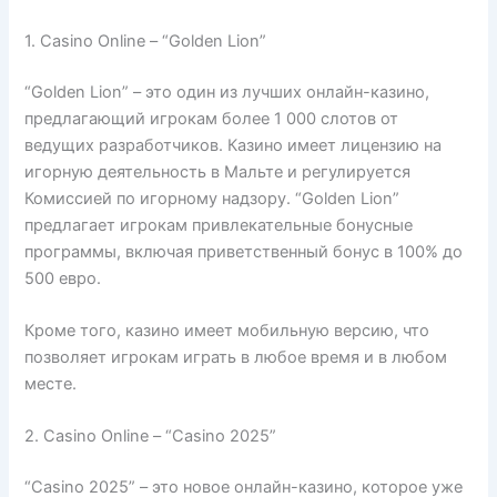
1. Casino Online – “Golden Lion”
“Golden Lion” – это один из лучших онлайн-казино,
предлагающий игрокам более 1 000 слотов от
ведущих разработчиков. Казино имеет лицензию на
игорную деятельность в Мальте и регулируется
Комиссией по игорному надзору. “Golden Lion”
предлагает игрокам привлекательные бонусные
программы, включая приветственный бонус в 100% до
500 евро.
Кроме того, казино имеет мобильную версию, что
позволяет игрокам играть в любое время и в любом
месте.
2. Casino Online – “Casino 2025”
“Casino 2025” – это новое онлайн-казино, которое уже