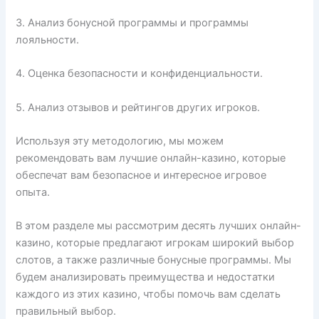
3. Анализ бонусной программы и программы
лояльности.
4. Оценка безопасности и конфиденциальности.
5. Анализ отзывов и рейтингов других игроков.
Используя эту методологию, мы можем
рекомендовать вам лучшие онлайн-казино, которые
обеспечат вам безопасное и интересное игровое
опыта.
В этом разделе мы рассмотрим десять лучших онлайн-
казино, которые предлагают игрокам широкий выбор
слотов, а также различные бонусные программы. Мы
будем анализировать преимущества и недостатки
каждого из этих казино, чтобы помочь вам сделать
правильный выбор.