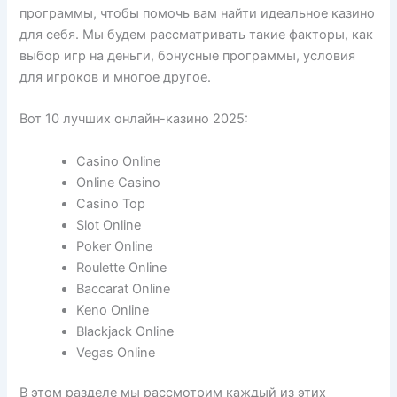
программы, чтобы помочь вам найти идеальное казино
для себя. Мы будем рассматривать такие факторы, как
выбор игр на деньги, бонусные программы, условия
для игроков и многое другое.
Вот 10 лучших онлайн-казино 2025:
Casino Online
Online Casino
Casino Top
Slot Online
Poker Online
Roulette Online
Baccarat Online
Keno Online
Blackjack Online
Vegas Online
В этом разделе мы рассмотрим каждый из этих