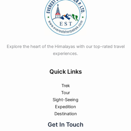
Explore the heart of the Himalayas with our top-rated travel
experiences.
Quick Links
Trek
Tour
Sight-Seeing
Expedition
Destination
Get In Touch