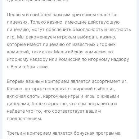
Первым и наиболее важным критерием является
лицензия. Только казино, имеющие действующую
лицензию, могут обеспечить безопасность и честность
игр. Мы рекомендуем игрокам выбирать казино,
которые имеют лицензию от известных игорных
комиссий, таких как Мальтийская комиссия по
игорному надзору или Комиссия по игорному надзору
в Великобритании.
Вторым важным критерием является ассортимент иг.
Казино, которые предлагают широкий выбор иг,
включая слоты, карточные игры и игры с живыми
дилерами, более вероятно, что вам понравится и
найдете что-то, что соответствует вашим
предпочтениям.
Третьим критерием является бонусная программа.