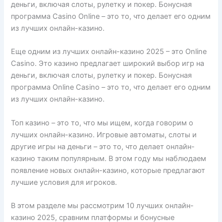
деньги, включая слоты, рулетку и покер. Бонусная
программа Casino Online – это то, что делает его одним
из лучших онлайн-казино.
Еще одним из лучших онлайн-казино 2025 – это Online
Casino. Это казино предлагает широкий выбор игр на
деньги, включая слоты, рулетку и покер. Бонусная
программа Online Casino – это то, что делает его одним
из лучших онлайн-казино.
Топ казино – это то, что мы ищем, когда говорим о
лучших онлайн-казино. Игровые автоматы, слоты и
другие игры на деньги – это то, что делает онлайн-
казино таким популярным. В этом году мы наблюдаем
появление новых онлайн-казино, которые предлагают
лучшие условия для игроков.
В этом разделе мы рассмотрим 10 лучших онлайн-
казино 2025, сравним платформы и бонусные