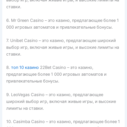
выбор игр, включая живые игры, и высокие лимиты на
ставки.
6. Mr Green Casino – это казино, предлагающее более 1
000 игровых автоматов и привлекательные бонусы.
7. Unibet Casino – это казино, предлагающее широкий
выбор игр, включая живые игры, и высокие лимиты на
ставки.
8.
топ 10 казино
22Bet Casino – это казино,
предлагающее более 1 000 игровых автоматов и
привлекательные бонусы.
9. LeoVegas Casino – это казино, предлагающее
широкий выбор игр, включая живые игры, и высокие
лимиты на ставки.
10. Casimba Casino – это казино, предлагающее более 1