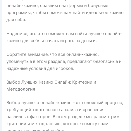
онлайн-казино, сравним платформы и бонусные
программы, чтобы помочь вам найти идеальное казино
для себя.
Надеемся, что это поможет вам найти лучшее онлайн-
казино для себя и начать играть на деньги.
Обратите внимание, что все онлайн-казино,
упомянутые в этом разделе, предлагают безопасные и
надежные условия для игроков.
Выбор Лучших Казино Онлайн: Критерии и
Методология
Выбор лучшего онлайн-казино – это сложный процесс,
требующий тщательного анализа и сравнения
различных факторов. В этом разделе мы рассмотрим
критерии и методологию, которые помогут вам
сделать правильный выбор.