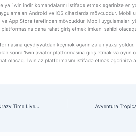
ə ya 1win indir komandalarını istifadə etmək əgərinizə ən ya
uygulamaları Android və iOS cihazlarda mövcuddur. Mobil u
 və App Store tərəfindən mövcuddur. Mobil uygulamaları y
 platformasına daha rahat giriş etmək imkanı sahibi olacaqs
tformasına qeydiyyatdan keçmək əgərinizə ən yaxşı yoldur. 
kdən sonra 1win aviator platformasına giriş etmək və oyun
hat olacaq. 1win az platformasını istifadə etmək əgərinizə 
উত্তেজনায় ভরা ঘূর্ণন , Crazy Time Live-এ উন্মোচন করুন সাফল্য