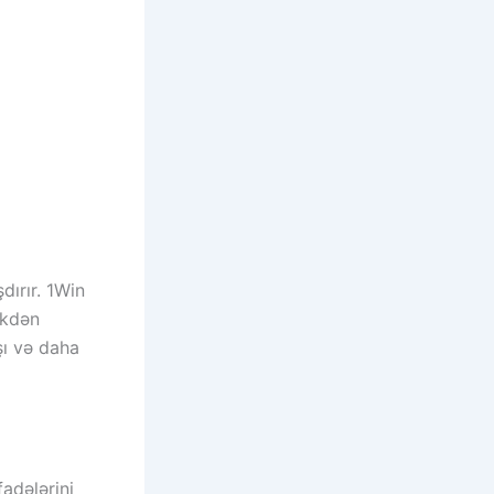
dırır. 1Win
ikdən
şı və daha
adələrini