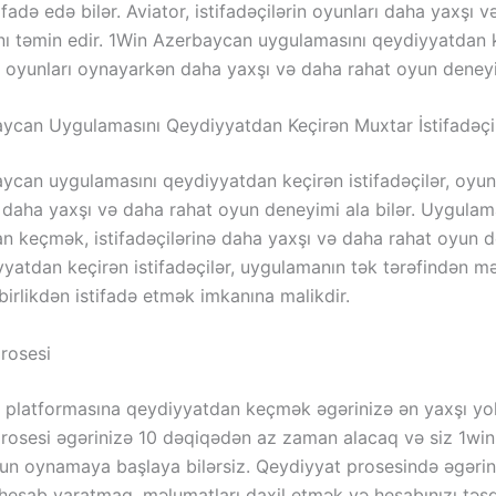
tifadə edə bilər. Aviator, istifadəçilərin oyunları daha yaxşı 
ı təmin edir. 1Win Azerbaycan uygulamasını qeydiyyatdan 
r, oyunları oynayarkən daha yaxşı və daha rahat oyun deneyim
ycan Uygulamasını Qeydiyyatdan Keçirən Muxtar İstifadəçi
ycan uygulamasını qeydiyyatdan keçirən istifadəçilər, oyunl
daha yaxşı və daha rahat oyun deneyimi ala bilər. Uygula
n keçmək, istifadəçilərinə daha yaxşı və daha rahat oyun 
yyatdan keçirən istifadəçilər, uygulamanın tək tərəfindən m
birlikdən istifadə etmək imkanına malikdir.
rosesi
r platformasına qeydiyyatdan keçmək əgərinizə ən yaxşı yol
rosesi əgərinizə 10 dəqiqədən az zaman alacaq və siz 1win
n oynamaya başlaya bilərsiz. Qeydiyyat prosesində əgərin
 hesab yaratmaq, məlumatları daxil etmək və hesabınızı təs