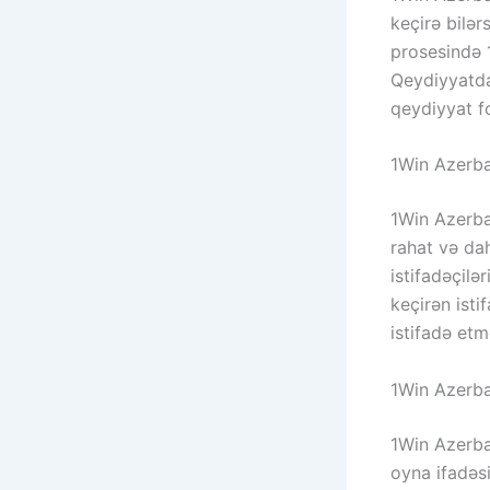
keçirə bilə
prosesində 1
Qeydiyyatda
qeydiyyat fo
1Win Azerba
1Win Azerba
rahat və da
istifadəçil
keçirən isti
istifadə etm
1Win Azerb
1Win Azerba
oyna ifadəsi