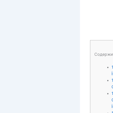
Содержи