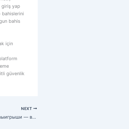
 giriş yap
 bahislerini
ygun bahis
ak için
 platform
eleme
tli güvenlik
NEXT
Азарт, ставки и выигрыши — ваш ключ к захватывающим победам и большим выигрышам на гривны.