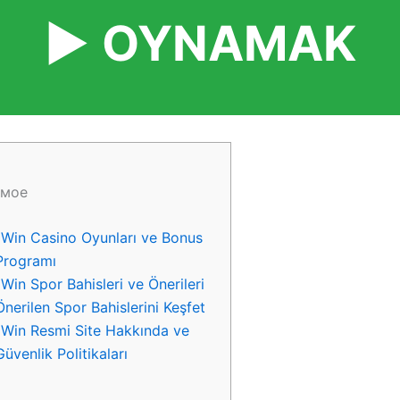
▶️ OYNAMAK
мое
1Win Casino Oyunları ve Bonus
Programı
1Win Spor Bahisleri ve Önerileri
Önerilen Spor Bahislerini Keşfet
1Win Resmi Site Hakkında ve
Güvenlik Politikaları