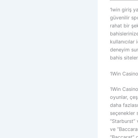
1win giriş y
güvenilir sp
rahat bir şek
bahisleriniz
kullanıcılar
deneyim suna
bahis siteler
1Win Casino
1Win Casino
oyunlar, çeş
daha fazlası
seçenekler 
“Starburst” 
ve “Baccarat
“Baccarat” gi