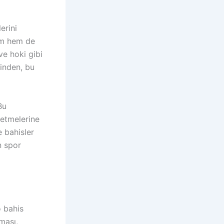
erini
hem hem de
ve hoki gibi
rinden, bu
Bu
 etmelerine
e bahisler
n spor
o bahis
ması,