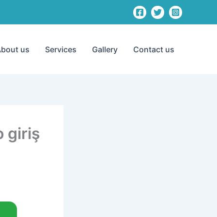
bout us
Services
Gallery
Contact us
 giriş