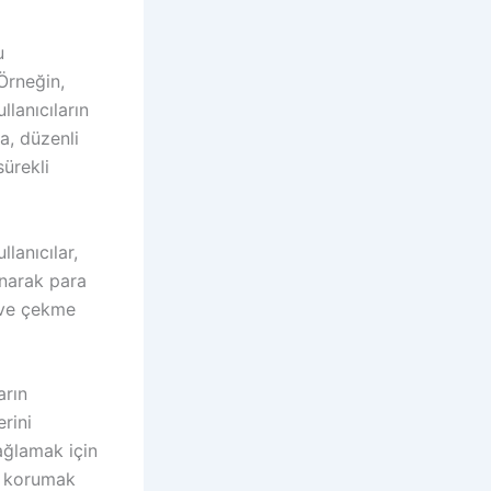
u
 Örneğin,
llanıcıların
ca, düzenli
ürekli
llanıcılar,
anarak para
a ve çekme
arın
rini
sağlamak için
ni korumak