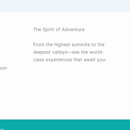
The Spirit of Adventure
From the highest summits to the
deepest valleys—see the world-
class experiences that await you.
com
on