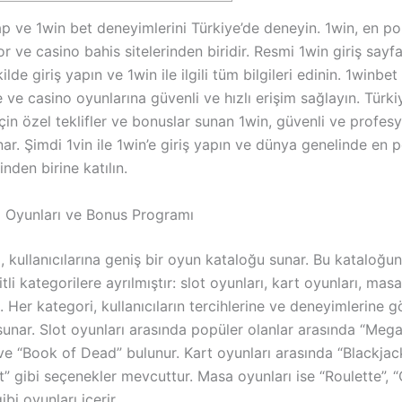
ap ve 1win bet deneyimlerini Türkiye’de deneyin. 1win, en p
or ve casino bahis sitelerinden biridir. Resmi 1win giriş sayf
ilde giriş yapın ve 1win ile ilgili tüm bilgileri edinin. 1winbet
e ve casino oyunlarına güvenli ve hızlı erişim sağlayın. Türki
 için özel teklifler ve bonuslar sunan 1win, güvenli ve profesy
r. Şimdi 1vin ile 1win’e giriş yapın ve dünya genelinde en 
inden birine katılın.
 Oyunları ve Bonus Programı
, kullanıcılarına geniş bir oyun kataloğu sunar. Bu kataloğu
itli kategorilere ayrılmıştır: slot oyunları, kart oyunları, mas
. Her kategori, kullanıcıların tercihlerine ve deneyimlerine gö
sunar. Slot oyunları arasında popüler olanlar arasında “Meg
ve “Book of Dead” bulunur. Kart oyunları arasında “Blackjac
” gibi seçenekler mevcuttur. Masa oyunları ise “Roulette”, 
bi oyunları içerir.