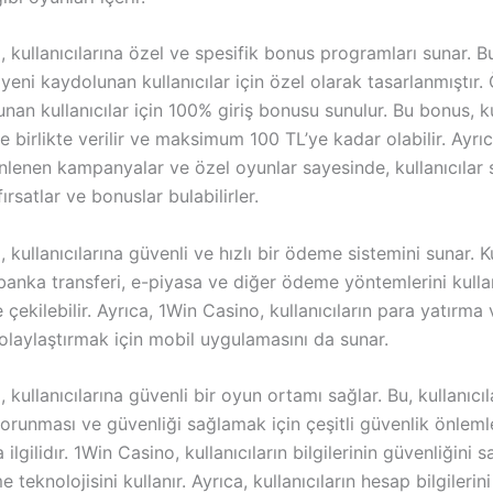
 kullanıcılarına özel ve spesifik bonus programları sunar. B
yeni kaydolunan kullanıcılar için özel olarak tasarlanmıştır.
nan kullanıcılar için 100% giriş bonusu sunulur. Bu bonus, ku
 ile birlikte verilir ve maksimum 100 TL’ye kadar olabilir. Ayrı
nlenen kampanyalar ve özel oyunlar sayesinde, kullanıcılar s
ırsatlar ve bonuslar bulabilirler.
 kullanıcılarına güvenli ve hızlı bir ödeme sistemini sunar. Ku
 banka transferi, e-piyasa ve diğer ödeme yöntemlerini kull
ve çekilebilir. Ayrıca, 1Win Casino, kullanıcıların para yatırm
kolaylaştırmak için mobil uygulamasını da sunar.
 kullanıcılarına güvenli bir oyun ortamı sağlar. Bu, kullanıcıl
 korunması ve güvenliği sağlamak için çeşitli güvenlik önlemle
ilgilidır. 1Win Casino, kullanıcıların bilgilerinin güvenliğini 
e teknolojisini kullanır. Ayrıca, kullanıcıların hesap bilgileri