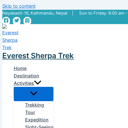
Skip to content
Nayabasti-16, Kathmandu, Nepal | Sun to Friday: 8:00 am 
Everest Sherpa Trek
Home
Destination
Activities
Trekking
Tour
Expedition
Sight-Seeing