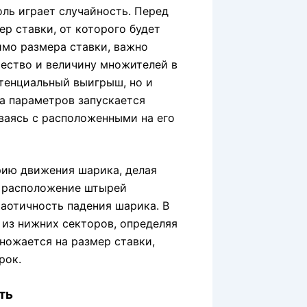
роль играет случайность. Перед
р ставки, от которого будет
мо размера ставки, важно
чество и величину множителей в
отенциальный выигрыш, но и
а параметров запускается
иваясь с расположенными на его
рию движения шарика, делая
и расположение штырей
аотичность падения шарика. В
 из нижних секторов, определяя
ножается на размер ставки,
рок.
ть