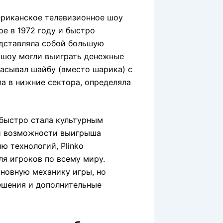
ериканское телевизионное шоу
ире в 1972 году и быстро
едставляла собой большую
 шоу могли выиграть денежные
расывал шайбу (вместо шарика) с
а в нижние сектора, определяла
 быстро стала культурным
 и возможности выигрыша
ю технологий, Plinko
ля игроков по всему миру.
новную механику игры, но
ешения и дополнительные