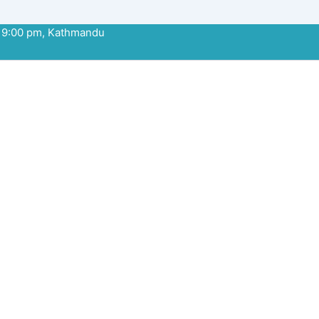
- 9:00 pm, Kathmandu