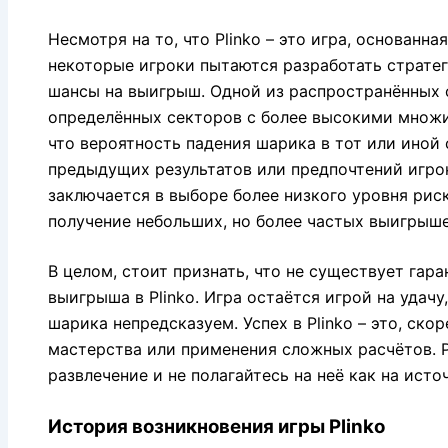
Несмотря на то, что Plinko – это игра, основанна
некоторые игроки пытаются разработать стратег
шансы на выигрыш. Одной из распространённых 
определённых секторов с более высокими множи
что вероятность падения шарика в тот или иной 
предыдущих результатов или предпочтений игрок
заключается в выборе более низкого уровня риск
получение небольших, но более частых выигрыше
В целом, стоит признать, что не существует гар
выигрыша в Plinko. Игра остаётся игрой на удачу
шарика непредсказуем. Успех в Plinko – это, скор
мастерства или применения сложных расчётов. 
развлечение и не полагайтесь на неё как на исто
История возникновения игры Plinko