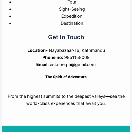
Tour
Sight-Seeing
Expedition
Destination
Get In Touch
Location-
Nayabazaar-16, Kathmandu
Phone no:
9851158069
Email:
est.sherpa@gmail.com
The Spirit of Adventure
From the highest summits to the deepest valleys—see the
world-class experiences that await you.