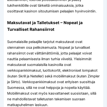
tukihenkilöille ovat tärkeitä ominaisuuksia, jotka
osoittavat kasinon sitoutumisen pelaajien hyvinvointiin.
Maksutavat ja Talletukset – Nopeat ja
Turvalliset Rahansiirrot
Suomalaisille pelaajille tarjotut maksutavat ovat
olennainen osa pelikokemusta. Nopeat ja turvalliset
rahansiirrot ovat välttämättömiä, jotta pelaajat voivat
nauttia pelaamisesta ilman turhia viiveitä. Yleisimmät
maksutavat suomalaisilla kasinoilla ovat
verkkopankkimaksut, luottokortit, elektroniset lompakot
(kuten Skrill ja Neteller) sekä mobiilimaksut (kuten Zimpler
ja Siirto). Verkkopankkimaksut ovat erityisen suosittuja
Suomessa, sillä ne ovat helppoja ja nopeita käyttää.
Mobiilimaksut ovat myös kasvattaneet suosiotaan, sillä
ne mahdollistavat talletusten tekemisen suoraan
matkapuhelimen laskuun.