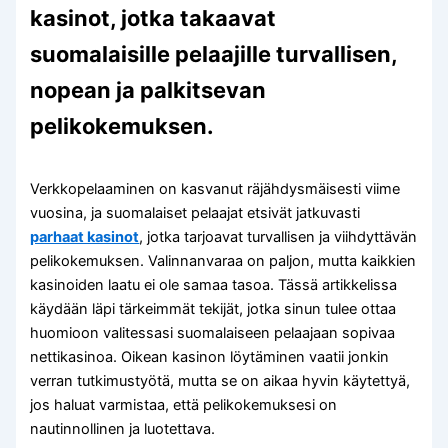
kasinot, jotka takaavat
suomalaisille pelaajille turvallisen,
nopean ja palkitsevan
pelikokemuksen.
Verkkopelaaminen on kasvanut räjähdysmäisesti viime
vuosina, ja suomalaiset pelaajat etsivät jatkuvasti
parhaat kasinot
, jotka tarjoavat turvallisen ja viihdyttävän
pelikokemuksen. Valinnanvaraa on paljon, mutta kaikkien
kasinoiden laatu ei ole samaa tasoa. Tässä artikkelissa
käydään läpi tärkeimmät tekijät, jotka sinun tulee ottaa
huomioon valitessasi suomalaiseen pelaajaan sopivaa
nettikasinoa. Oikean kasinon löytäminen vaatii jonkin
verran tutkimustyötä, mutta se on aikaa hyvin käytettyä,
jos haluat varmistaa, että pelikokemuksesi on
nautinnollinen ja luotettava.