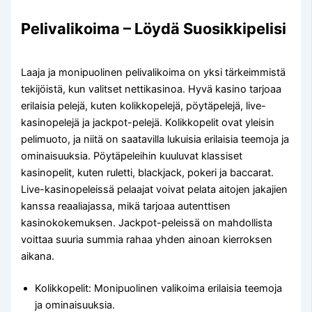
Pelivalikoima – Löydä Suosikkipelisi
Laaja ja monipuolinen pelivalikoima on yksi tärkeimmistä
tekijöistä, kun valitset nettikasinoa. Hyvä kasino tarjoaa
erilaisia pelejä, kuten kolikkopelejä, pöytäpelejä, live-
kasinopelejä ja jackpot-pelejä. Kolikkopelit ovat yleisin
pelimuoto, ja niitä on saatavilla lukuisia erilaisia teemoja ja
ominaisuuksia. Pöytäpeleihin kuuluvat klassiset
kasinopelit, kuten ruletti, blackjack, pokeri ja baccarat.
Live-kasinopeleissä pelaajat voivat pelata aitojen jakajien
kanssa reaaliajassa, mikä tarjoaa autenttisen
kasinokokemuksen. Jackpot-peleissä on mahdollista
voittaa suuria summia rahaa yhden ainoan kierroksen
aikana.
Kolikkopelit: Monipuolinen valikoima erilaisia teemoja
ja ominaisuuksia.