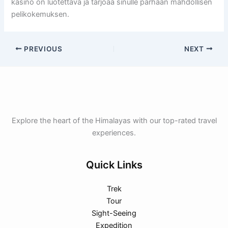
kasino on luotettava ja tarjoaa sinulle parhaan mahdollisen
pelikokemuksen.
PREVIOUS
NEXT
Explore the heart of the Himalayas with our top-rated travel
experiences.
Quick Links
Trek
Tour
Sight-Seeing
Expedition