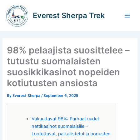
Skip
to
Everest Sherpa Trek
content
98% pelaajista suosittelee –
tutustu suomalaisten
suosikkikasinot nopeiden
kotiutusten ansiosta
By
Everest Sherpa
/
September 6, 2025
Vakuuttavat 98%: Parhaat uudet
nettikasinot suomalaisille –
Luotettavat, paikallistetut ja bonusten