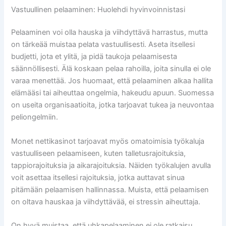
Vastuullinen pelaaminen: Huolehdi hyvinvoinnistasi
Pelaaminen voi olla hauska ja viihdyttävä harrastus, mutta
on tärkeää muistaa pelata vastuullisesti. Aseta itsellesi
budjetti, jota et ylitä, ja pidä taukoja pelaamisesta
säännöllisesti. Älä koskaan pelaa rahoilla, joita sinulla ei ole
varaa menettää. Jos huomaat, että pelaaminen alkaa hallita
elämääsi tai aiheuttaa ongelmia, hakeudu apuun. Suomessa
on useita organisaatioita, jotka tarjoavat tukea ja neuvontaa
peliongelmiin.
Monet nettikasinot tarjoavat myös omatoimisia työkaluja
vastuulliseen pelaamiseen, kuten talletusrajoituksia,
tappiorajoituksia ja aikarajoituksia. Näiden työkalujen avulla
voit asettaa itsellesi rajoituksia, jotka auttavat sinua
pitämään pelaamisen hallinnassa. Muista, että pelaamisen
on oltava hauskaa ja viihdyttävää, ei stressin aiheuttaja.
On hyvä muistaa, että uhkapelaaminen ei ole ratkaisu