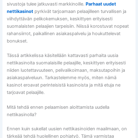
sivustoja tulee jatkuvasti markkinoille.
Parhaat uudet
nettikasinot
pyrkivät tarjoamaan pelaajilleen turvallisen ja
viihdyttävän pelikokemuksen, keskittyen erityisesti
suomalaisten pelaajien tarpeisiin. Niissä korostuvat nopeat
rahansiirrot, paikallinen asiakaspalvelu ja houkuttelevat
bonukset.
Tässä artikkelissa käsitellään kattavasti parhaita uusia
nettikasinoita suomalaisille pelaajille, keskittyen erityisesti
niiden luotettavuuteen, pelivalikoimaan, maksutapoihin ja
asiakaspalveluun. Tarkastelemme myös, miten nämä
kasinot eroavat perinteisistä kasinoista ja mitä etuja ne
tarjoavat pelaajille.
Mitä tehdä ennen pelaamisen aloittamista uudella
nettikasinolla?
Ennen kuin sukellat uusien nettikasinoiden maailmaan, on
tärkeää tehdä huolellinen pohjatyö. Tämä varmistaa