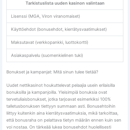
Tarkistuslista uuden kasinon valintaan
Lisenssi (MGA, Viron viranomaiset)
Käyttöehdot (bonusehdot, kierrätysvaatimukset)
Maksutavat (verkkopankki, luottokortti)
Asiakaspalvelu (suomenkielinen tuki)
Bonukset ja kampanjat: Mitä sinun tulee tietää?
Uudet nettikasinot houkuttelevat pelaajia usein erilaisilla
bonuksilla ja kampanjoilla. Yleisimpiä bonuksia ovat
tervetuliaisbonukset, jotka tarjoavat esimerkiksi 100%
talletusbonuksen tiettyyn summaan asti. Bonusehtoihin
liittyy kuitenkin aina kierrätysvaatimuksia, mikä tarkoittaa,
että bonusraha on pelattava tietyn määrän ennen kuin sen
voi nostaa. On tärkeää lukea bonusehdot huolellisesti