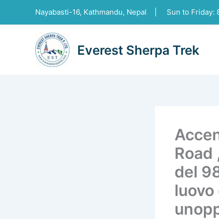
Skip
Nayabasti-16, Kathmandu, Nepal | Sun to Friday: 
to
content
Everest Sherpa Trek
Accen
Road 
del 98
luovo 
unopp