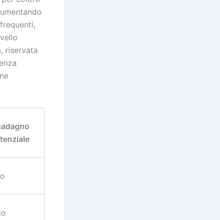
 Aumentando
 frequenti,
ivello
, riservata
uenza
ine
adagno
tenziale
so
io