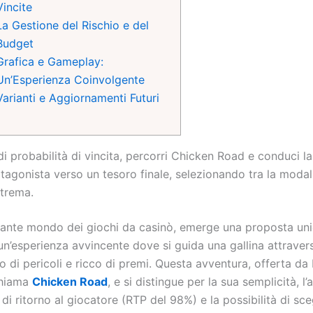
Vincite
La Gestione del Rischio e del
Budget
Grafica e Gameplay:
Un’Esperienza Coinvolgente
Varianti e Aggiornamenti Futuri
i probabilità di vincita, percorri Chicken Road e conduci la
agonista verso un tesoro finale, selezionando tra la modali
strema.
inante mondo dei giochi da casinò, emerge una proposta uni
un’esperienza avvincente dove si guida una gallina attraver
o di pericoli e ricco di premi. Questa avventura, offerta da
chiama
Chicken Road
, e si distingue per la sua semplicità, l’a
di ritorno al giocatore (RTP del 98%) e la possibilità di sce