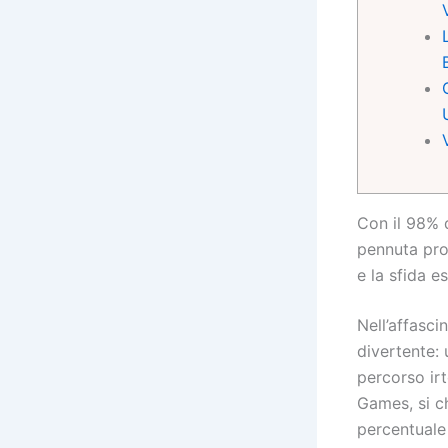
Con il 98% d
pennuta prot
e la sfida e
Nell’affasc
divertente: 
percorso irt
Games, si 
percentuale 