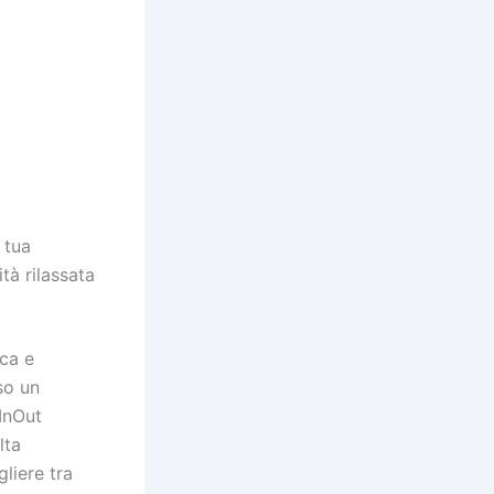
 tua
tà rilassata
ca e
so un
 InOut
lta
gliere tra