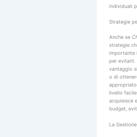
individuali
Strategie pe
Anche se
C
strategie ch
importante i
per evitarli
vantaggio si
o di ottener
appropriato
livello fac
acquisisce e
budget, evi
La Gestione