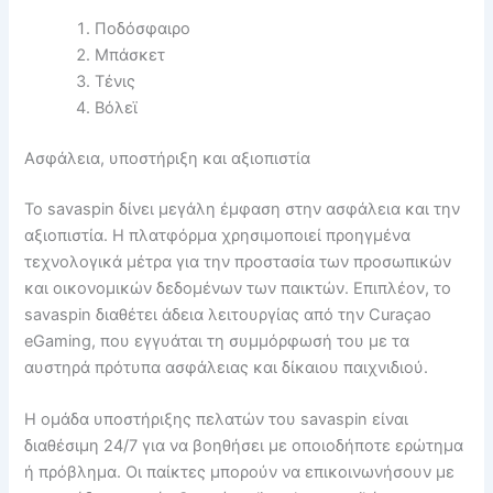
Ποδόσφαιρο
Μπάσκετ
Τένις
Βόλεϊ
Ασφάλεια, υποστήριξη και αξιοπιστία
Το savaspin δίνει μεγάλη έμφαση στην ασφάλεια και την
αξιοπιστία. Η πλατφόρμα χρησιμοποιεί προηγμένα
τεχνολογικά μέτρα για την προστασία των προσωπικών
και οικονομικών δεδομένων των παικτών. Επιπλέον, το
savaspin διαθέτει άδεια λειτουργίας από την Curaçao
eGaming, που εγγυάται τη συμμόρφωσή του με τα
αυστηρά πρότυπα ασφάλειας και δίκαιου παιχνιδιού.
Η ομάδα υποστήριξης πελατών του savaspin είναι
διαθέσιμη 24/7 για να βοηθήσει με οποιοδήποτε ερώτημα
ή πρόβλημα. Οι παίκτες μπορούν να επικοινωνήσουν με