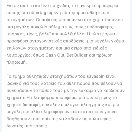
Εκτός από τα καζίνο παιχνίδια, το savaspin προσφέρει
επίσης μια ολοκληρωμένη πλατφόρμα αθλητικών
στοιχημάτων. Οι παίκτες μπορούν να στοιχηματίσουν σε
μια μεγάλη ποικιλία αθλημάτων, όπως ποδόσφαιρο,
μπάσκετ, τένις, βόλεϊ και πολλά άλλα. Η πλατφόρμα
προσφέρει ανταγωνιστικές αποδόσεις, μια μεγάλη γκάμα
επιλογών στοιχημάτων και μια σειρά από ειδικές
λειτουργίες, όπως Cash Out, Bet Builder και πρόωρη
πληρωμή.
Το τμήμα αθλητικών στοιχημάτων του savaspin είναι
ιδανικό για τους λάτρεις του αθλητισμού που θέλουν να
συνδυάσουν το πάθος τους με την ευκαιρία να κερδίσουν
χρήματα. Η πλατφόρμα προσφέρει μια φιλική προς το
χρήστη διεπαφή, εύκολες επιλογές πλοήγησης και μια
μεγάλη ποικιλία πληροφοριών και στατιστικών για να
βοηθήσουν τους παίκτες να λάβουν τις καλύτερες
δυνατές αποφάσεις.