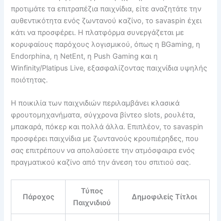
προτιμάτε τα επιτραπέζια παιχνίδια, είτε αναζητάτε την
αυθεντικότητα ενός ζωντανού καζίνο, το savaspin έχει
κάτι να προσφέρει. Η πλατφόρμα συνεργάζεται με
κορυφαίους παρόχους λογισμικού, όπως η BGaming, η
Endorphina, η NetEnt, η Push Gaming και η
Winfinity/Platipus Live, εξασφαλίζοντας παιχνίδια υψηλής
ποιότητας.
Η ποικιλία των παιχνιδιών περιλαμβάνει κλασικά
φρουτομηχανήματα, σύγχρονα βίντεο slots, ρουλέτα,
μπακαρά, πόκερ και πολλά άλλα. Επιπλέον, το savaspin
προσφέρει παιχνίδια με ζωντανούς κρουπιέρηδες, που
σας επιτρέπουν να απολαύσετε την ατμόσφαιρα ενός
πραγματικού καζίνο από την άνεση του σπιτιού σας.
Τύπος
Πάροχος
Δημοφιλείς Τίτλοι
Παιχνιδιού