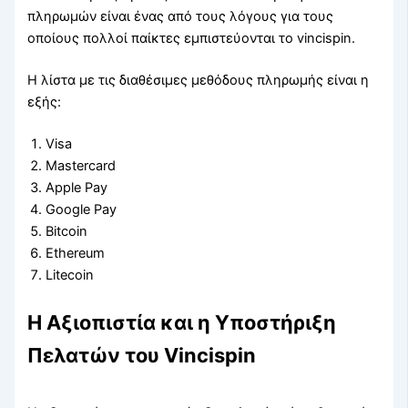
πληρωμών είναι ένας από τους λόγους για τους
οποίους πολλοί παίκτες εμπιστεύονται το vincispin.
Η λίστα με τις διαθέσιμες μεθόδους πληρωμής είναι η
εξής:
Visa
Mastercard
Apple Pay
Google Pay
Bitcoin
Ethereum
Litecoin
Η Αξιοπιστία και η Υποστήριξη
Πελατών του Vincispin