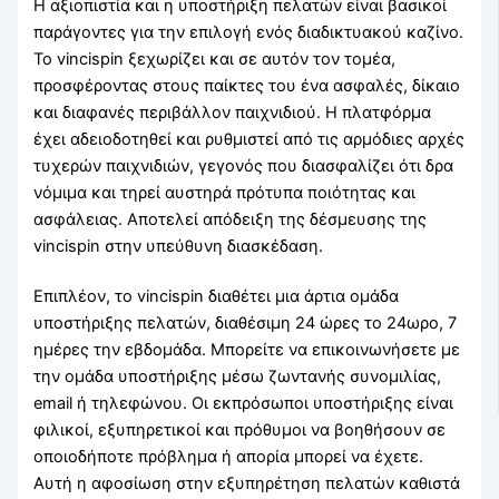
Η αξιοπιστία και η υποστήριξη πελατών είναι βασικοί
παράγοντες για την επιλογή ενός διαδικτυακού καζίνο.
Το vincispin ξεχωρίζει και σε αυτόν τον τομέα,
προσφέροντας στους παίκτες του ένα ασφαλές, δίκαιο
και διαφανές περιβάλλον παιχνιδιού. Η πλατφόρμα
έχει αδειοδοτηθεί και ρυθμιστεί από τις αρμόδιες αρχές
τυχερών παιχνιδιών, γεγονός που διασφαλίζει ότι δρα
νόμιμα και τηρεί αυστηρά πρότυπα ποιότητας και
ασφάλειας. Αποτελεί απόδειξη της δέσμευσης της
vincispin στην υπεύθυνη διασκέδαση.
Επιπλέον, το vincispin διαθέτει μια άρτια ομάδα
υποστήριξης πελατών, διαθέσιμη 24 ώρες το 24ωρο, 7
ημέρες την εβδομάδα. Μπορείτε να επικοινωνήσετε με
την ομάδα υποστήριξης μέσω ζωντανής συνομιλίας,
email ή τηλεφώνου. Οι εκπρόσωποι υποστήριξης είναι
φιλικοί, εξυπηρετικοί και πρόθυμοι να βοηθήσουν σε
οποιοδήποτε πρόβλημα ή απορία μπορεί να έχετε.
Αυτή η αφοσίωση στην εξυπηρέτηση πελατών καθιστά