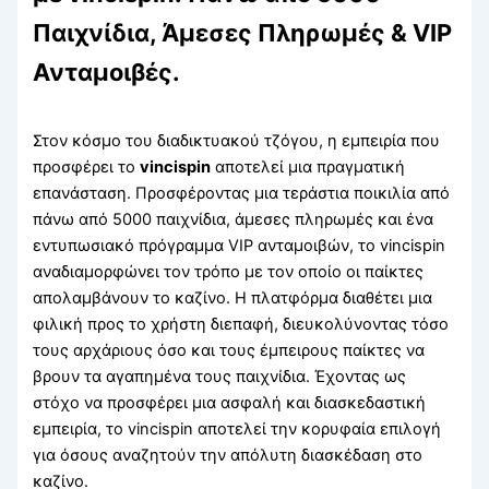
Παιχνίδια, Άμεσες Πληρωμές & VIP
Ανταμοιβές.
Στον κόσμο του διαδικτυακού τζόγου, η εμπειρία που
προσφέρει το
vincispin
αποτελεί μια πραγματική
επανάσταση. Προσφέροντας μια τεράστια ποικιλία από
πάνω από 5000 παιχνίδια, άμεσες πληρωμές και ένα
εντυπωσιακό πρόγραμμα VIP ανταμοιβών, το vincispin
αναδιαμορφώνει τον τρόπο με τον οποίο οι παίκτες
απολαμβάνουν το καζίνο. Η πλατφόρμα διαθέτει μια
φιλική προς το χρήστη διεπαφή, διευκολύνοντας τόσο
τους αρχάριους όσο και τους έμπειρους παίκτες να
βρουν τα αγαπημένα τους παιχνίδια. Έχοντας ως
στόχο να προσφέρει μια ασφαλή και διασκεδαστική
εμπειρία, το vincispin αποτελεί την κορυφαία επιλογή
για όσους αναζητούν την απόλυτη διασκέδαση στο
καζίνο.