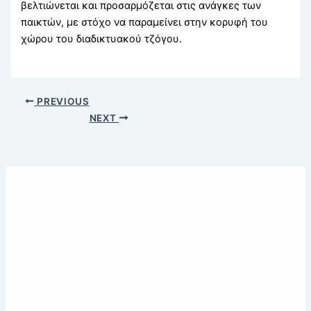
βελτιώνεται και προσαρμόζεται στις ανάγκες των
παικτών, με στόχο να παραμείνει στην κορυφή του
χώρου του διαδικτυακού τζόγου.
PREVIOUS
NEXT