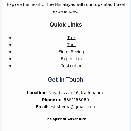
Explore the heart of the Himalayas with our top-rated travel
experiences.
Quick Links
Trek
Tour
Sight-Seeing
Expedition
Destination
Get In Touch
Location-
Nayabazaar-16, Kathmandu
Phone no:
9851158069
Email:
est.sherpa@gmail.com
The Spirit of Adventure