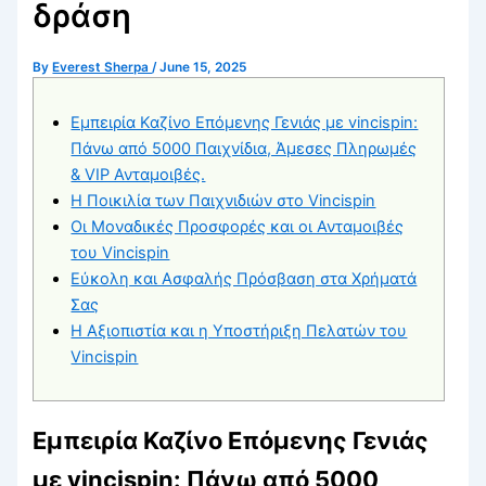
δράση
By
Everest Sherpa
/
June 15, 2025
Εμπειρία Καζίνο Επόμενης Γενιάς με vincispin:
Πάνω από 5000 Παιχνίδια, Άμεσες Πληρωμές
& VIP Ανταμοιβές.
Η Ποικιλία των Παιχνιδιών στο Vincispin
Οι Μοναδικές Προσφορές και οι Ανταμοιβές
του Vincispin
Εύκολη και Ασφαλής Πρόσβαση στα Χρήματά
Σας
Η Αξιοπιστία και η Υποστήριξη Πελατών του
Vincispin
Εμπειρία Καζίνο Επόμενης Γενιάς
με vincispin: Πάνω από 5000