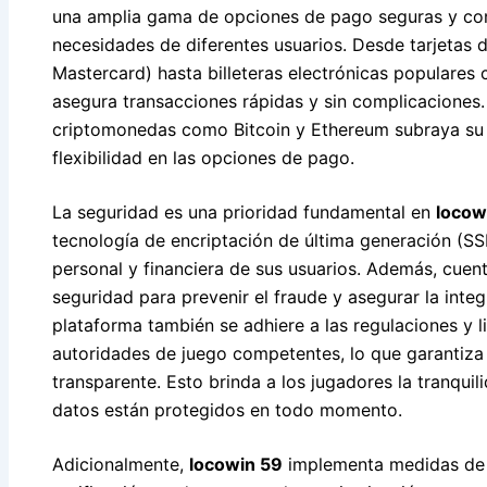
una amplia gama de opciones de pago seguras y con
necesidades de diferentes usuarios. Desde tarjetas d
Mastercard) hasta billeteras electrónicas populares c
asegura transacciones rápidas y sin complicaciones
criptomonedas como Bitcoin y Ethereum subraya su 
flexibilidad en las opciones de pago.
La seguridad es una prioridad fundamental en
locow
tecnología de encriptación de última generación (SS
personal y financiera de sus usuarios. Además, cuen
seguridad para prevenir el fraude y asegurar la integ
plataforma también se adhiere a las regulaciones y l
autoridades de juego competentes, lo que garantiza 
transparente. Esto brinda a los jugadores la tranqui
datos están protegidos en todo momento.
Adicionalmente,
locowin 59
implementa medidas de 