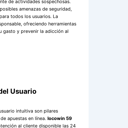
ante de actividades sospechosas.
r posibles amenazas de seguridad,
ara todos los usuarios. La
sponsable, ofreciendo herramientas
 gasto y prevenir la adicción al
del Usuario
suario intuitiva son pilares
 de apuestas en línea.
locowin 59
tención al cliente disponible las 24