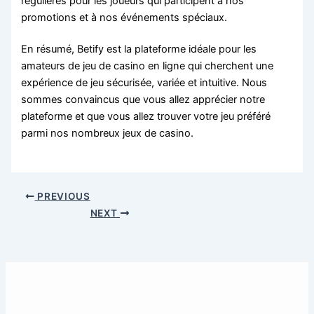
régulières pour les joueurs qui participent à nos
promotions et à nos événements spéciaux.
En résumé, Betify est la plateforme idéale pour les
amateurs de jeu de casino en ligne qui cherchent une
expérience de jeu sécurisée, variée et intuitive. Nous
sommes convaincus que vous allez apprécier notre
plateforme et que vous allez trouver votre jeu préféré
parmi nos nombreux jeux de casino.
PREVIOUS
NEXT