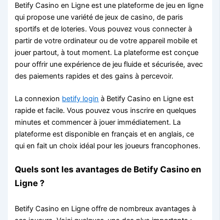
Betify Casino en Ligne est une plateforme de jeu en ligne
qui propose une variété de jeux de casino, de paris
sportifs et de loteries. Vous pouvez vous connecter à
partir de votre ordinateur ou de votre appareil mobile et
jouer partout, à tout moment. La plateforme est conçue
pour offrir une expérience de jeu fluide et sécurisée, avec
des paiements rapides et des gains à percevoir.
La connexion
betify login
à Betify Casino en Ligne est
rapide et facile. Vous pouvez vous inscrire en quelques
minutes et commencer à jouer immédiatement. La
plateforme est disponible en français et en anglais, ce
qui en fait un choix idéal pour les joueurs francophones.
Quels sont les avantages de Betify Casino en
Ligne ?
Betify Casino en Ligne offre de nombreux avantages à