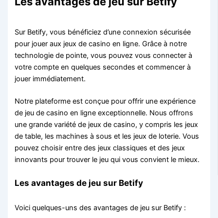
Les avantages de jeu sur Betify
Sur Betify, vous bénéficiez d’une connexion sécurisée
pour jouer aux jeux de casino en ligne. Grâce à notre
technologie de pointe, vous pouvez vous connecter à
votre compte en quelques secondes et commencer à
jouer immédiatement.
Notre plateforme est conçue pour offrir une expérience
de jeu de casino en ligne exceptionnelle. Nous offrons
une grande variété de jeux de casino, y compris les jeux
de table, les machines à sous et les jeux de loterie. Vous
pouvez choisir entre des jeux classiques et des jeux
innovants pour trouver le jeu qui vous convient le mieux.
Les avantages de jeu sur Betify
Voici quelques-uns des avantages de jeu sur Betify :