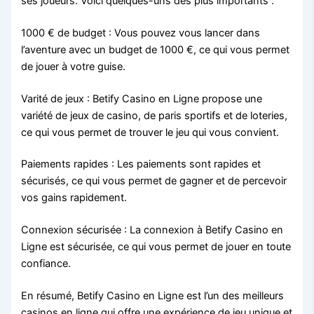
ses joueurs. Voici quelques-uns des plus importants :
1000 € de budget : Vous pouvez vous lancer dans
l’aventure avec un budget de 1000 €, ce qui vous permet
de jouer à votre guise.
Varité de jeux : Betify Casino en Ligne propose une
variété de jeux de casino, de paris sportifs et de loteries,
ce qui vous permet de trouver le jeu qui vous convient.
Paiements rapides : Les paiements sont rapides et
sécurisés, ce qui vous permet de gagner et de percevoir
vos gains rapidement.
Connexion sécurisée : La connexion à Betify Casino en
Ligne est sécurisée, ce qui vous permet de jouer en toute
confiance.
En résumé, Betify Casino en Ligne est l’un des meilleurs
casinos en ligne qui offre une expérience de jeu unique et