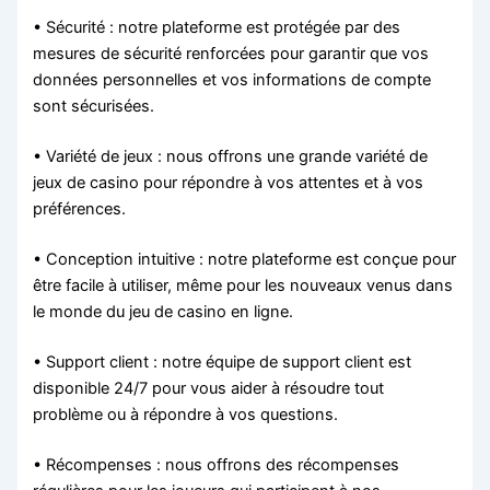
• Sécurité : notre plateforme est protégée par des
mesures de sécurité renforcées pour garantir que vos
données personnelles et vos informations de compte
sont sécurisées.
• Variété de jeux : nous offrons une grande variété de
jeux de casino pour répondre à vos attentes et à vos
préférences.
• Conception intuitive : notre plateforme est conçue pour
être facile à utiliser, même pour les nouveaux venus dans
le monde du jeu de casino en ligne.
• Support client : notre équipe de support client est
disponible 24/7 pour vous aider à résoudre tout
problème ou à répondre à vos questions.
• Récompenses : nous offrons des récompenses