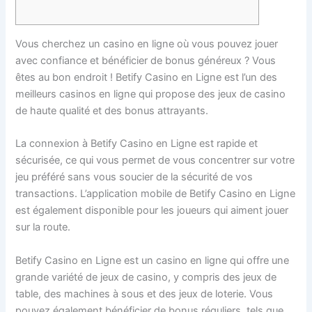
Vous cherchez un casino en ligne où vous pouvez jouer
avec confiance et bénéficier de bonus généreux ? Vous
êtes au bon endroit ! Betify Casino en Ligne est l’un des
meilleurs casinos en ligne qui propose des jeux de casino
de haute qualité et des bonus attrayants.
La connexion à Betify Casino en Ligne est rapide et
sécurisée, ce qui vous permet de vous concentrer sur votre
jeu préféré sans vous soucier de la sécurité de vos
transactions. L’application mobile de Betify Casino en Ligne
est également disponible pour les joueurs qui aiment jouer
sur la route.
Betify Casino en Ligne est un casino en ligne qui offre une
grande variété de jeux de casino, y compris des jeux de
table, des machines à sous et des jeux de loterie. Vous
pouvez également bénéficier de bonus réguliers, tels que