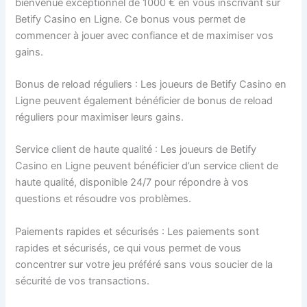
bienvenue exceptionnel de 1000 € en vous inscrivant sur
Betify Casino en Ligne. Ce bonus vous permet de
commencer à jouer avec confiance et de maximiser vos
gains.
Bonus de reload réguliers : Les joueurs de Betify Casino en
Ligne peuvent également bénéficier de bonus de reload
réguliers pour maximiser leurs gains.
Service client de haute qualité : Les joueurs de Betify
Casino en Ligne peuvent bénéficier d’un service client de
haute qualité, disponible 24/7 pour répondre à vos
questions et résoudre vos problèmes.
Paiements rapides et sécurisés : Les paiements sont
rapides et sécurisés, ce qui vous permet de vous
concentrer sur votre jeu préféré sans vous soucier de la
sécurité de vos transactions.