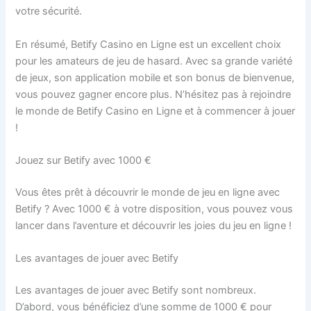
votre sécurité.
En résumé, Betify Casino en Ligne est un excellent choix
pour les amateurs de jeu de hasard. Avec sa grande variété
de jeux, son application mobile et son bonus de bienvenue,
vous pouvez gagner encore plus. N’hésitez pas à rejoindre
le monde de Betify Casino en Ligne et à commencer à jouer
!
Jouez sur Betify avec 1000 €
Vous êtes prêt à découvrir le monde de jeu en ligne avec
Betify ? Avec 1000 € à votre disposition, vous pouvez vous
lancer dans l’aventure et découvrir les joies du jeu en ligne !
Les avantages de jouer avec Betify
Les avantages de jouer avec Betify sont nombreux.
D’abord, vous bénéficiez d’une somme de 1000 € pour