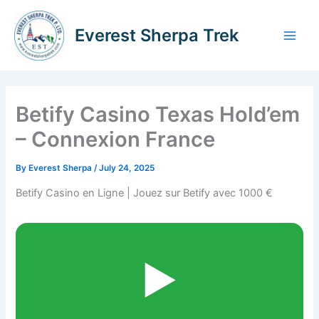
Skip
to
Everest Sherpa Trek
content
Betify Casino Texas Hold’em
– Connexion France
By
Everest Sherpa
/
July 24, 2025
Betify Casino en Ligne | Jouez sur Betify avec 1000 €
▶️