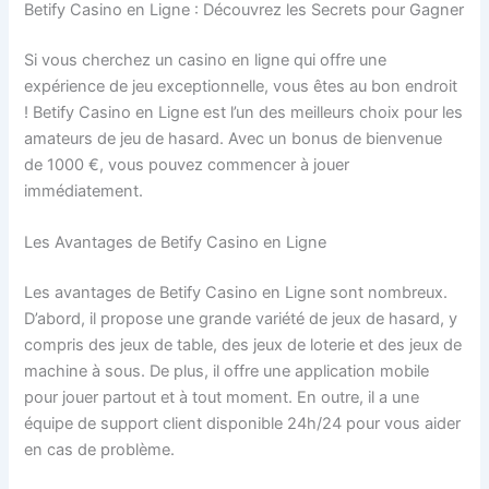
Betify Casino en Ligne : Découvrez les Secrets pour Gagner
Si vous cherchez un casino en ligne qui offre une
expérience de jeu exceptionnelle, vous êtes au bon endroit
! Betify Casino en Ligne est l’un des meilleurs choix pour les
amateurs de jeu de hasard. Avec un bonus de bienvenue
de 1000 €, vous pouvez commencer à jouer
immédiatement.
Les Avantages de Betify Casino en Ligne
Les avantages de Betify Casino en Ligne sont nombreux.
D’abord, il propose une grande variété de jeux de hasard, y
compris des jeux de table, des jeux de loterie et des jeux de
machine à sous. De plus, il offre une application mobile
pour jouer partout et à tout moment. En outre, il a une
équipe de support client disponible 24h/24 pour vous aider
en cas de problème.