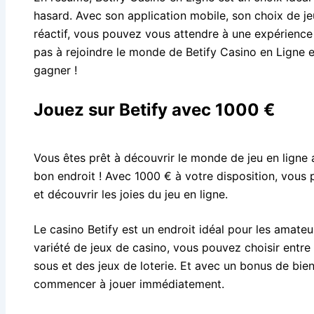
hasard. Avec son application mobile, son choix de je
réactif, vous pouvez vous attendre à une expérience 
pas à rejoindre le monde de Betify Casino en Ligne e
gagner !
Jouez sur Betify avec 1000 €
Vous êtes prêt à découvrir le monde de jeu en ligne 
bon endroit ! Avec 1000 € à votre disposition, vous 
et découvrir les joies du jeu en ligne.
Le casino Betify est un endroit idéal pour les amateu
variété de jeux de casino, vous pouvez choisir entre
sous et des jeux de loterie. Et avec un bonus de bi
commencer à jouer immédiatement.