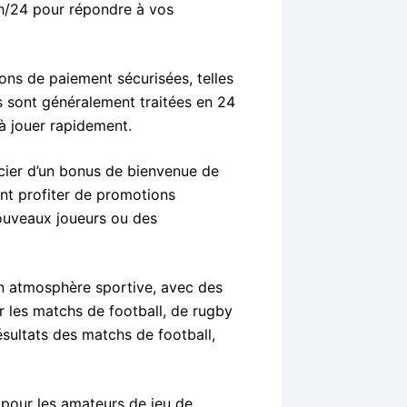
24h/24 pour répondre à vos
ons de paiement sécurisées, telles
ns sont généralement traitées en 24
à jouer rapidement.
icier d’un bonus de bienvenue de
nt profiter de promotions
nouveaux joueurs ou des
n atmosphère sportive, avec des
 les matchs de football, de rugby
ésultats des matchs de football,
 pour les amateurs de jeu de