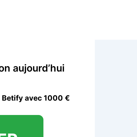
on aujourd’hui
r Betify avec 1000 €