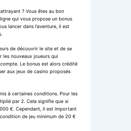
 attrayant ? Vous êtes au bon
n ligne qui vous propose un bonus
 lancer dans l’aventure, il est
.
rs de découvrir le site et de se
ur les nouveaux joueurs qui
 compte. Le bonus est alors crédité
ouer aux jeux de casino proposés
mis à certaines conditions. Pour les
plié par 2. Cela signifie que si
00 €. Cependant, il est important
 condition de jeu minimum de 20 €