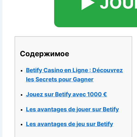
▶️ JOU
Содержимое
Betify Casino en Ligne : Découvrez
les Secrets pour Gagner
Jouez sur Betify avec 1000 €
Les avantages de jouer sur Betify
Les avantages de jeu sur Betify