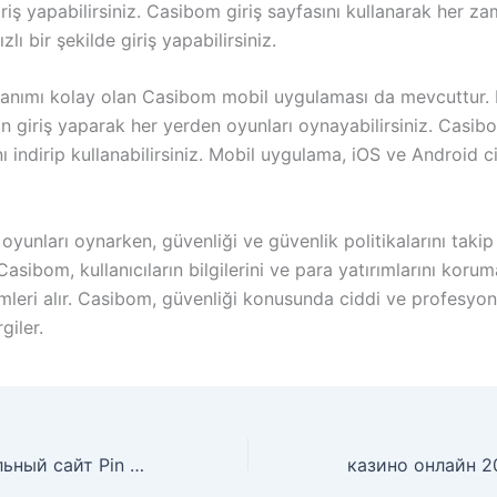
iş yapabilirsiniz. Casibom giriş sayfasını kullanarak her z
zlı bir şekilde giriş yapabilirsiniz.
llanımı kolay olan Casibom mobil uygulaması da mevcuttur.
 giriş yaparak her yerden oyunları oynayabilirsiniz. Casib
 indirip kullanabilirsiniz. Mobil uygulama, iOS ve Android c
yunları oynarken, güvenliği ve güvenlik politikalarını taki
asibom, kullanıcıların bilgilerini ve para yatırımlarını korum
mleri alır. Casibom, güvenliği konusunda ciddi ve profesyon
giler.
Казино Официальный сайт Pin Up Casino играть онлайн – Вход Зеркало.633 (2)