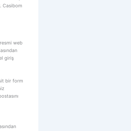
ır. Casibom
 resmi web
fasından
l giriş
it bir form
niz
postasını
fasından