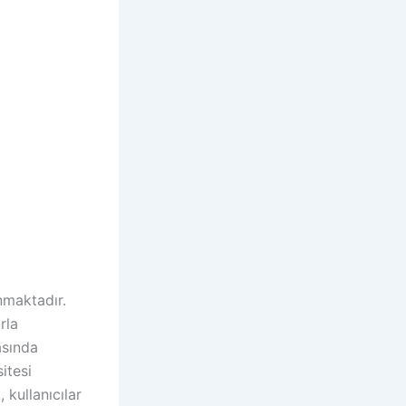
nmaktadır.
rla
asında
itesi
 kullanıcılar