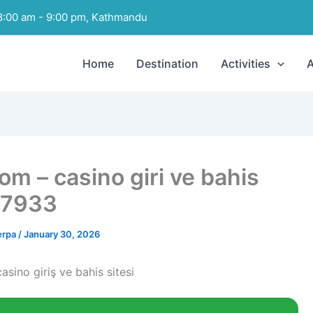
8:00 am - 9:00 pm, Kathmandu
Home
Destination
Activities
A
om – casino giri ve bahis
i.7933
erpa
/
January 30, 2026
sino giriş ve bahis sitesi