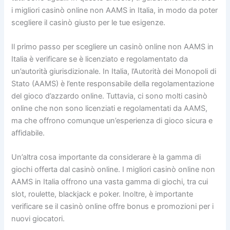
i migliori casinò online non AAMS in Italia, in modo da poter
scegliere il casinò giusto per le tue esigenze.
Il primo passo per scegliere un casinò online non AAMS in
Italia è verificare se è licenziato e regolamentato da
un’autorità giurisdizionale. In Italia, l’Autorità dei Monopoli di
Stato (AAMS) è l’ente responsabile della regolamentazione
del gioco d’azzardo online. Tuttavia, ci sono molti casinò
online che non sono licenziati e regolamentati da AAMS,
ma che offrono comunque un’esperienza di gioco sicura e
affidabile.
Un’altra cosa importante da considerare è la gamma di
giochi offerta dal casinò online. I migliori casinò online non
AAMS in Italia offrono una vasta gamma di giochi, tra cui
slot, roulette, blackjack e poker. Inoltre, è importante
verificare se il casinò online offre bonus e promozioni per i
nuovi giocatori.