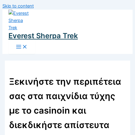
Skip to content
Everest Sherpa Trek
Ξεκινήστε την περιπέτεια
σας στα παιχνίδια τύχης
με το casinoin και
διεκδικήστε απίστευτα