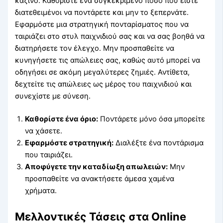
καζίνο. Καθορίστε ένα συγκεκριμένο ποσό που είστε
διατεθειμένοι να ποντάρετε και μην το ξεπερνάτε.
Εφαρμόστε μια στρατηγική πονταρίσματος που να
ταιριάζει στο στυλ παιχνιδιού σας και να σας βοηθά να
διατηρήσετε τον έλεγχο. Μην προσπαθείτε να
κυνηγήσετε τις απώλειες σας, καθώς αυτό μπορεί να
οδηγήσει σε ακόμη μεγαλύτερες ζημιές. Αντίθετα,
δεχτείτε τις απώλειες ως μέρος του παιχνιδιού και
συνεχίστε με σύνεση.
Καθορίστε ένα όριο:
Ποντάρετε μόνο όσα μπορείτε
να χάσετε.
Εφαρμόστε στρατηγική:
Διαλέξτε ένα ποντάρισμα
που ταιριάζει.
Αποφύγετε την καταδίωξη απωλειών:
Μην
προσπαθείτε να ανακτήσετε άμεσα χαμένα
χρήματα.
Μελλοντικές Τάσεις στα Online