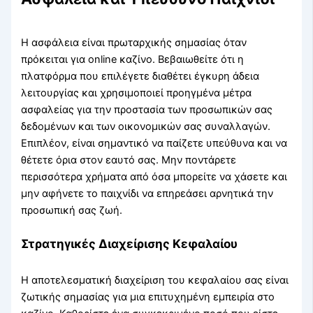
Η ασφάλεια είναι πρωταρχικής σημασίας όταν
πρόκειται για online καζίνο. Βεβαιωθείτε ότι η
πλατφόρμα που επιλέγετε διαθέτει έγκυρη άδεια
λειτουργίας και χρησιμοποιεί προηγμένα μέτρα
ασφαλείας για την προστασία των προσωπικών σας
δεδομένων και των οικονομικών σας συναλλαγών.
Επιπλέον, είναι σημαντικό να παίζετε υπεύθυνα και να
θέτετε όρια στον εαυτό σας. Μην ποντάρετε
περισσότερα χρήματα από όσα μπορείτε να χάσετε και
μην αφήνετε το παιχνίδι να επηρεάσει αρνητικά την
προσωπική σας ζωή.
Στρατηγικές Διαχείρισης Κεφαλαίου
Η αποτελεσματική διαχείριση του κεφαλαίου σας είναι
ζωτικής σημασίας για μια επιτυχημένη εμπειρία στο