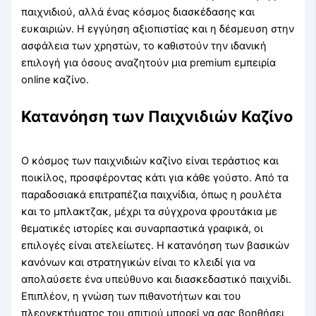
παιχνιδιού, αλλά ένας κόσμος διασκέδασης και
ευκαιριών. Η εγγύηση αξιοπιστίας και η δέσμευση στην
ασφάλεια των χρηστών, το καθιστούν την ιδανική
επιλογή για όσους αναζητούν μια premium εμπειρία
online καζίνο.
Κατανόηση των Παιχνιδιών Καζίνο
Ο κόσμος των παιχνιδιών καζίνο είναι τεράστιος και
ποικίλος, προσφέροντας κάτι για κάθε γούστο. Από τα
παραδοσιακά επιτραπέζια παιχνίδια, όπως η ρουλέτα
και το μπλακτζακ, μέχρι τα σύγχρονα φρουτάκια με
θεματικές ιστορίες και συναρπαστικά γραφικά, οι
επιλογές είναι ατελείωτες. Η κατανόηση των βασικών
κανόνων και στρατηγικών είναι το κλειδί για να
απολαύσετε ένα υπεύθυνο και διασκεδαστικό παιχνίδι.
Επιπλέον, η γνώση των πιθανοτήτων και του
πλεονεκτήματος του σπιτιού μπορεί να σας βοηθήσει