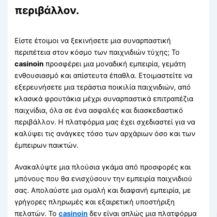
περιβάλλον.
Είστε έτοιμοι να ξεκινήσετε μια συναρπαστική
περιπέτεια στον κόσμο των παιχνιδιών τύχης; Το
casinoin
προσφέρει μια μοναδική εμπειρία, γεμάτη
ενθουσιασμό και απίστευτα έπαθλα. Ετοιμαστείτε να
εξερευνήσετε μια τεράστια ποικιλία παιχνιδιών, από
κλασικά φρουτάκια μέχρι συναρπαστικά επιτραπέζια
παιχνίδια, όλα σε ένα ασφαλές και διασκεδαστικό
περιβάλλον. Η πλατφόρμα μας έχει σχεδιαστεί για να
καλύψει τις ανάγκες τόσο των αρχάριων όσο και των
έμπειρων παικτών.
Ανακαλύψτε μια πλούσια γκάμα από προσφορές και
μπόνους που θα ενισχύσουν την εμπειρία παιχνιδιού
σας. Απολαύστε μια ομαλή και διαφανή εμπειρία, με
γρήγορες πληρωμές και εξαιρετική υποστήριξη
πελατών. Το
casinoin
δεν είναι απλώς μια πλατφόρμα