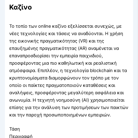
Καζίνο
Το τοπίο των online καζίνο εξελίσσεται συνεχώς, με
νέες τεχνολογίες και τάσεις να αναδύονται. Η χρήση
της εικονικής πραγματικότητας (VR) και της
επαυξημένης πραγματικότητας (AR) αναμένεται να
επαναπροσδιορίσει την εμπειρία παιχνιδιού,
προσφέροντας μια πιο καθηλωτική και ρεαλιστική
ατμόσφαιρα. Επιπλέον, η τεχνολογία blockchain και τα
κρυπτονομίσματα διαμορφώνουν τον τρόπο με τον
οποίο οι παίκτες πραγματοποιούν καταθέσεις και
αναλήψεις, προσφέροντας μεγαλύτερη ασφάλεια και
ανωνυμία. Η τεχνητή νοημοσύνη (AI) χρησιμοποιείται
επίσης για την ανάλυση των προτιμήσεων των παικτών
και την παροχή προσωποποιημένων εμπειριών.
Τάση
Περιγραφή