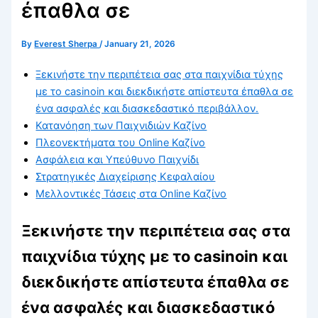
έπαθλα σε
By
Everest Sherpa
/
January 21, 2026
Ξεκινήστε την περιπέτεια σας στα παιχνίδια τύχης
με το casinoin και διεκδικήστε απίστευτα έπαθλα σε
ένα ασφαλές και διασκεδαστικό περιβάλλον.
Κατανόηση των Παιχνιδιών Καζίνο
Πλεονεκτήματα του Online Καζίνο
Ασφάλεια και Υπεύθυνο Παιχνίδι
Στρατηγικές Διαχείρισης Κεφαλαίου
Μελλοντικές Τάσεις στα Online Καζίνο
Ξεκινήστε την περιπέτεια σας στα
παιχνίδια τύχης με το casinoin και
διεκδικήστε απίστευτα έπαθλα σε
ένα ασφαλές και διασκεδαστικό