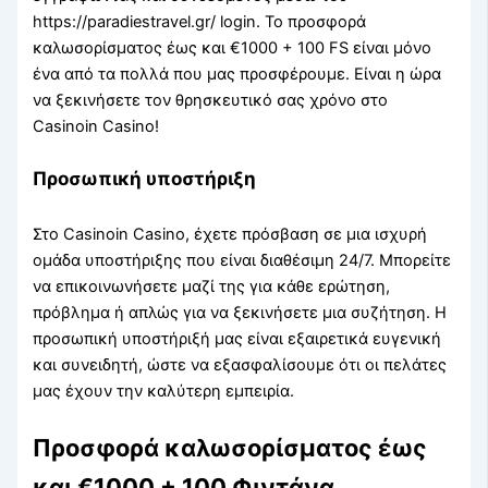
https://paradiestravel.gr/ login. Το προσφορά
καλωσορίσματος έως και €1000 + 100 FS είναι μόνο
ένα από τα πολλά που μας προσφέρουμε. Είναι η ώρα
να ξεκινήσετε τον θρησκευτικό σας χρόνο στο
Casinoin Casino!
Προσωπική υποστήριξη
Στο Casinoin Casino, έχετε πρόσβαση σε μια ισχυρή
ομάδα υποστήριξης που είναι διαθέσιμη 24/7. Μπορείτε
να επικοινωνήσετε μαζί της για κάθε ερώτηση,
πρόβλημα ή απλώς για να ξεκινήσετε μια συζήτηση. Η
προσωπική υποστήριξή μας είναι εξαιρετικά ευγενική
και συνειδητή, ώστε να εξασφαλίσουμε ότι οι πελάτες
μας έχουν την καλύτερη εμπειρία.
Προσφορά καλωσορίσματος έως
και €1000 + 100 Φιντάνα