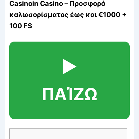
Casinoin Casino – Προσφορά
καλωσορίσματος έως και €1000 +
100 FS
▶️
ΠΑΊΖΩ