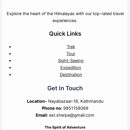
Explore the heart of the Himalayas with our top-rated travel
experiences.
Quick Links
Trek
Tour
Sight-Seeing
Expedition
Destination
Get In Touch
Location-
Nayabazaar-16, Kathmandu
Phone no:
9851158069
Email:
est.sherpa@gmail.com
The Spirit of Adventure