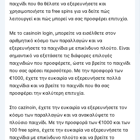
παιχνίδι που θα θέλατε να εξερευνήσετε και
χρησιμοποιήστε τα free spins για να δείτε πώς
λειτουργεί και πώς μπορεί να σας προσφέρει επιτυχία.
Με το casinoin login, μπορείτε να εισέλθετε στον
αριθμητικό κόσμο των παραλλαγών και να
εξερευνήσετε τα παιχνίδια με επικίνδυνο πλούτο. Είναι
σημαντικό να εξετάσετε τις διάφορες επιλογές
παιχνιδιών που προσφέρετε, ώστε να βρείτε το παιχνίδι
που σας αρέσει περισσότερο. Με την προσφορά των
€1000, έχετε την ευκαιρία να εξερευνήσετε πολλά
παιχνίδια και να βρείτε το παιχνίδι που θα σας
προσφέρει την καλύτερη επιτυχία.
Στο cazinoin, έχετε την ευκαιρία να εξερευνήσετε τον
κόσμο των παραλλαγών και να ανακαλύψετε το
πλούσιο παιχνίδι. Με την προσφορά των €1000 και των
100 free spins, έχετε την ευκαιρία να εξερευνήσετε τα
παιχνίδια με επικίνδυνο πλούτο και να βρείτε το