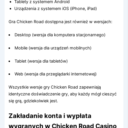
Tablety z systemem Android
Urządzenia z systemem iOS (iPhone, iPad)
Gra Chicken Road dostępna jest również w wersjach:
Desktop (wersja dla komputera stacjonarnego)
Mobile (wersja dla urządzeń mobilnych)
Tablet (wersja dla tabletów)
Web (wersja dla przeglądarki internetowej)
Wszystkie wersje gry Chicken Road zapewniają
identyczne doświadczenie gry, aby każdy mógł cieszyć
się grą, gdziekolwiek jest.
Zakładanie konta i wypłata
wygranych w Chicken Road Casino