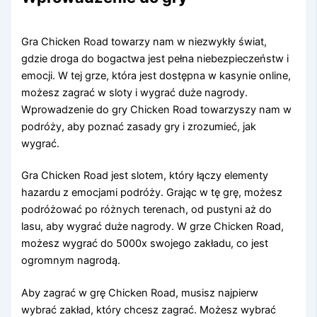
Gra Chicken Road towarzy nam w niezwykły świat,
gdzie droga do bogactwa jest pełna niebezpieczeństw i
emocji. W tej grze, która jest dostępna w kasynie online,
możesz zagrać w sloty i wygrać duże nagrody.
Wprowadzenie do gry Chicken Road towarzyszy nam w
podróży, aby poznać zasady gry i zrozumieć, jak
wygrać.
Gra Chicken Road jest slotem, który łączy elementy
hazardu z emocjami podróży. Grając w tę grę, możesz
podróżować po różnych terenach, od pustyni aż do
lasu, aby wygrać duże nagrody. W grze Chicken Road,
możesz wygrać do 5000x swojego zakładu, co jest
ogromnym nagrodą.
Aby zagrać w grę Chicken Road, musisz najpierw
wybrać zakład, który chcesz zagrać. Możesz wybrać