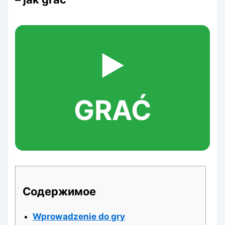
▶️
GRAĆ
Содержимое
Wprowadzenie do gry