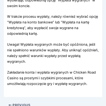
wybierając odpowiednią opcję “Wypłata wygranych” w
swoim koncie.
W trakcie procesu wypłaty, należy również wybrać opcję
“Wypłata na konto bankowe” lub “Wypłata na kartę
kredytową”, aby wypłacić swoje wygrane na
odpowiednią kartę.
Uwaga! Wypłata wygranych może być opóźniona, jeśli
nie spełniono warunków wypłaty. Aby uniknąć opóźnień,
należy spełnić warunki wypłaty przed wypłatą
wygranych.
Zakładanie konta i wypłata wygranych w Chicken Road
Casino są prostymi i szybkimi procesami, które
umożliwiają rozpoczęcie gry i wypłatę wygranych.
PREVIOUS