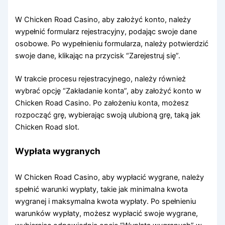
W Chicken Road Casino, aby założyć konto, należy
wypełnić formularz rejestracyjny, podając swoje dane
osobowe. Po wypełnieniu formularza, należy potwierdzić
swoje dane, klikając na przycisk “Zarejestruj się”.
W trakcie procesu rejestracyjnego, należy również
wybrać opcję “Zakładanie konta”, aby założyć konto w
Chicken Road Casino. Po założeniu konta, możesz
rozpocząć grę, wybierając swoją ulubioną grę, taką jak
Chicken Road slot.
Wypłata wygranych
W Chicken Road Casino, aby wypłacić wygrane, należy
spełnić warunki wypłaty, takie jak minimalna kwota
wygranej i maksymalna kwota wypłaty. Po spełnieniu
warunków wypłaty, możesz wypłacić swoje wygrane,