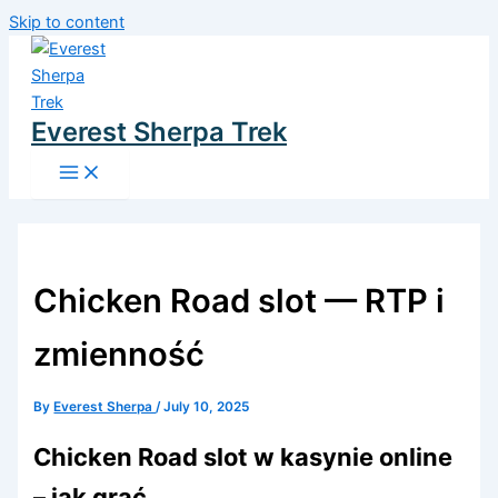
Skip to content
Everest Sherpa Trek
Chicken Road slot — RTP i
zmienność
By
Everest Sherpa
/
July 10, 2025
Chicken Road slot w kasynie online
– jak grać