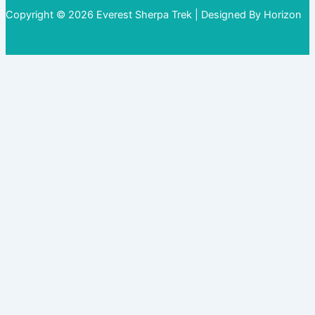
Copyright © 2026 Everest Sherpa Trek | Designed By Horizon