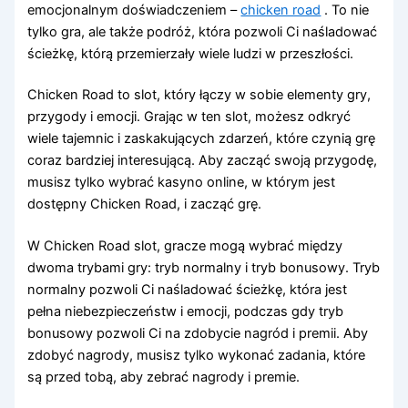
emocjonalnym doświadczeniem –
chicken road
. To nie
tylko gra, ale także podróż, która pozwoli Ci naśladować
ścieżkę, którą przemierzały wiele ludzi w przeszłości.
Chicken Road to slot, który łączy w sobie elementy gry,
przygody i emocji. Grając w ten slot, możesz odkryć
wiele tajemnic i zaskakujących zdarzeń, które czynią grę
coraz bardziej interesującą. Aby zacząć swoją przygodę,
musisz tylko wybrać kasyno online, w którym jest
dostępny Chicken Road, i zacząć grę.
W Chicken Road slot, gracze mogą wybrać między
dwoma trybami gry: tryb normalny i tryb bonusowy. Tryb
normalny pozwoli Ci naśladować ścieżkę, która jest
pełna niebezpieczeństw i emocji, podczas gdy tryb
bonusowy pozwoli Ci na zdobycie nagród i premii. Aby
zdobyć nagrody, musisz tylko wykonać zadania, które
są przed tobą, aby zebrać nagrody i premie.