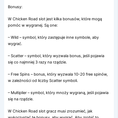
Bonusy:
W Chicken Road slot jest kilka bonusów, które mogą
pomóc w wygranej. Są one:
– Wild – symbol, który zastępuje inne symbole, aby
wygrać.
– Scatter – symbol, który wyzwala bonus, jeśli pojawia
się co najmniej 3 razy na rządzie.
– Free Spins – bonus, który wyzwala 10-20 free spinów,
w zależności od liczby Scatter symboli.
– Multiplier – symbol, który mnoży wygraną, jeśli pojawia
się na rządzie.
W Chicken Road slot gracz musi zrozumieć, jak
wykorzystać te bonusy, aby wygrać. Aby zrobić to,