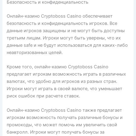
Безопасность и конфиденциальность
Онлайн-казино Cryptoboss Casino обеспечивает
безопасность и конфиденциальность игроков. Все
данные игроков защищены и не могут быть доступны
третьим лицам. Игроки могут быть уверены, что их
данные safe и не будут использоваться для каких-либо
неавторизованных целей.
Кроме того, онлайн-казино Cryptoboss Casino
предлагает игрокам возможность играть в различных
валютах, что удобно для игроков из разных стран.
Игроки могут играть в своей валюте, что уменьшает
риск ошибок при расчете ставок.
Онлайн-казино Cryptoboss Casino также предлагает
игрокам возможность получать различные бонусы и
промокоды, что может помочь им увеличить свой
банкролл. Игроки могут получать бонусы за