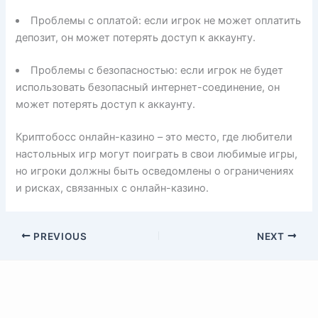
Проблемы с оплатой: если игрок не может оплатить
депозит, он может потерять доступ к аккаунту.
Проблемы с безопасностью: если игрок не будет
использовать безопасный интернет-соединение, он
может потерять доступ к аккаунту.
Криптобосс онлайн-казино – это место, где любители
настольных игр могут поиграть в свои любимые игры,
но игроки должны быть осведомлены о ограничениях
и рисках, связанных с онлайн-казино.
PREVIOUS
NEXT