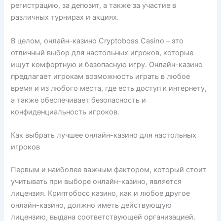
регистрацию, за депозит, а также за участие в
различных турнирах и акциях.
В целом, онлайн-казино Cryptoboss Casino – это
отличный выбор для настольных игроков, которые
ищут комфортную и безопасную игру. Онлайн-казино
предлагает игрокам возможность играть в любое
время и из любого места, где есть доступ к интернету,
а также обеспечивает безопасность и
конфиденциальность игроков.
Как выбрать лучшее онлайн-казино для настольных
игроков
Первым и наиболее важным фактором, который стоит
учитывать при выборе онлайн-казино, является
лицензия. Криптобосс казино, как и любое другое
онлайн-казино, должно иметь действующую
лицензию, выдана соответствующей организацией.