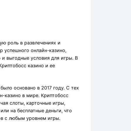
ую роль в развлечениях и
ер успешного онлайн-казино,
 и выгодные условия для игры. В
риптобосс казино и ее
было основано в 2017 году. С тех
н-казино в мире. Криптобосс
ючая слоты, карточные игры,
 или на бесплатные деньги, что
ов с любым уровнем игры.