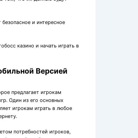
т безопасное и интересное
обосс казино и начать играть в
обильной Версией
орое предлагает игрокам
гр. Один из его основных
ляет игрокам играть в любое
ернету.
етом потребностей игроков,