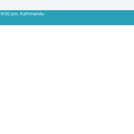
- 9:00 pm, Kathmandu