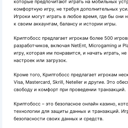
которые предпочитают играть на мобильных уст
комфортную игру, не требуя дополнительных уси
Игроки могут играть в любое время, где бы они 
к своим аккаунтам, балансу и истории игры.
Криптобосс предлагает игрокам более 500 игро
разработчиков, включая NetEnt, Microgaming и Pl
игру, которая им понравится, и начать играть, н
настроек или загрузок.
Кроме того, Криптобосс предлагает игрокам нес
Visa, Mastercard, Skrill, Neteller и другие. Это 
свободу и комфорт при проведении транзакций.
Криптобосс – это безопасное онлайн казино, ко
технологии для защиты данных и транзакций. Иг
безопасности своих данных и средств.