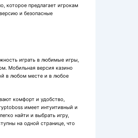
но, которое предлагает игрокам
версию и безопасные
ожность играть в любимые игры,
том. Мобильная версия казино
й в любом месте и в любое
вают комфорт и удобство,
ryptoboss имеет интуитивный и
егко найти и выбрать игру,
тупны на одной странице, что