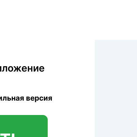
риложение
ильная версия