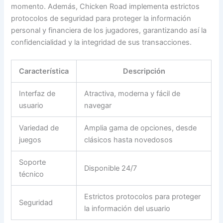
momento. Además, Chicken Road implementa estrictos
protocolos de seguridad para proteger la información
personal y financiera de los jugadores, garantizando así la
confidencialidad y la integridad de sus transacciones.
Característica
Descripción
Interfaz de
Atractiva, moderna y fácil de
usuario
navegar
Variedad de
Amplia gama de opciones, desde
juegos
clásicos hasta novedosos
Soporte
Disponible 24/7
técnico
Estrictos protocolos para proteger
Seguridad
la información del usuario