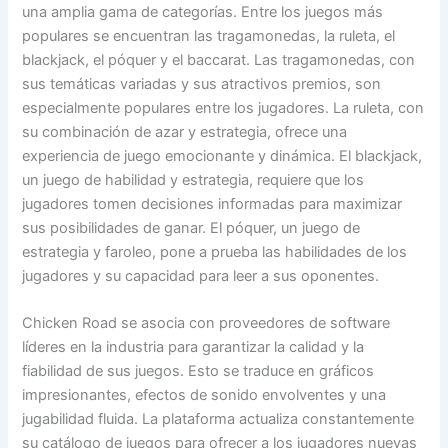
una amplia gama de categorías. Entre los juegos más
populares se encuentran las tragamonedas, la ruleta, el
blackjack, el póquer y el baccarat. Las tragamonedas, con
sus temáticas variadas y sus atractivos premios, son
especialmente populares entre los jugadores. La ruleta, con
su combinación de azar y estrategia, ofrece una
experiencia de juego emocionante y dinámica. El blackjack,
un juego de habilidad y estrategia, requiere que los
jugadores tomen decisiones informadas para maximizar
sus posibilidades de ganar. El póquer, un juego de
estrategia y faroleo, pone a prueba las habilidades de los
jugadores y su capacidad para leer a sus oponentes.
Chicken Road se asocia con proveedores de software
líderes en la industria para garantizar la calidad y la
fiabilidad de sus juegos. Esto se traduce en gráficos
impresionantes, efectos de sonido envolventes y una
jugabilidad fluida. La plataforma actualiza constantemente
su catálogo de juegos para ofrecer a los jugadores nuevas