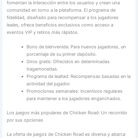
fomentan la interacción entre los usuarios y crean una
comunidad en torno a la plataforma. El programa de
fidelidad, diseñado para recompensar a los jugadores
leales, ofrece beneficios exclusivos como acceso a
eventos VIP y retiros más rápidos.
Bono de bienvenida: Para nuevos jugadores, un
porcentaje de su primer depósito.
Giros gratis: Ofrecidos en determinadas
tragamonedas.
Programa de lealtad: Recompensas basadas en la
actividad del jugador.
Promociones semanales: Incentivos regulares
para mantener a los jugadores enganchados.
Los juegos más populares de Chicken Road: Un recorrido
por sus opciones
La oferta de juegos de Chicken Road es diversa y abarca