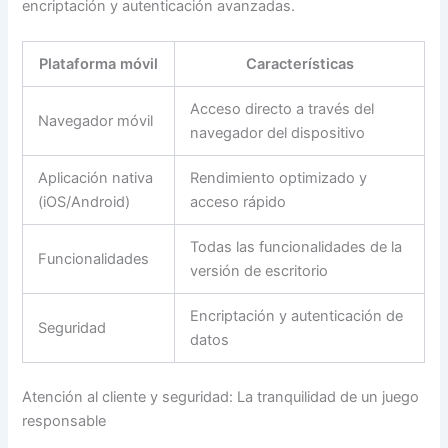
encriptación y autenticación avanzadas.
Plataforma móvil
Características
Acceso directo a través del
Navegador móvil
navegador del dispositivo
Aplicación nativa
Rendimiento optimizado y
(iOS/Android)
acceso rápido
Todas las funcionalidades de la
Funcionalidades
versión de escritorio
Encriptación y autenticación de
Seguridad
datos
Atención al cliente y seguridad: La tranquilidad de un juego
responsable