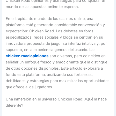
Chicken Road opiniones y estrategias para conquistar el
mundo de las apuestas online te esperan.
En el trepidante mundo de los casinos online, una
plataforma está generando considerable conversación y
expectación: Chicken Road. Los debates en foros
especializados, redes sociales y blogs se centran en su
innovadora propuesta de juego, su interfaz intuitiva y, por
supuesto, en la experiencia general del usuario. Las
chicken road opiniones
son diversas, pero coinciden en
señalar un enfoque fresco y emocionante que la distingue
de otras opciones disponibles. Este artículo explorará a
fondo esta plataforma, analizando sus fortalezas,
debilidades y estrategias para maximizar las oportunidades
que ofrece a los jugadores.
Una inmersión en el universo Chicken Road: ¿Qué la hace
diferente?