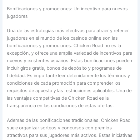
Bonificaciones y promociones: Un incentivo para nuevos
jugadores
Una de las estrategias más efectivas para atraer y retener
jugadores en el mundo de los casinos online son las
bonificaciones y promociones. Chicken Road no es la
excepción, y ofrece una amplia variedad de incentivos para
nuevos y existentes usuarios. Estas bonificaciones pueden
incluir giros gratis, bonos de depósito y programas de
fidelidad. Es importante leer detenidamente los términos y
condiciones de cada promoción para comprender los
requisitos de apuesta y las restricciones aplicables. Una de
las ventajas competitivas de Chicken Road es la
transparencia en las condiciones de estas ofertas.
Además de las bonificaciones tradicionales, Chicken Road
suele organizar sorteos y concursos con premios
atractivos para sus jugadores más activos. Estas iniciativas