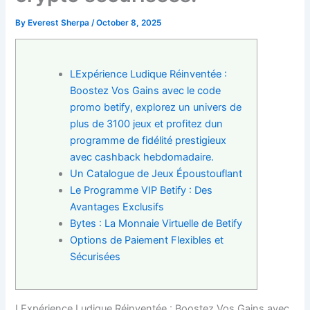
By
Everest Sherpa
/
October 8, 2025
LExpérience Ludique Réinventée :
Boostez Vos Gains avec le code
promo betify, explorez un univers de
plus de 3100 jeux et profitez dun
programme de fidélité prestigieux
avec cashback hebdomadaire.
Un Catalogue de Jeux Époustouflant
Le Programme VIP Betify : Des
Avantages Exclusifs
Bytes : La Monnaie Virtuelle de Betify
Options de Paiement Flexibles et
Sécurisées
LExpérience Ludique Réinventée : Boostez Vos Gains avec