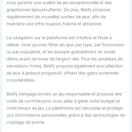
vous garantir une qualité de jeu exceptionnelle et des
graphismes époustouflants. De plus, Betify propose
régulièrement de nouvelles sorties de jeux, afin de
maintenir une offre toujours fraîche et attractive.
La navigation sur la plateforme est intuitive et facile à
utiliser. Vous pouvez filtrer les jeux par type, par fournisseur
ou par popularité, et les essayer gratuitement en mode
démo avant de miser de l’argent réel. Pour les amateurs de
sensations fortes, Betify propose également une sélection
de jeux à jackpot progressif, offrant des gains potentiels
considérables.
Betify s’engage envers un jeu responsable et propose des
outils de contrôle pour vous aider à gérer votre budget et
votre temps de jeu. La plateforme est sécurisée et protège
vos informations personnelles grâce à des technologies de
cryptage de pointe.