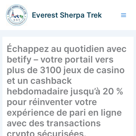
Skip
to
Everest Sherpa Trek
content
Échappez au quotidien avec
betify – votre portail vers
plus de 3100 jeux de casino
et un cashback
hebdomadaire jusqu’à 20 %
pour réinventer votre
expérience de pari en ligne
avec des transactions
crypto sécurisées.