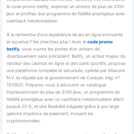
le code promo betify, explorez un univers de plus de 3100
jeux et profitez dun programme de fidélité prestigieux avec
cashback hebdomadaire.
À la recherche d’une expérience de jeu en ligne innovante
et lucrative ? Ne cherchez plus ! Avec le
code promo
betify
, vous ouvrez les portes d’un univers de
divertissement sans précédent. Betify, un acteur majeur du
secteur des casinos en ligne et des paris sportifs, propose
une plateforme complète et sécurisée, opérée par Altacore
N.V. et régulée par le gouvernement de Curaçao (rég. n°
151002). Préparez-vous à découvrir un catalogue
impressionnant de plus de 3100 jeux, un programme de
fidélité prestigieux avec un cashback hebdomadaire allant
jusqu’à 20 %, et une flexibilité inégalée grâce à une large
gamme d’options de paiement, incluant les
cryptomonnaies.