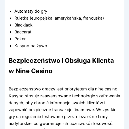
Automaty do gry
Ruletka (europejska, amerykańska, francuska)
Blackjack
Baccarat
Poker
Kasyno na żywo
Bezpieczeństwo i Obsługa Klienta
w Nine Casino
Bezpieczeństwo graczy jest priorytetem dla nine casino.
Kasyno stosuje zaawansowane technologie szyfrowania
danych, aby chronić informacje swoich klientów i
zapewnić bezpieczne transakcje finansowe. Wszystkie
gry są regularnie testowane przez niezależne firmy
audytorskie, co gwarantuje ich uczciwość i losowość.