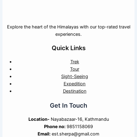
Explore the heart of the Himalayas with our top-rated travel
experiences.
Quick Links
Trek
Tour
Sight-Seeing
Expedition
Destination
Get In Touch
Location-
Nayabazaar-16, Kathmandu
Phone no:
9851158069
Email:
est.sherpa@gmail.com