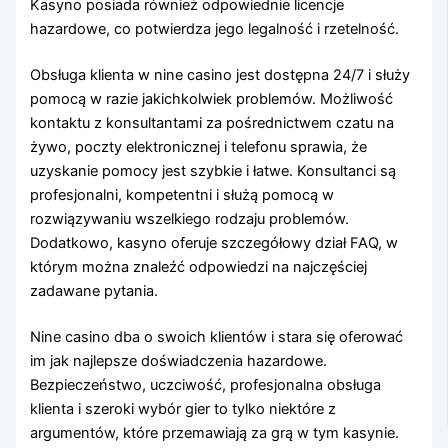
Kasyno posiada również odpowiednie licencje
hazardowe, co potwierdza jego legalność i rzetelność.
Obsługa klienta w nine casino jest dostępna 24/7 i służy
pomocą w razie jakichkolwiek problemów. Możliwość
kontaktu z konsultantami za pośrednictwem czatu na
żywo, poczty elektronicznej i telefonu sprawia, że
uzyskanie pomocy jest szybkie i łatwe. Konsultanci są
profesjonalni, kompetentni i służą pomocą w
rozwiązywaniu wszelkiego rodzaju problemów.
Dodatkowo, kasyno oferuje szczegółowy dział FAQ, w
którym można znaleźć odpowiedzi na najczęściej
zadawane pytania.
Nine casino dba o swoich klientów i stara się oferować
im jak najlepsze doświadczenia hazardowe.
Bezpieczeństwo, uczciwość, profesjonalna obsługa
klienta i szeroki wybór gier to tylko niektóre z
argumentów, które przemawiają za grą w tym kasynie.