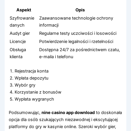
Aspekt
Opis
Szyfrowanie
Zaawansowane technologie ochrony
danych
informacji
Audyt gier
Regularne testy uczciwości i losowości
Licencje
Potwierdzenie legalności i rzetelności
Obsługa
Dostępna 24/7 za pośrednictwem czatu,
klienta
e-maila i telefonu
Rejestracja konta
Wpłata depozytu
Wybór gry
Korzystanie z bonusów
Wypłata wygranych
Podsumowując,
nine casino app download
to doskonała
opcja dla osób szukających niezawodnej i ekscytującej
platformy do gry w kasynie online. Szeroki wybór gier,