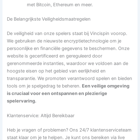
met Bitcoin, Ethereum en meer.
De Belangrijkste Veiligheidsmaatregelen
De veiligheid van onze spelers staat bij Vincispin voorop.
We gebruiken de nieuwste encryptietechnologie om je
persoonlijke en financiële gegevens te beschermen. Onze
website is gecertificeerd en gereguleerd door
gerenommeerde instanties, waardoor we voldoen aan de
hoogste eisen op het gebied van eerlijkheid en
transparantie. We promoten verantwoord spelen en bieden
tools om je spelgedrag te beheren.
Een veilige omgeving
is cruciaal voor een ontspannen en plezierige
spelervaring.
Klantenservice: Altijd Bereikbaar
Heb je vragen of problemen? Ons 24/7 klantenserviceteam
staat klaar om je te helpen. Je kunt ons bereiken via live