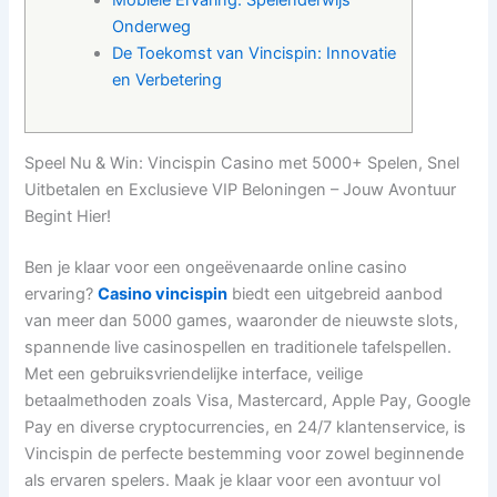
Onderweg
De Toekomst van Vincispin: Innovatie
en Verbetering
Speel Nu & Win: Vincispin Casino met 5000+ Spelen, Snel
Uitbetalen en Exclusieve VIP Beloningen – Jouw Avontuur
Begint Hier!
Ben je klaar voor een ongeëvenaarde online casino
ervaring?
Casino vincispin
biedt een uitgebreid aanbod
van meer dan 5000 games, waaronder de nieuwste slots,
spannende live casinospellen en traditionele tafelspellen.
Met een gebruiksvriendelijke interface, veilige
betaalmethoden zoals Visa, Mastercard, Apple Pay, Google
Pay en diverse cryptocurrencies, en 24/7 klantenservice, is
Vincispin de perfecte bestemming voor zowel beginnende
als ervaren spelers. Maak je klaar voor een avontuur vol