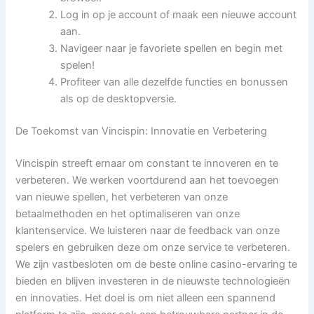
Log in op je account of maak een nieuwe account
aan.
Navigeer naar je favoriete spellen en begin met
spelen!
Profiteer van alle dezelfde functies en bonussen
als op de desktopversie.
De Toekomst van Vincispin: Innovatie en Verbetering
Vincispin streeft ernaar om constant te innoveren en te
verbeteren. We werken voortdurend aan het toevoegen
van nieuwe spellen, het verbeteren van onze
betaalmethoden en het optimaliseren van onze
klantenservice. We luisteren naar de feedback van onze
spelers en gebruiken deze om onze service te verbeteren.
We zijn vastbesloten om de beste online casino-ervaring te
bieden en blijven investeren in de nieuwste technologieën
en innovaties. Het doel is om niet alleen een spannend