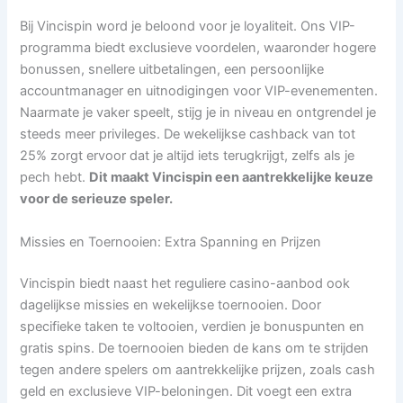
Bij Vincispin word je beloond voor je loyaliteit. Ons VIP-
programma biedt exclusieve voordelen, waaronder hogere
bonussen, snellere uitbetalingen, een persoonlijke
accountmanager en uitnodigingen voor VIP-evenementen.
Naarmate je vaker speelt, stijg je in niveau en ontgrendel je
steeds meer privileges. De wekelijkse cashback van tot
25% zorgt ervoor dat je altijd iets terugkrijgt, zelfs als je
pech hebt.
Dit maakt Vincispin een aantrekkelijke keuze
voor de serieuze speler.
Missies en Toernooien: Extra Spanning en Prijzen
Vincispin biedt naast het reguliere casino-aanbod ook
dagelijkse missies en wekelijkse toernooien. Door
specifieke taken te voltooien, verdien je bonuspunten en
gratis spins. De toernooien bieden de kans om te strijden
tegen andere spelers om aantrekkelijke prijzen, zoals cash
geld en exclusieve VIP-beloningen. Dit voegt een extra