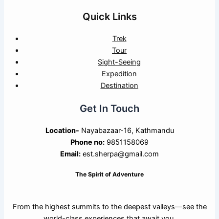
Quick Links
Trek
Tour
Sight-Seeing
Expedition
Destination
Get In Touch
Location-
Nayabazaar-16, Kathmandu
Phone no:
9851158069
Email:
est.sherpa@gmail.com
The Spirit of Adventure
From the highest summits to the deepest valleys—see the
world-class experiences that await you.