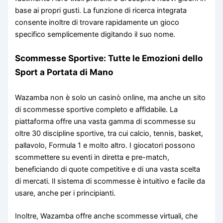
base ai propri gusti. La funzione di ricerca integrata
consente inoltre di trovare rapidamente un gioco
specifico semplicemente digitando il suo nome.
Scommesse Sportive: Tutte le Emozioni dello
Sport a Portata di Mano
Wazamba non è solo un casinò online, ma anche un sito
di scommesse sportive completo e affidabile. La
piattaforma offre una vasta gamma di scommesse su
oltre 30 discipline sportive, tra cui calcio, tennis, basket,
pallavolo, Formula 1 e molto altro. I giocatori possono
scommettere su eventi in diretta e pre-match,
beneficiando di quote competitive e di una vasta scelta
di mercati. Il sistema di scommesse è intuitivo e facile da
usare, anche per i principianti.
Inoltre, Wazamba offre anche scommesse virtuali, che