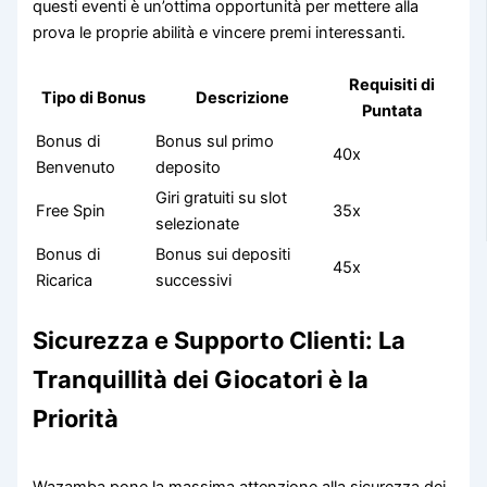
questi eventi è un’ottima opportunità per mettere alla
prova le proprie abilità e vincere premi interessanti.
Requisiti di
Tipo di Bonus
Descrizione
Puntata
Bonus di
Bonus sul primo
40x
Benvenuto
deposito
Giri gratuiti su slot
Free Spin
35x
selezionate
Bonus di
Bonus sui depositi
45x
Ricarica
successivi
Sicurezza e Supporto Clienti: La
Tranquillità dei Giocatori è la
Priorità