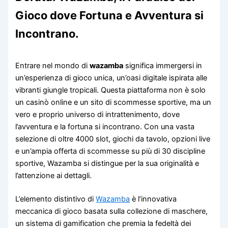
Gioco dove Fortuna e Avventura si
Incontrano.
Entrare nel mondo di
wazamba
significa immergersi in
un’esperienza di gioco unica, un’oasi digitale ispirata alle
vibranti giungle tropicali. Questa piattaforma non è solo
un casinò online e un sito di scommesse sportive, ma un
vero e proprio universo di intrattenimento, dove
l’avventura e la fortuna si incontrano. Con una vasta
selezione di oltre 4000 slot, giochi da tavolo, opzioni live
e un’ampia offerta di scommesse su più di 30 discipline
sportive, Wazamba si distingue per la sua originalità e
l’attenzione ai dettagli.
L’elemento distintivo di
Wazamba
è l’innovativa
meccanica di gioco basata sulla collezione di maschere,
un sistema di gamification che premia la fedeltà dei