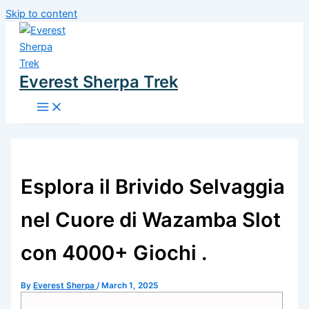
Skip to content
Everest Sherpa Trek
Esplora il Brivido Selvaggia
nel Cuore di Wazamba Slot
con 4000+ Giochi .
By
Everest Sherpa
/
March 1, 2025