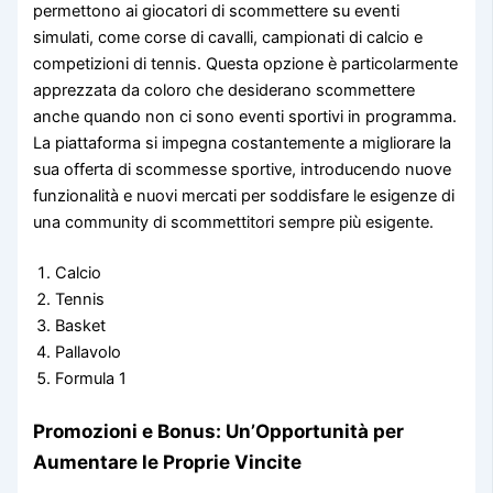
permettono ai giocatori di scommettere su eventi
simulati, come corse di cavalli, campionati di calcio e
competizioni di tennis. Questa opzione è particolarmente
apprezzata da coloro che desiderano scommettere
anche quando non ci sono eventi sportivi in programma.
La piattaforma si impegna costantemente a migliorare la
sua offerta di scommesse sportive, introducendo nuove
funzionalità e nuovi mercati per soddisfare le esigenze di
una community di scommettitori sempre più esigente.
Calcio
Tennis
Basket
Pallavolo
Formula 1
Promozioni e Bonus: Un’Opportunità per
Aumentare le Proprie Vincite