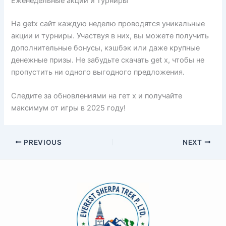
Еженедельные акции и турниры
На getx сайт каждую неделю проводятся уникальные
акции и турниры. Участвуя в них, вы можете получить
дополнительные бонусы, кэшбэк или даже крупные
денежные призы. Не забудьте скачать get x, чтобы не
пропустить ни одного выгодного предложения.
Следите за обновлениями на гет х и получайте
максимум от игры в 2025 году!
PREVIOUS
NEXT