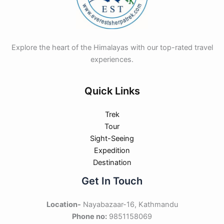
Explore the heart of the Himalayas with our top-rated travel
experiences.
Quick Links
Trek
Tour
Sight-Seeing
Expedition
Destination
Get In Touch
Location-
Nayabazaar-16, Kathmandu
Phone no:
9851158069