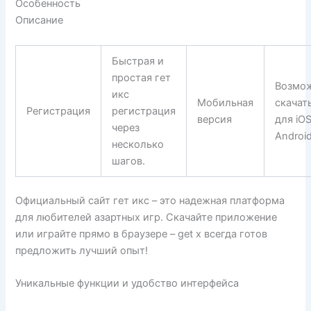
Особенность
Описание
Быстрая и
простая гет
Возмо
икс
Мобильная
скачать
Регистрация
регистрация
версия
для iOS
через
Android
несколько
шагов.
Официальный сайт гет икс – это надежная платформа
для любителей азартных игр. Скачайте приложение
или играйте прямо в браузере – get x всегда готов
предложить лучший опыт!
Уникальные функции и удобство интерфейса