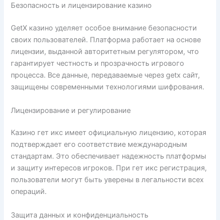
Безопасность и лицензирование казино
GetX казино уделяет особое внимание безопасности
своих пользователей. Платформа работает на основе
лицензии, выданной авторитетным регулятором, что
гарантирует честность и прозрачность игрового
процесса. Все данные, передаваемые через getx сайт,
защищены современными технологиями шифрования.
Лицензирование и регулирование
Казино гет икс имеет официальную лицензию, которая
подтверждает его соответствие международным
стандартам. Это обеспечивает надежность платформы
и защиту интересов игроков. При гет икс регистрация,
пользователи могут быть уверены в легальности всех
операций.
Защита данных и конфиденциальность