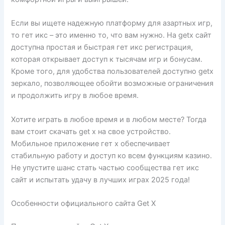
Если вы ищете надежную платформу для азартных игр,
то гет икс – это именно то, что вам нужно. На getx сайт
доступна простая и быстрая гет икс регистрация,
которая открывает доступ к тысячам игр и бонусам.
Кроме того, для удобства пользователей доступно getx
зеркало, позволяющее обойти возможные ограничения
и продолжить игру в любое время.
Хотите играть в любое время и в любом месте? Тогда
вам стоит скачать get x на свое устройство.
Мобильное приложение гет х обеспечивает
стабильную работу и доступ ко всем функциям казино.
Не упустите шанс стать частью сообщества гет икс
сайт и испытать удачу в лучших играх 2025 года!
Особенности официального сайта Get X