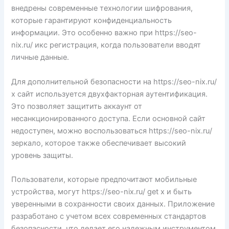
внедрены современные технологии шифрования,
которые гарантируют конфиденциальность
информации. Это особенно важно при https://seo-
nix.ru/ икс регистрация, когда пользователи вводят
личные данные.
Для дополнительной безопасности на https://seo-nix.ru/
x сайт используется двухфакторная аутентификация.
Это позволяет защитить аккаунт от
несанкционированного доступа. Если основной сайт
недоступен, можно воспользоваться https://seo-nix.ru/
зеркало, которое также обеспечивает высокий
уровень защиты.
Пользователи, которые предпочитают мобильные
устройства, могут https://seo-nix.ru/ get x и быть
уверенными в сохранности своих данных. Приложение
разработано с учетом всех современных стандартов
безопасности, что делает его надежным инструментом