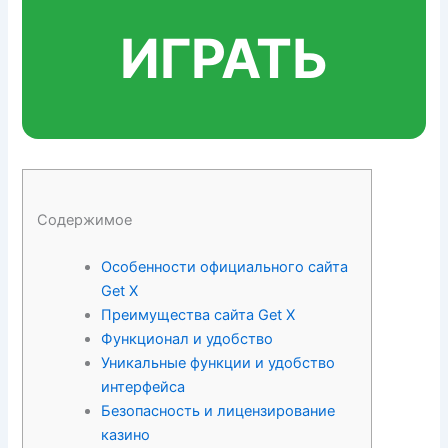
ИГРАТЬ
Содержимое
Особенности официального сайта
Get X
Преимущества сайта Get X
Функционал и удобство
Уникальные функции и удобство
интерфейса
Безопасность и лицензирование
казино