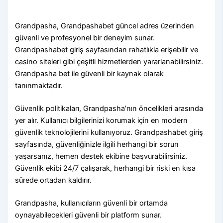
Grandpasha, Grandpashabet güncel adres üzerinden
güvenli ve profesyonel bir deneyim sunar.
Grandpashabet giriş sayfasından rahatlıkla erişebilir ve
casino siteleri gibi çeşitli hizmetlerden yararlanabilirsiniz.
Grandpasha bet ile güvenli bir kaynak olarak
tanınmaktadır.
Güvenlik politikaları, Grandpasha’nın öncelikleri arasında
yer alır. Kullanıcı bilgilerinizi korumak için en modern
güvenlik teknolojilerini kullanıyoruz. Grandpashabet giriş
sayfasında, güvenliğinizle ilgili herhangi bir sorun
yaşarsanız, hemen destek ekibine başvurabilirsiniz.
Güvenlik ekibi 24/7 çalışarak, herhangi bir riski en kısa
sürede ortadan kaldırır.
Grandpasha, kullanıcıların güvenli bir ortamda
oynayabilecekleri güvenli bir platform sunar.