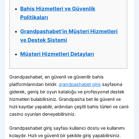
Bahis Hizmetleri ve Güvenlik
Politikaları
Grandpashabet’in Müşteri Hizmetleri
ve Destek Sistemi
Müşteri Hizmetleri Detayları
Grandpashabet, en güvenli ve güvenilir bahis
platformlarından biridir.
grandpashabet giriş
sayfasına
giderek, geniş bir oyun kataloğu ve profesyonel destek
hizmetleri bulabilirsiniz. Grandpasha bet ile güvenli ve
hızlı kayıtlar yapabilir, ardından çeşitli bahis türleri ve canlı
casino oyunları deneyebilirsiniz.
Grandpashabet giriş sayfası kullanıcı dostu ve kullanımı
kolaydır. Hızlı ve güvenli bir şekilde giriş yapabilirsiniz.