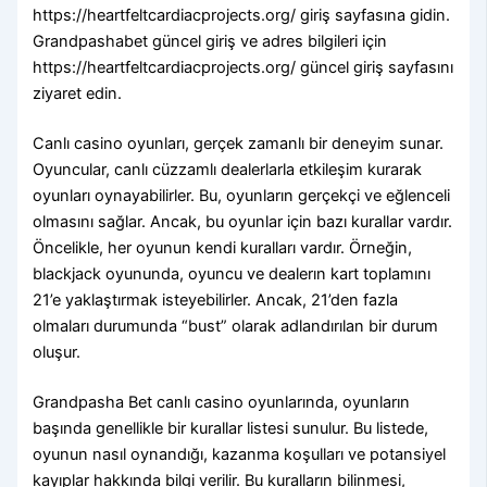
https://heartfeltcardiacprojects.org/ giriş sayfasına gidin.
Grandpashabet güncel giriş ve adres bilgileri için
https://heartfeltcardiacprojects.org/ güncel giriş sayfasını
ziyaret edin.
Canlı casino oyunları, gerçek zamanlı bir deneyim sunar.
Oyuncular, canlı cüzzamlı dealerlarla etkileşim kurarak
oyunları oynayabilirler. Bu, oyunların gerçekçi ve eğlenceli
olmasını sağlar. Ancak, bu oyunlar için bazı kurallar vardır.
Öncelikle, her oyunun kendi kuralları vardır. Örneğin,
blackjack oyununda, oyuncu ve dealerın kart toplamını
21’e yaklaştırmak isteyebilirler. Ancak, 21’den fazla
olmaları durumunda “bust” olarak adlandırılan bir durum
oluşur.
Grandpasha Bet canlı casino oyunlarında, oyunların
başında genellikle bir kurallar listesi sunulur. Bu listede,
oyunun nasıl oynandığı, kazanma koşulları ve potansiyel
kayıplar hakkında bilgi verilir. Bu kuralların bilinmesi,