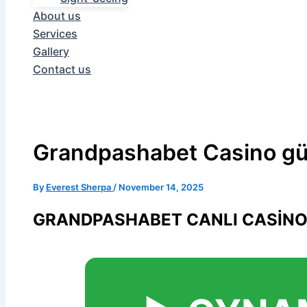
About us
Services
Gallery
Contact us
Grandpashabet Casino gün
By
Everest Sherpa
/
November 14, 2025
GRANDPASHABET CANLI CASİNO