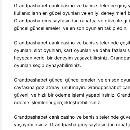
Grandpashabet canlı casino ve bahis sitelerine giriş
kullanıcıların en güzel oyunları ve en iyi deneyimleri b
Grandpasha giriş sayfasından rahatça ve güvenle giri
güncel güncellemeleri ve en son oyunları takip edin.
Grandpashabet canlı casino ve bahis sitelerinde çeşitl
oyunları, slot oyunları, kart oyunları ve daha fazlas
heyecan verici bir deneyim yaşayabilirsiniz. Grandpa
oyunları seçip oynayabilirsiniz.
Grandpashabet güncel güncellemeleri ve en son oyunl
sayfasına göz atmayı unutmayın. Grandpashabet canlı
güvenli ve hızlı bir ödeme işlemi yapabilirsiniz. Gra
ödeme işlemlerini gerçekleştirebilirsiniz.
Grandpashabet canlı casino ve bahis sitelerinde güve
yaşayabilirsiniz. Grandpasha giriş sayfasından rahatça