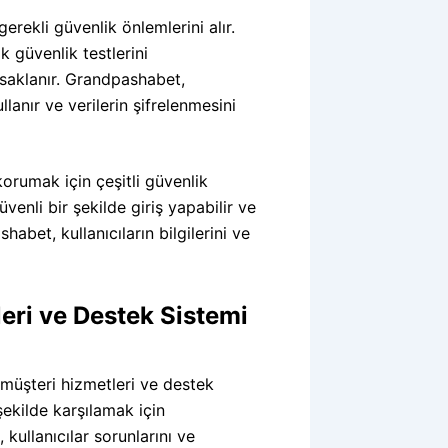
erekli güvenlik önlemlerini alır.
 güvenlik testlerini
 saklanır. Grandpashabet,
ullanır ve verilerin şifrelenmesini
 korumak için çeşitli güvenlik
venli bir şekilde giriş yapabilir ve
abet, kullanıcıların bilgilerini ve
eri ve Destek Sistemi
 müşteri hizmetleri ve destek
r şekilde karşılamak için
kullanıcılar sorunlarını ve