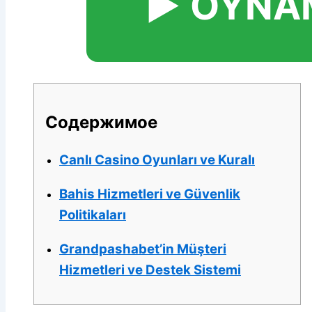
▶️ OYN
Содержимое
Canlı Casino Oyunları ve Kuralı
Bahis Hizmetleri ve Güvenlik
Politikaları
Grandpashabet’in Müşteri
Hizmetleri ve Destek Sistemi