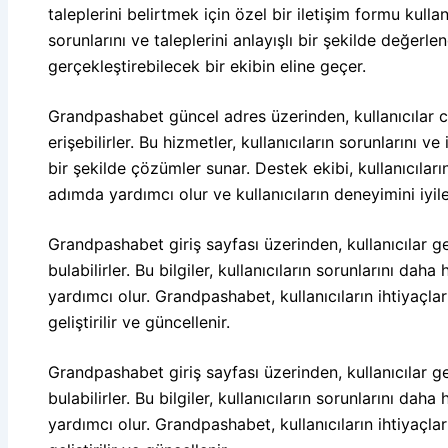
taleplerini belirtmek için özel bir iletişim formu kullana
sorunlarını ve taleplerini anlayışlı bir şekilde değerle
gerçekleştirebilecek bir ekibin eline geçer.
Grandpashabet güncel adres üzerinden, kullanıcılar c
erişebilirler. Bu hizmetler, kullanıcıların sorunlarını ve
bir şekilde çözümler sunar. Destek ekibi, kullanıcılar
adımda yardımcı olur ve kullanıcıların deneyimini iyileş
Grandpashabet giriş sayfası üzerinden, kullanıcılar g
bulabilirler. Bu bilgiler, kullanıcıların sorunlarını daha
yardımcı olur. Grandpashabet, kullanıcıların ihtiyaçlar
geliştirilir ve güncellenir.
Grandpashabet giriş sayfası üzerinden, kullanıcılar g
bulabilirler. Bu bilgiler, kullanıcıların sorunlarını daha
yardımcı olur. Grandpashabet, kullanıcıların ihtiyaçlar