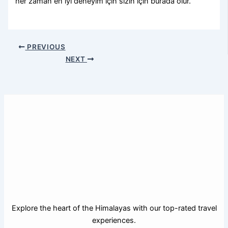
her zaman en iyi deneyim için sizin için burada olur.
PREVIOUS
NEXT
Explore the heart of the Himalayas with our top-rated travel
experiences.