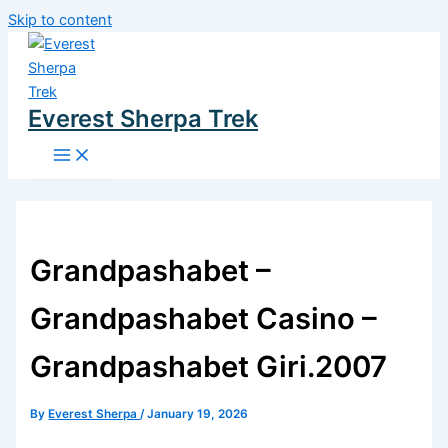
Skip to content
Everest Sherpa Trek
Grandpashabet –
Grandpashabet Casino –
Grandpashabet Giri.2007
By
Everest Sherpa
/
January 19, 2026