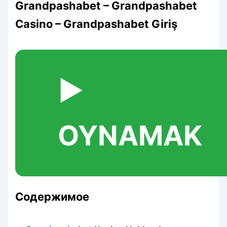
Grandpashabet – Grandpashabet
Casino – Grandpashabet Giriş
▶️
OYNAMAK
Содержимое