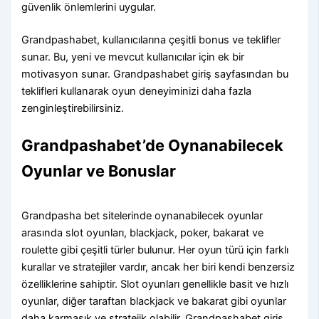
güvenlik önlemlerini uygular.
Grandpashabet, kullanıcılarına çeşitli bonus ve teklifler
sunar. Bu, yeni ve mevcut kullanıcılar için ek bir
motivasyon sunar. Grandpashabet giriş sayfasından bu
teklifleri kullanarak oyun deneyiminizi daha fazla
zenginleştirebilirsiniz.
Grandpashabet’de Oynanabilecek
Oyunlar ve Bonuslar
Grandpasha bet sitelerinde oynanabilecek oyunlar
arasında slot oyunları, blackjack, poker, bakarat ve
roulette gibi çeşitli türler bulunur. Her oyun türü için farklı
kurallar ve stratejiler vardır, ancak her biri kendi benzersiz
özelliklerine sahiptir. Slot oyunları genellikle basit ve hızlı
oyunlar, diğer taraftan blackjack ve bakarat gibi oyunlar
daha karmaşık ve stratejik olabilir. Grandpashabet giriş