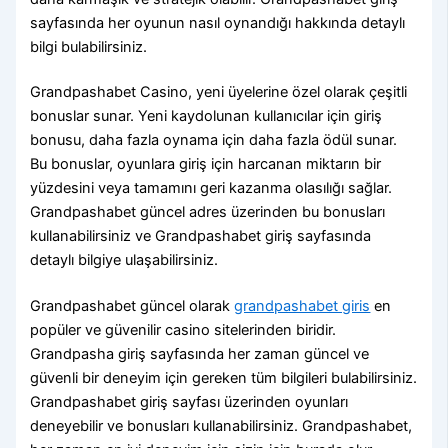
sayfasında her oyunun nasıl oynandığı hakkında detaylı
bilgi bulabilirsiniz.
Grandpashabet Casino, yeni üyelerine özel olarak çeşitli
bonuslar sunar. Yeni kaydolunan kullanıcılar için giriş
bonusu, daha fazla oynama için daha fazla ödül sunar.
Bu bonuslar, oyunlara giriş için harcanan miktarın bir
yüzdesini veya tamamını geri kazanma olasılığı sağlar.
Grandpashabet güncel adres üzerinden bu bonusları
kullanabilirsiniz ve Grandpashabet giriş sayfasında
detaylı bilgiye ulaşabilirsiniz.
Grandpashabet güncel olarak
grandpashabet giris
en
popüler ve güvenilir casino sitelerinden biridir.
Grandpasha giriş sayfasında her zaman güncel ve
güvenli bir deneyim için gereken tüm bilgileri bulabilirsiniz.
Grandpashabet giriş sayfası üzerinden oyunları
deneyebilir ve bonusları kullanabilirsiniz. Grandpashabet,