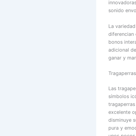
innovadoras
sonido envo
La variedad 
diferencian 
bonos inter
adicional d
ganar y man
Tragaperras
Las tragaper
símbolos ic
tragaperras 
excelente o
disminuye s
pura y emoc
unos pocos 