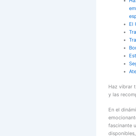
Ha
em
es
El
Tra
Tr
Bo
Es
Se
At
Haz vibrar 
y las recom
En el dinám
emocionante
fascinante u
disponibles