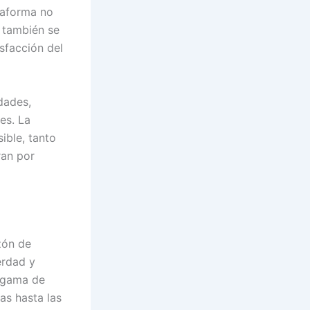
taforma no
e también se
sfacción del
dades,
es. La
ible, tanto
ran por
zón de
erdad y
a gama de
as hasta las