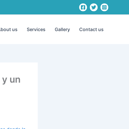
bout us
Services
Gallery
Contact us
 y un