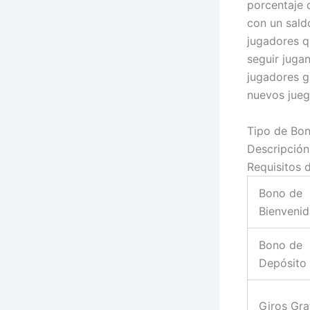
porcentaje 
con un sald
jugadores q
seguir juga
jugadores gi
nuevos jueg
Tipo de Bo
Descripción
Requisitos 
Bono de
Bienvenid
Bono de
Depósito
Giros Gra