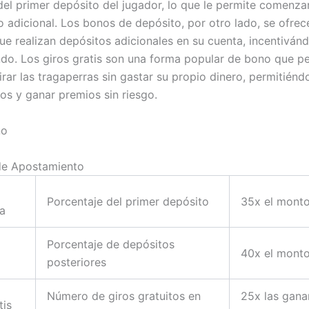
del primer depósito del jugador, lo que le permite comenzar
o adicional. Los bonos de depósito, por otro lado, se ofrec
ue realizan depósitos adicionales en su cuenta, incentivánd
ndo. Los giros gratis son una forma popular de bono que pe
rar las tragaperras sin gastar su propio dinero, permitiénd
os y ganar premios sin riesgo.
no
de Apostamiento
Porcentaje del primer depósito
35x el monto
a
Porcentaje de depósitos
40x el monto
posteriores
Número de giros gratuitos en
25x las gana
tis