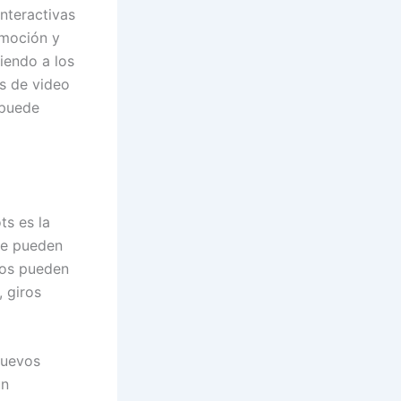
interactivas
emoción y
iendo a los
s de video
 puede
ts es la
ue pueden
nos pueden
 giros
nuevos
un