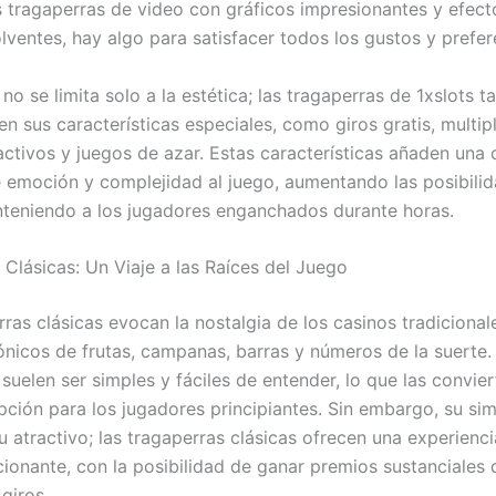
 tragaperras de video con gráficos impresionantes y efect
lventes, hay algo para satisfacer todos los gustos y prefer
no se limita solo a la estética; las tragaperras de 1xslots 
en sus características especiales, como giros gratis, multip
activos y juegos de azar. Estas características añaden una
e emoción y complejidad al juego, aumentando las posibili
teniendo a los jugadores enganchados durante horas.
 Clásicas: Un Viaje a las Raíces del Juego
ras clásicas evocan la nostalgia de los casinos tradicional
ónicos de frutas, campanas, barras y números de la suerte.
suelen ser simples y fáciles de entender, lo que las convie
pción para los jugadores principiantes. Sin embargo, su si
u atractivo; las tragaperras clásicas ofrecen una experienc
ionante, con la posibilidad de ganar premios sustanciales 
giros.