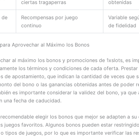
ciertas tragaperras
obtenidas
 de
Recompensas por juego
Variable segú
continuo
de fidelidad
 para Aprovechar al Máximo los Bonos
char al máximo los bonos y promociones de 1xslots, es im
damente los términos y condiciones de cada oferta. Prestar
tos de apostamiento, que indican la cantidad de veces que 
monto del bono o las ganancias obtenidas antes de poder re
bién es importante considerar la validez del bono, ya que
n una fecha de caducidad.
recomendable elegir los bonos que mejor se adapten a su e
us juegos favoritos. Algunos bonos pueden estar restringido
o tipos de juegos, por lo que es importante verificar las re