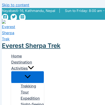
Skip to content
Nayabasti-16, Kathmandu, Nepal | Sun to Friday: 8:00 am 
Everest Sherpa Trek
Home
Destination
Activities
Trekking
Tour
Expedition
Sight-Seeing