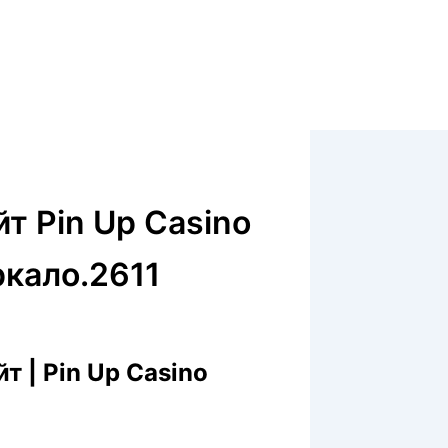
т Pin Up Casino
ркало.2611
 | Pin Up Casino