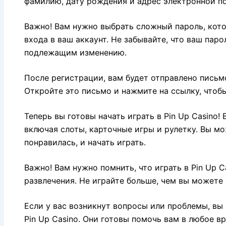
фамилию, дату рождения и адрес электронной п
Важно! Вам нужно выбрать сложный пароль, кото
входа в ваш аккаунт. Не забывайте, что ваш пар
подлежащим изменению.
После регистрации, вам будет отправлено письм
Откройте это письмо и нажмите на ссылку, чтобы
Теперь вы готовы начать играть в Pin Up Casino!
включая слоты, карточные игры и рулетку. Вы мо
понравилась, и начать играть.
Важно! Вам нужно помнить, что играть в Pin Up C
развлечения. Не играйте больше, чем вы можете 
Если у вас возникнут вопросы или проблемы, вы
Pin Up Casino. Они готовы помочь вам в любое вр