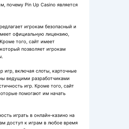
м, почему Pin Up Casino является
предлагает игрокам безопасный и
имеет официальную лицензию,
 Кроме того, сайт имеет
 который позволяет игрокам
ы.
р игр, включая слоты, карточные
таны ведущими разработчиками
стичность игр. Кроме того, сайт
которые помогают им начать
ость играть в онлайн-казино на
ам доступ к играм в любое время