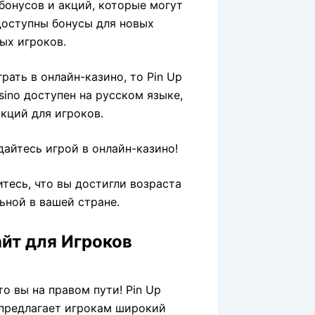
бонусов и акций, которые могут
 доступны бонусы для новых
ых игроков.
ать в онлайн-казино, то Pin Up
sino доступен на русском языке,
акций для игроков.
дайтесь игрой в онлайн-казино!
итесь, что вы достигли возраста
льной в вашей стране.
айт для Игроков
о вы на правом пути! Pin Up
е предлагает игрокам широкий