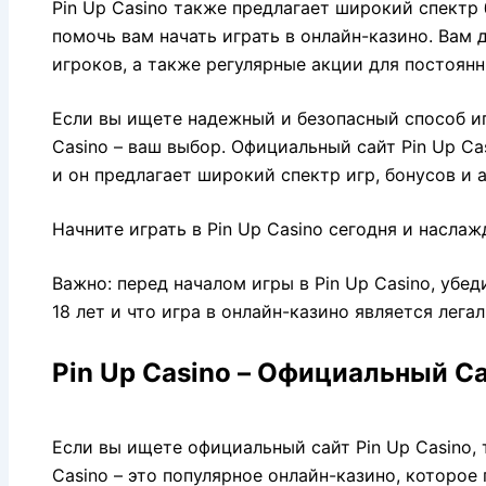
Pin Up Casino также предлагает широкий спектр 
помочь вам начать играть в онлайн-казино. Вам
игроков, а также регулярные акции для постоянн
Если вы ищете надежный и безопасный способ игр
Casino – ваш выбор. Официальный сайт Pin Up Ca
и он предлагает широкий спектр игр, бонусов и 
Начните играть в Pin Up Casino сегодня и наслаж
Важно: перед началом игры в Pin Up Casino, убед
18 лет и что игра в онлайн-казино является лега
Pin Up Casino – Официальный С
Если вы ищете официальный сайт Pin Up Casino, т
Casino – это популярное онлайн-казино, которо