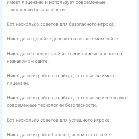
имеет лицензию и использует современные
технологии безопасности.
Вот несколько советов для безопасного игрока:
Никогда не делайте депозит на незнакомом сайте.
Никогда не предоставляйте свои личные данные на
незнакомом сайте.
Никогда не играйте на сайтах, которые не имеют
лицензии.
Никогда не играйте на сайтах, которые не используют
современные технологии безопасности.
Вот несколько советов для успешного игрока:
Никогда не играйте больше, чем можете себе