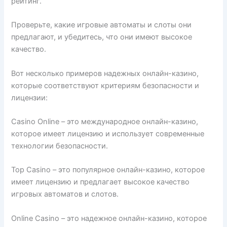
рейтинг.
Проверьте, какие игровые автоматы и слоты они
предлагают, и убедитесь, что они имеют высокое
качество.
Вот несколько примеров надежных онлайн-казино,
которые соответствуют критериям безопасности и
лицензии:
Casino Online – это международное онлайн-казино,
которое имеет лицензию и использует современные
технологии безопасности.
Top Casino – это популярное онлайн-казино, которое
имеет лицензию и предлагает высокое качество
игровых автоматов и слотов.
Online Casino – это надежное онлайн-казино, которое