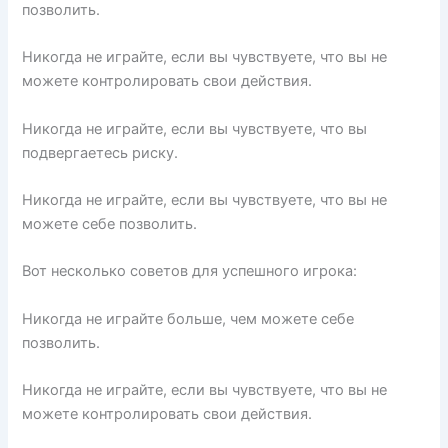
позволить.
Никогда не играйте, если вы чувствуете, что вы не
можете контролировать свои действия.
Никогда не играйте, если вы чувствуете, что вы
подвергаетесь риску.
Никогда не играйте, если вы чувствуете, что вы не
можете себе позволить.
Вот несколько советов для успешного игрока:
Никогда не играйте больше, чем можете себе
позволить.
Никогда не играйте, если вы чувствуете, что вы не
можете контролировать свои действия.