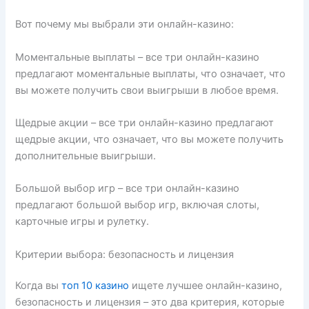
Вот почему мы выбрали эти онлайн-казино:
Моментальные выплаты – все три онлайн-казино
предлагают моментальные выплаты, что означает, что
вы можете получить свои выигрыши в любое время.
Щедрые акции – все три онлайн-казино предлагают
щедрые акции, что означает, что вы можете получить
дополнительные выигрыши.
Большой выбор игр – все три онлайн-казино
предлагают большой выбор игр, включая слоты,
карточные игры и рулетку.
Критерии выбора: безопасность и лицензия
Когда вы
топ 10 казино
ищете лучшее онлайн-казино,
безопасность и лицензия – это два критерия, которые