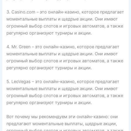
3. Casino.com – это онлайн-казино, которое предлагает
моментальные выплаты и щедрые акции. Они имеют
огромный выбор слотов и игровых автоматов, а также
регулярно организуют турниры и акции.
4. Mr. Green – это онлайн-казино, которое предлагает
моментальные выплаты и щедрые акции. Они имеют
огромный выбор слотов и игровых автоматов, а также
регулярно организуют турниры и акции.
5. LeoVegas – это онлайн-казино, которое предлагает
моментальные выплаты и щедрые акции. Они имеют
огромный выбор слотов и игровых автоматов, а также
регулярно организуют турниры и акции.
Вот почему мы рекомендуем эти онлайн-казино: они
предлагают моментальные выплаты, щедрые акции,
огромный выбор слотов и игровых автоматов, а также