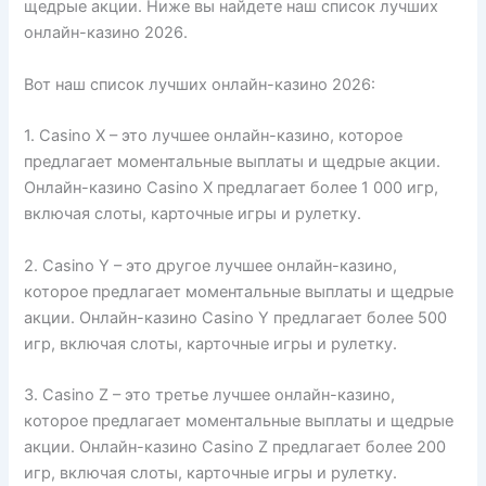
щедрые акции. Ниже вы найдете наш список лучших
онлайн-казино 2026.
Вот наш список лучших онлайн-казино 2026:
1. Casino X – это лучшее онлайн-казино, которое
предлагает моментальные выплаты и щедрые акции.
Онлайн-казино Casino X предлагает более 1 000 игр,
включая слоты, карточные игры и рулетку.
2. Casino Y – это другое лучшее онлайн-казино,
которое предлагает моментальные выплаты и щедрые
акции. Онлайн-казино Casino Y предлагает более 500
игр, включая слоты, карточные игры и рулетку.
3. Casino Z – это третье лучшее онлайн-казино,
которое предлагает моментальные выплаты и щедрые
акции. Онлайн-казино Casino Z предлагает более 200
игр, включая слоты, карточные игры и рулетку.