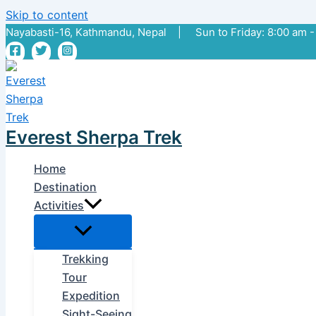
Skip to content
Nayabasti-16, Kathmandu, Nepal | Sun to Friday: 8:00 am 
Everest Sherpa Trek
Home
Destination
Activities
Trekking
Tour
Expedition
Sight-Seeing