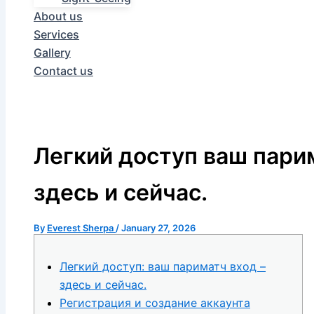
About us
Services
Gallery
Contact us
Легкий доступ ваш парим
здесь и сейчас.
By
Everest Sherpa
/
January 27, 2026
Легкий доступ: ваш париматч вход –
здесь и сейчас.
Регистрация и создание аккаунта