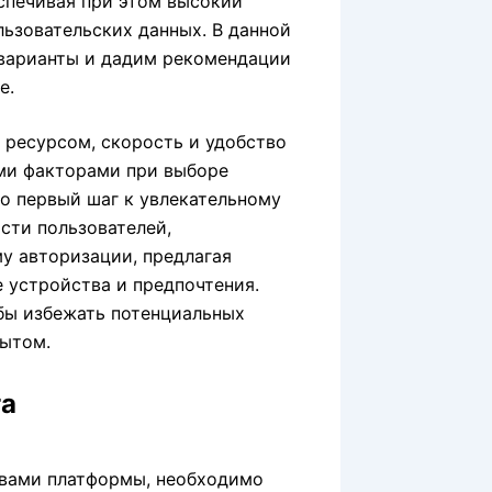
еспечивая при этом высокий
ьзовательских данных. В данной
 варианты и дадим рекомендации
е.
 ресурсом, скорость и удобство
ми факторами при выборе
то первый шаг к увлекательному
сти пользователей,
у авторизации, предлагая
 устройства и предпочтения.
обы избежать потенциальных
пытом.
та
вами платформы, необходимо