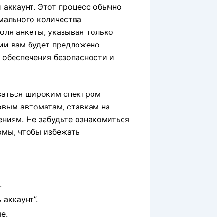
 аккаунт. Этот процесс обычно
мального количества
оля анкеты, указывая только
ии вам будет предложено
 обеспечения безопасности и
ваться широким спектром
овым автоматам, ставкам на
ениям. Не забудьте ознакомиться
рмы, чтобы избежать
.
 аккаунт”.
е.