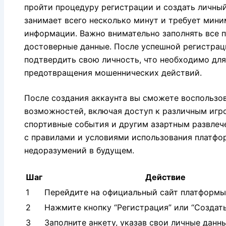
пройти процедуру регистрации и создать личный
занимает всего несколько минут и требует мини
информации. Важно внимательно заполнять все п
достоверные данные. После успешной регистрац
подтвердить свою личность, что необходимо для
предотвращения мошеннических действий.
После создания аккаунта вы сможете воспользо
возможностей, включая доступ к различным игр
спортивные события и другим азартным развлеч
с правилами и условиями использования платфо
недоразумений в будущем.
Шаг
Действие
1
Перейдите на официальный сайт платформы
2
Нажмите кнопку “Регистрация” или “Создать
3
Заполните анкету, указав свои личные данны