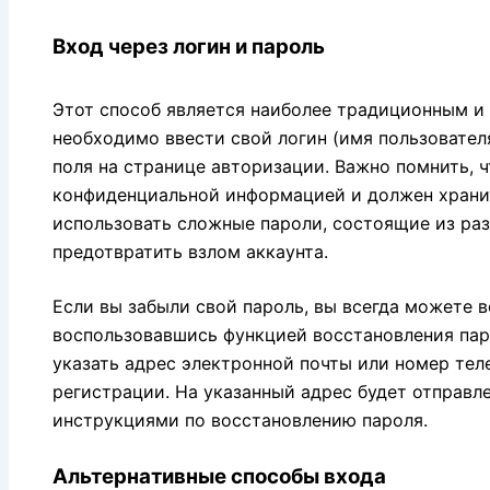
Вход через логин и пароль
Этот способ является наиболее традиционным и
необходимо ввести свой логин (имя пользовател
поля на странице авторизации. Важно помнить, ч
конфиденциальной информацией и должен хранит
использовать сложные пароли, состоящие из ра
предотвратить взлом аккаунта.
Если вы забыли свой пароль, вы всегда можете в
воспользовавшись функцией восстановления паро
указать адрес электронной почты или номер тел
регистрации. На указанный адрес будет отправ
инструкциями по восстановлению пароля.
Альтернативные способы входа