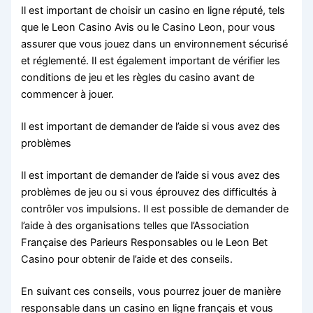
Il est important de choisir un casino en ligne réputé, tels
que le Leon Casino Avis ou le Casino Leon, pour vous
assurer que vous jouez dans un environnement sécurisé
et réglementé. Il est également important de vérifier les
conditions de jeu et les règles du casino avant de
commencer à jouer.
Il est important de demander de l’aide si vous avez des
problèmes
Il est important de demander de l’aide si vous avez des
problèmes de jeu ou si vous éprouvez des difficultés à
contrôler vos impulsions. Il est possible de demander de
l’aide à des organisations telles que l’Association
Française des Parieurs Responsables ou le Leon Bet
Casino pour obtenir de l’aide et des conseils.
En suivant ces conseils, vous pourrez jouer de manière
responsable dans un casino en ligne français et vous