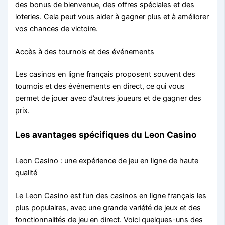
des bonus de bienvenue, des offres spéciales et des
loteries. Cela peut vous aider à gagner plus et à améliorer
vos chances de victoire.
Accès à des tournois et des événements
Les casinos en ligne français proposent souvent des
tournois et des événements en direct, ce qui vous
permet de jouer avec d’autres joueurs et de gagner des
prix.
Les avantages spécifiques du Leon Casino
Leon Casino : une expérience de jeu en ligne de haute
qualité
Le Leon Casino est l’un des casinos en ligne français les
plus populaires, avec une grande variété de jeux et des
fonctionnalités de jeu en direct. Voici quelques-uns des