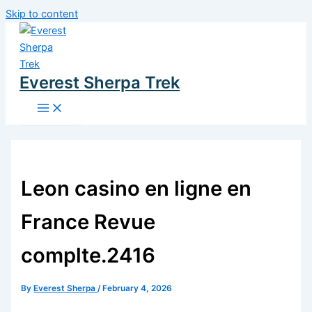
Skip to content
Everest Sherpa Trek
Leon casino en ligne en
France Revue
complte.2416
By
Everest Sherpa
/
February 4, 2026