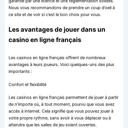
garantie par une licence et une réglementation solides.
Nous vous recommandons de prendre un coup d’oeil à
ce site et de voir si c’est le bon choix pour vous.
Les avantages de jouer dans un
casino en ligne français
Les casinos en ligne français offrent de nombreux
avantages à leurs joueurs. Voici quelques-uns des plus
importants :
Confort et flexibilité
Les casinos en ligne français permettent de jouer à partir
de n’importe où, à tout moment, pourvu que vous avez
accès à internet. Cela signifie que vous pouvez jouer à
votre propre rythme, sans avoir à vous déplacer ou à
attendre que les salles de jeu soient ouvertes.