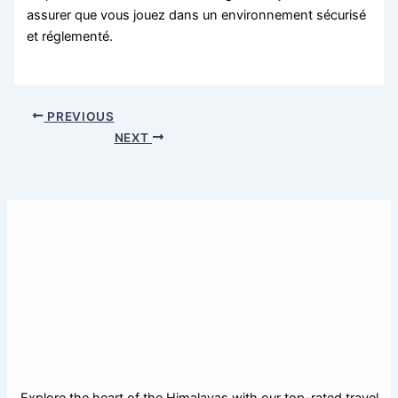
assurer que vous jouez dans un environnement sécurisé
et réglementé.
PREVIOUS
NEXT