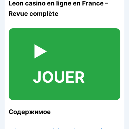
Leon casino en ligne en France –
Revue complète
▶️
JOUER
Содержимое