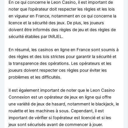
En ce qui concerne le Leon Casino, il est important de
noter que l’opérateur doit respecter les règles et les lois
en vigueur en France, notamment en ce qui concerne la
licence et la sécurité des jeux. De plus, les joueurs
doivent être informés des règles de jeu et des règles de
sécurité établies par l’ARJEL.
En résumé, les casinos en ligne en France sont soumis à
des règles et des lois strictes pour garantir la sécurité et
la transparence des opérations. Les opérateurs et les
joueurs doivent respecter ces règles pour éviter les
problèmes et les difficultés.
Il est également important de noter que le Leon Casino
Connexion est un opérateur de jeux en ligne qui offre
une variété de jeux de hasard, notamment le blackjack, le
roulette et les machines à sous. Cependant, il est
important de vérifier si l’opérateur est licencié et si les
jeux sont sécurisés avant de commencer à jouer.