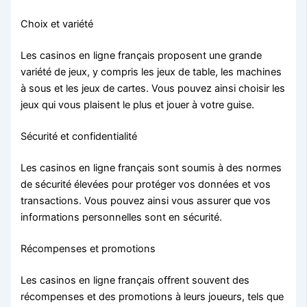
Choix et variété
Les casinos en ligne français proposent une grande
variété de jeux, y compris les jeux de table, les machines
à sous et les jeux de cartes. Vous pouvez ainsi choisir les
jeux qui vous plaisent le plus et jouer à votre guise.
Sécurité et confidentialité
Les casinos en ligne français sont soumis à des normes
de sécurité élevées pour protéger vos données et vos
transactions. Vous pouvez ainsi vous assurer que vos
informations personnelles sont en sécurité.
Récompenses et promotions
Les casinos en ligne français offrent souvent des
récompenses et des promotions à leurs joueurs, tels que