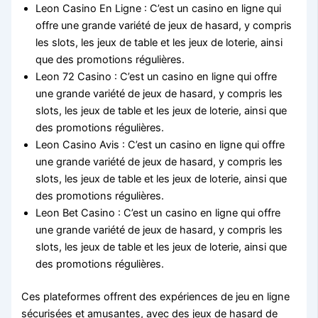
Leon Casino En Ligne : C’est un casino en ligne qui
offre une grande variété de jeux de hasard, y compris
les slots, les jeux de table et les jeux de loterie, ainsi
que des promotions régulières.
Leon 72 Casino : C’est un casino en ligne qui offre
une grande variété de jeux de hasard, y compris les
slots, les jeux de table et les jeux de loterie, ainsi que
des promotions régulières.
Leon Casino Avis : C’est un casino en ligne qui offre
une grande variété de jeux de hasard, y compris les
slots, les jeux de table et les jeux de loterie, ainsi que
des promotions régulières.
Leon Bet Casino : C’est un casino en ligne qui offre
une grande variété de jeux de hasard, y compris les
slots, les jeux de table et les jeux de loterie, ainsi que
des promotions régulières.
Ces plateformes offrent des expériences de jeu en ligne
sécurisées et amusantes, avec des jeux de hasard de