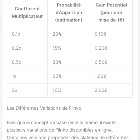
Probabilité
Gain Potentiel
Coefficient
d’Apparition
(pour une
Multiplicateur
(estimation)
mise de 1€)
0.1x
20%
0.10€
0.2x
15%
0.20€
0.5x
30%
0.50€
1x
25%
1.00€
2x
10%
2.00€
Les Différentes Variations de Plinko
Bien que le concept de base reste le même, il existe
plusieurs variations de Plinko disponibles en ligne.
Certaines versions proposent des plateaux de différentes