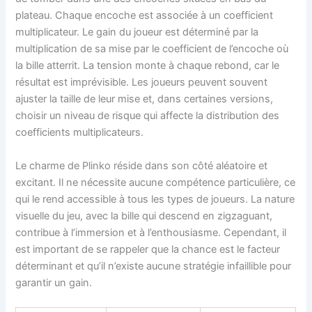
plateau. Chaque encoche est associée à un coefficient
multiplicateur. Le gain du joueur est déterminé par la
multiplication de sa mise par le coefficient de l’encoche où
la bille atterrit. La tension monte à chaque rebond, car le
résultat est imprévisible. Les joueurs peuvent souvent
ajuster la taille de leur mise et, dans certaines versions,
choisir un niveau de risque qui affecte la distribution des
coefficients multiplicateurs.
Le charme de Plinko réside dans son côté aléatoire et
excitant. Il ne nécessite aucune compétence particulière, ce
qui le rend accessible à tous les types de joueurs. La nature
visuelle du jeu, avec la bille qui descend en zigzaguant,
contribue à l’immersion et à l’enthousiasme. Cependant, il
est important de se rappeler que la chance est le facteur
déterminant et qu’il n’existe aucune stratégie infaillible pour
garantir un gain.