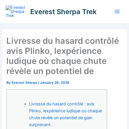
Skip
Everest Sherpa Trek
to
content
Livresse du hasard contrôlé
avis Plinko, lexpérience
ludique où chaque chute
révèle un potentiel de
By
Everest Sherpa
/
January 26, 2026
Livresse du hasard contrôlé : avis
Plinko, lexpérience ludique où chaque
chute révèle un potentiel de gain
surprenant.