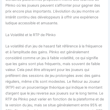
Plinko où les joueurs peuvent s’affronter pour gagner des
prix encore plus importants. L’évolution du jeu montre un
intérêt continu des développeurs à offrir une expérience
ludique accessible et amusante.
La Volatilité et le RTP de Plinko
La volatilité d’un jeu de hasard fait référence à la fréquence
et à l’amplitude des gains. Plinko est généralement
considéré comme un jeu à faible volatilité, ce qui signifie
que les gains sont plus fréquents, mais souvent de faible
valeur. Cela peut être attrayant pour les joueurs qui
préfèrent des sessions de jeu prolongées avec des gains
réguliers, même s’ils sont modestes. Le Retour au Joueur
(RTP) est un pourcentage théorique qui indique le montant
d’argent que le jeu reverse aux joueurs sur le long terme. Le
RTP de Plinko peut varier en fonction de la plateforme et de
la version du jeu, mais se situe généralement entre 95% et