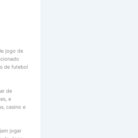
de jogo de
ncionado
s de futebol
ar de
es, e
s, casino e
jam jogar