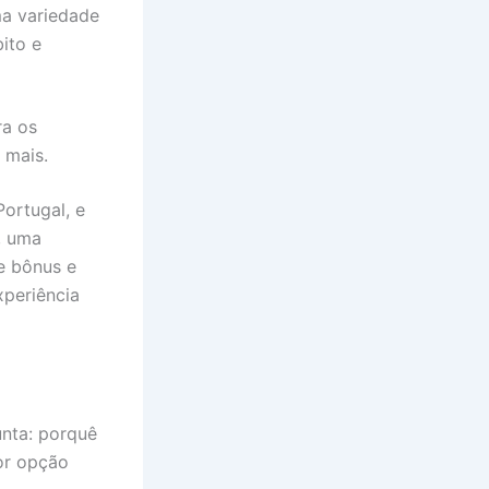
ma variedade
ito e
ra os
 mais.
ortugal, e
, uma
e bônus e
xperiência
unta: porquê
or opção