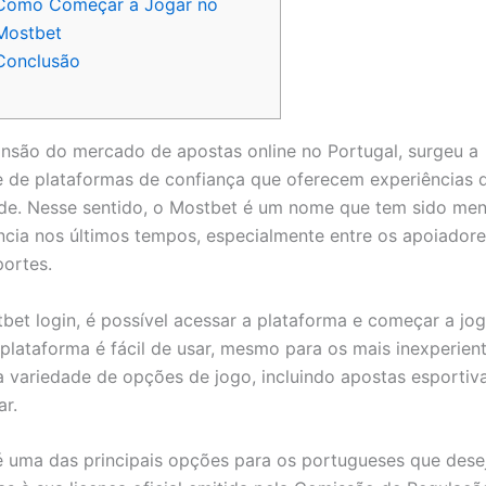
Como Começar a Jogar no
Mostbet
Conclusão
são do mercado de apostas online no Portugal, surgeu a
 de plataformas de confiança que oferecem experiências 
ade. Nesse sentido, o Mostbet é um nome que tem sido me
cia nos últimos tempos, especialmente entre os apoiadore
portes.
et login, é possível acessar a plataforma e começar a jog
 plataforma é fácil de usar, mesmo para os mais inexperient
 variedade de opções de jogo, incluindo apostas esportiva
ar.
 uma das principais opções para os portugueses que dese