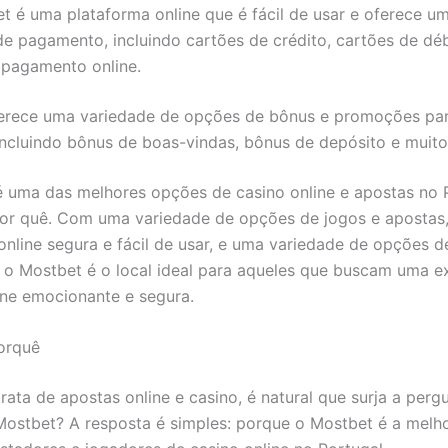
t é uma plataforma online que é fácil de usar e oferece u
e pagamento, incluindo cartões de crédito, cartões de déb
 pagamento online.
ferece uma variedade de opções de bônus e promoções pa
incluindo bônus de boas-vindas, bônus de depósito e muito
 uma das melhores opções de casino online e apostas no P
 por quê. Com uma variedade de opções de jogos e apostas
online segura e fácil de usar, e uma variedade de opções d
o Mostbet é o local ideal para aqueles que buscam uma e
ine emocionante e segura.
orquê
rata de apostas online e casino, é natural que surja a perg
Mostbet? A resposta é simples: porque o Mostbet é a melh