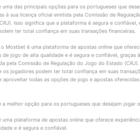
 uma das principais opções para os portugueses que dese
ças à sua licença oficial emitida pela Comissão de Regulaç
CRJ). Isso significa que a plataforma é segura e confiável,
odem ter total confiança em suas transações financeiras.
o Mostbet é uma plataforma de apostas online que oferec
 de jogo de alta qualidade e é segura e confiável, graças à
tida pela Comissão de Regulação do Jogo do Estado (CRJ).
ue os jogadores podem ter total confiança em suas transaç
 e aproveitar todas as opções de jogo e apostas oferecidas
 a melhor opção para os portugueses que desejam jogar on
 uma plataforma de apostas online que oferece experiênci
idade e é segura e confiável.