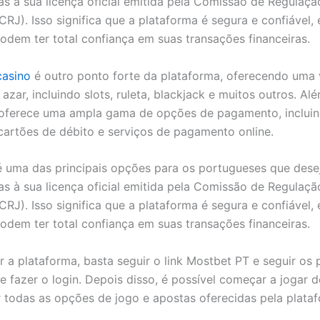
ças à sua licença oficial emitida pela Comissão de Regulaç
CRJ). Isso significa que a plataforma é segura e confiável,
odem ter total confiança em suas transações financeiras.
casino
é outro ponto forte da plataforma, oferecendo uma
azar, incluindo slots, ruleta, blackjack e muitos outros. Alé
 oferece uma ampla gama de opções de pagamento, incluin
 cartões de débito e serviços de pagamento online.
 uma das principais opções para os portugueses que dese
ças à sua licença oficial emitida pela Comissão de Regulaç
CRJ). Isso significa que a plataforma é segura e confiável,
odem ter total confiança em suas transações financeiras.
r a plataforma, basta seguir o link Mostbet PT e seguir os
 e fazer o login. Depois disso, é possível começar a jogar 
r todas as opções de jogo e apostas oferecidas pela plata