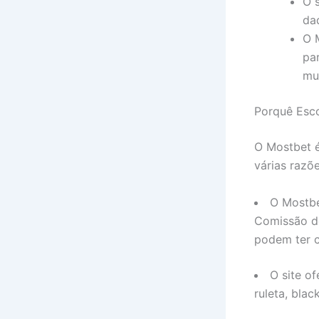
O s
da
O 
pa
mu
Porquê Esc
O Mostbet é
várias razõ
O Mostbe
Comissão de
podem ter c
O site o
ruleta, blac