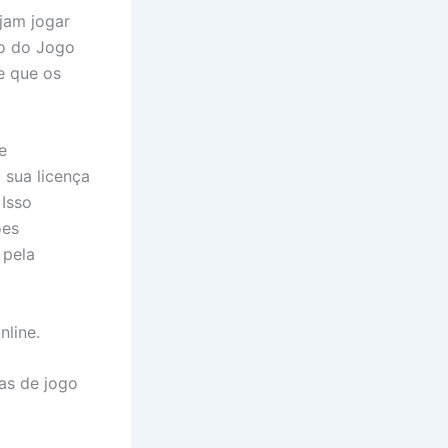
jam jogar
ão do Jogo
 e que os
e
 sua licença
 Isso
ões
 pela
line.
as de jogo