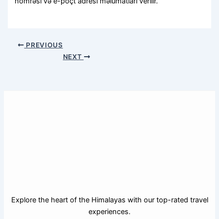
nömrəsi və e-poçt adresi məlumatları verilir.
PREVIOUS
NEXT
Explore the heart of the Himalayas with our top-rated travel
experiences.