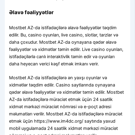
Əlavə fəaliyyətlər
Mostbet AZ-da istifadəçilərə əlavə fəaliyyətlər təqdim
edilir. Bu, casino oyunları, live casino, slotlar, tarzlar və
daha çoxudur. Mostbet AZ-da oynayana qədər əlavə
fəaliyyətlər və xidmətlər təmin edilir. Live casino oyunları,
istifadəçilərlə canlı interaktivlik təmin edir və oyunları
daha heyecan verici kəşf etmək imkanı verir.
Mostbet AZ-da istifadəçilərə ən yaxşı oyunlar və
xidmətlər təqdim edilir. Casino saytlarında oynayana
qədər əlavə fəaliyyətlər və xidmətlər təmin edilir. Mostbet
AZ-da istifadəçilərə müraciət etmək üçün 24 saatlik
xidmət mərkəzi müraciət nömrəsi və e-poçt adresi
məlumatları verilir. Mostbet AZ-da istifadəçilərə müraciət
etmək üçün https://www.im4dc.org/ saytında yaxud
mobil uygulamada 24 saatlik xidmət mərkəzi müraciət