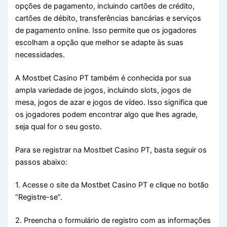
opções de pagamento, incluindo cartões de crédito,
cartões de débito, transferências bancárias e serviços
de pagamento online. Isso permite que os jogadores
escolham a opção que melhor se adapte às suas
necessidades.
A Mostbet Casino PT também é conhecida por sua
ampla variedade de jogos, incluindo slots, jogos de
mesa, jogos de azar e jogos de vídeo. Isso significa que
os jogadores podem encontrar algo que lhes agrade,
seja qual for o seu gosto.
Para se registrar na Mostbet Casino PT, basta seguir os
passos abaixo:
1. Acesse o site da Mostbet Casino PT e clique no botão
“Registre-se”.
2. Preencha o formulário de registro com as informações