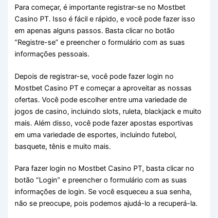
Para começar, é importante registrar-se no Mostbet
Casino PT. Isso é fácil e rápido, e você pode fazer isso
em apenas alguns passos. Basta clicar no botão
“Registre-se” e preencher o formulário com as suas
informações pessoais.
Depois de registrar-se, você pode fazer login no
Mostbet Casino PT e começar a aproveitar as nossas
ofertas. Você pode escolher entre uma variedade de
jogos de casino, incluindo slots, ruleta, blackjack e muito
mais. Além disso, você pode fazer apostas esportivas
em uma variedade de esportes, incluindo futebol,
basquete, tênis e muito mais.
Para fazer login no Mostbet Casino PT, basta clicar no
botão “Login” e preencher o formulário com as suas
informações de login. Se você esqueceu a sua senha,
não se preocupe, pois podemos ajudá-lo a recuperá-la.