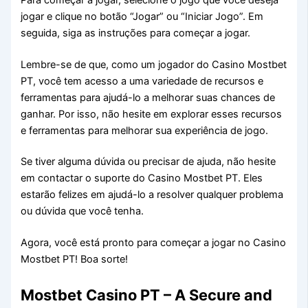
jogar e clique no botão “Jogar” ou “Iniciar Jogo”. Em
seguida, siga as instruções para começar a jogar.
Lembre-se de que, como um jogador do Casino Mostbet
PT, você tem acesso a uma variedade de recursos e
ferramentas para ajudá-lo a melhorar suas chances de
ganhar. Por isso, não hesite em explorar esses recursos
e ferramentas para melhorar sua experiência de jogo.
Se tiver alguma dúvida ou precisar de ajuda, não hesite
em contactar o suporte do Casino Mostbet PT. Eles
estarão felizes em ajudá-lo a resolver qualquer problema
ou dúvida que você tenha.
Agora, você está pronto para começar a jogar no Casino
Mostbet PT! Boa sorte!
Mostbet Casino PT – A Secure and