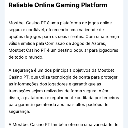
Reliable Online Gaming Platform
Mostbet Casino PT é uma plataforma de jogos online
segura e confiável, oferecendo uma variedade de
opções de jogos para os seus clientes. Com uma licença
válida emitida pela Comissão de Jogos de Azores,
Mostbet Casino PT é um destino popular para jogadores
de todo o mundo.
A segurança é um dos principais objetivos da Mostbet
Casino PT, que utiliza tecnologia de ponta para proteger
as informações dos jogadores e garantir que as
transações sejam realizadas de forma segura. Além
disso, a plataforma é regularmente auditada por terceiros
para garantir que atenda aos mais altos padrões de
segurança.
A Mostbet Casino PT também oferece uma variedade de