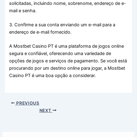
solicitadas, incluindo nome, sobrenome, endereço de e-
mail e senha.
3. Confirme a sua conta enviando um e-mail para a
endereço de e-mail fornecido.
A Mostbet Casino PT é uma plataforma de jogos online
segura e confiável, oferecendo uma variedade de
opções de jogos e serviços de pagamento. Se você está
procurando por um destino online para jogar, a Mostbet
Casino PT é uma boa opção a considerar.
PREVIOUS
NEXT