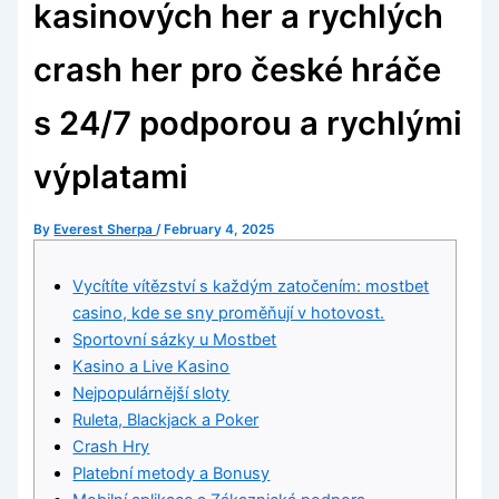
kasinových her a rychlých
crash her pro české hráče
s 24/7 podporou a rychlými
výplatami
By
Everest Sherpa
/
February 4, 2025
Vycítíte vítězství s každým zatočením: mostbet
casino, kde se sny proměňují v hotovost.
Sportovní sázky u Mostbet
Kasino a Live Kasino
Nejpopulárnější sloty
Ruleta, Blackjack a Poker
Crash Hry
Platební metody a Bonusy