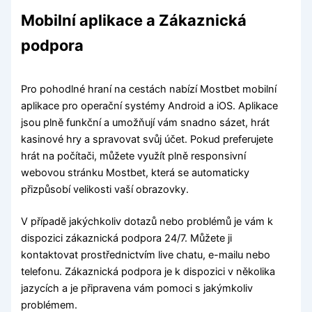
Mobilní aplikace a Zákaznická
podpora
Pro pohodlné hraní na cestách nabízí Mostbet mobilní
aplikace pro operační systémy Android a iOS. Aplikace
jsou plně funkční a umožňují vám snadno sázet, hrát
kasinové hry a spravovat svůj účet. Pokud preferujete
hrát na počítači, můžete využít plně responsivní
webovou stránku Mostbet, která se automaticky
přizpůsobí velikosti vaší obrazovky.
V případě jakýchkoliv dotazů nebo problémů je vám k
dispozici zákaznická podpora 24/7. Můžete ji
kontaktovat prostřednictvím live chatu, e-mailu nebo
telefonu. Zákaznická podpora je k dispozici v několika
jazycích a je připravena vám pomoci s jakýmkoliv
problémem.