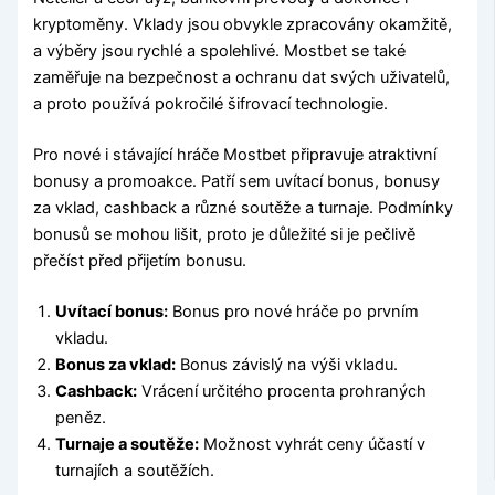
kryptoměny. Vklady jsou obvykle zpracovány okamžitě,
a výběry jsou rychlé a spolehlivé. Mostbet se také
zaměřuje na bezpečnost a ochranu dat svých uživatelů,
a proto používá pokročilé šifrovací technologie.
Pro nové i stávající hráče Mostbet připravuje atraktivní
bonusy a promoakce. Patří sem uvítací bonus, bonusy
za vklad, cashback a různé soutěže a turnaje. Podmínky
bonusů se mohou lišit, proto je důležité si je pečlivě
přečíst před přijetím bonusu.
Uvítací bonus:
Bonus pro nové hráče po prvním
vkladu.
Bonus za vklad:
Bonus závislý na výši vkladu.
Cashback:
Vrácení určitého procenta prohraných
peněz.
Turnaje a soutěže:
Možnost vyhrát ceny účastí v
turnajích a soutěžích.