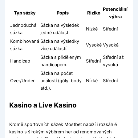
Potenciální
Typ sázky
Popis
Riziko
výhra
Jednoduchá
Sázka na výsledek
Nízké
Střední
sázka
jedné události.
Kombinovaná
Sázka na výsledky
Vysoké
Vysoká
sázka
více událostí.
Sázka s přiděleným
Střední až
Handicap
Střední
handicapem.
vysoká
Sázka na počet
Over/Under
událostí (góly, body
Nízké
Střední
atd.).
Kasino a Live Kasino
Kromě sportovních sázek Mostbet nabízí i rozsáhlé
kasino s širokým výběrem her od renomovaných