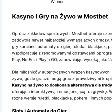
Winner
Kasyno i Gry na Żywo w Mostbet
Oprócz zakładów sportowych, Mostbet oferuje szer
zadowolą nawet najbardziej wymagających graczy. W
gry karciane, automaty do gier, ruletka, blackjack, p
współpracuje z renomowanymi dostawcami oprogram
Play, NetEnt i Play’n GO, zapewniając wysoką jakość
Dla miłośników autentycznych wrażeń kasynowych, 
żywo, gdzie gracze mogą grać z prawdziwymi krupi
Kasyno na żywo to doskonała alternatywa dla trad
oferująca interaktywną i emocjonującą rozgrywkę. 
różne wersje ruletki, blackjacka, pokera i innych pop
Sloty i Automaty do Gier