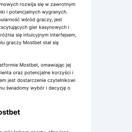
synowych rozwija się w zawrotnym
wki i potencjalnych wygranych.
ularność wśród graczy, jest
kscytujących gier kasynowych i
óżnia się intuicyjnym interfejsem,
lu graczy Mostbet stał się
latformie Mostbet, omawiając jej
ienta oraz potencjalne korzyści i
em jest dostarczenie czytelnikowi
 mu świadomy wybór i decyzję o
ostbet