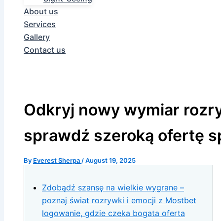
About us
Services
Gallery
Contact us
Odkryj nowy wymiar rozry
sprawdź szeroką ofertę s
By
Everest Sherpa
/
August 19, 2025
Zdobądź szansę na wielkie wygrane –
poznaj świat rozrywki i emocji z Mostbet
logowanie, gdzie czeka bogata oferta