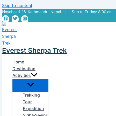
Skip to content
Nayabasti-16, Kathmandu, Nepal | Sun to Friday: 8:00 am 
Everest Sherpa Trek
Home
Destination
Activities
Trekking
Tour
Expedition
Sight-Seeing