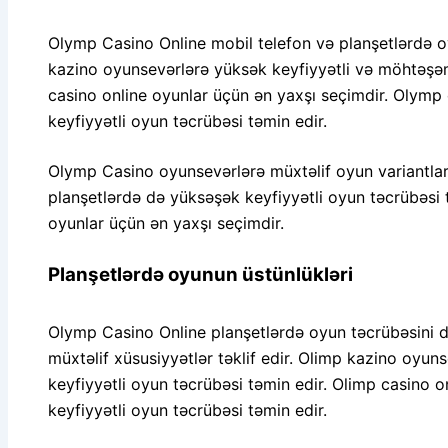
Olymp Casino Online mobil telefon və planşetlərdə o
kazino oyunsevərlərə yüksək keyfiyyətli və möhtəşəm
casino online oyunlar üçün ən yaxşı seçimdir. Olymp
keyfiyyətli oyun təcrübəsi təmin edir.
Olymp Casino oyunsevərlərə müxtəlif oyun variantları 
planşetlərdə də yüksəşək keyfiyyətli oyun təcrübəsi 
oyunlar üçün ən yaxşı seçimdir.
Planşetlərdə oyunun üstünlükləri
Olymp Casino Online planşetlərdə oyun təcrübəsini 
müxtəlif xüsusiyyətlər təklif edir. Olimp kazino oyun
keyfiyyətli oyun təcrübəsi təmin edir. Olimp casino o
keyfiyyətli oyun təcrübəsi təmin edir.