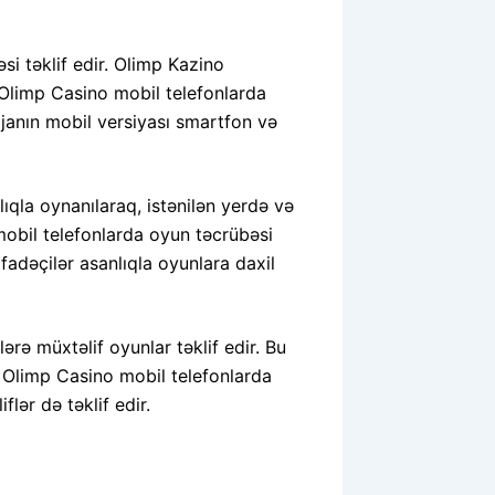
i təklif edir. Olimp Kazino
 Olimp Casino mobil telefonlarda
ijanın mobil versiyası smartfon və
ıqla oynanılaraq, istənilən yerdə və
obil telefonlarda oyun təcrübəsi
ifadəçilər asanlıqla oyunlara daxil
rə müxtəlif oyunlar təklif edir. Bu
r. Olimp Casino mobil telefonlarda
lər də təklif edir.