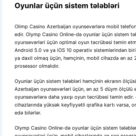
Oyunlar üçün sistem tələbləri
Olimp Casino Azerbaijan oyunsevərlərə mobil telefon
edir. Olymp Casino Online-də oyunlar üçün sistem tə
oyunsevərləri üçün optimal oyun təcrübəsi təmin etm
Android 5.0 və ya iOS 10 operativ sistemlərindən biri
ya daxil olmaq üçün, həmçinin, mobil cihazda ən az 2
prosessor olmalıdır.
Oyunlar üçün sistem tələbləri həmçinin ekranın ölçüs
Azerbaijan oyunsevərləri üçün, ən az 5 düym ölçülü e
oyunsevərlərə daha yaxşı oyun təcrübəsi təmin edir.
cihazlarında yüksək keyfiyyətli qrafika kartı varsa, 
edə bilərlər.
Olymp Casino Online-də oyunlar üçün sistem tələbləri
oyunsevərləri üçün, mobil cihazlarında ən son proqram