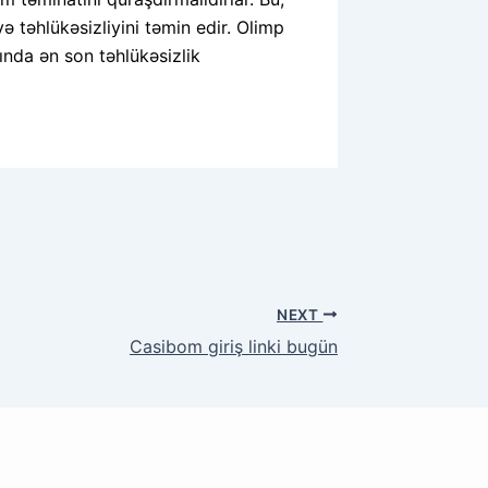
 təhlükəsizliyini təmin edir. Olimp
ında ən son təhlükəsizlik
NEXT
Casibom giriş linki bugün