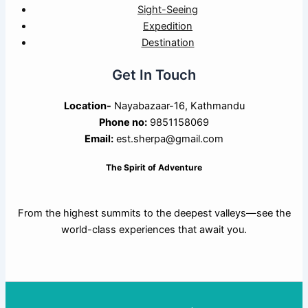
Sight-Seeing
Expedition
Destination
Get In Touch
Location-
Nayabazaar-16, Kathmandu
Phone no:
9851158069
Email:
est.sherpa@gmail.com
The Spirit of Adventure
From the highest summits to the deepest valleys—see the
world-class experiences that await you.