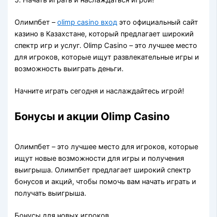
5. Начать играть и наслаждаться игрой!
Олимпбет –
olimp casino вход
это официальный сайт
казино в Казахстане, который предлагает широкий
спектр игр и услуг. Olimp Casino – это лучшее место
для игроков, которые ищут развлекательные игры и
возможность выиграть деньги.
Начните играть сегодня и наслаждайтесь игрой!
Бонусы и акции Olimp Casino
Олимпбет – это лучшее место для игроков, которые
ищут новые возможности для игры и получения
выигрыша. Олимпбет предлагает широкий спектр
бонусов и акций, чтобы помочь вам начать играть и
получать выигрыша.
Бонусы для новых игроков