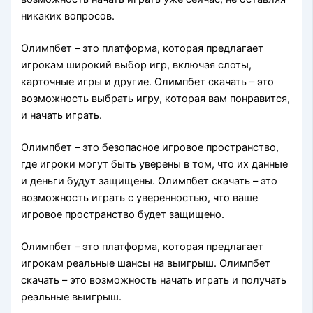
никаких вопросов.
Олимпбет – это платформа, которая предлагает
игрокам широкий выбор игр, включая слоты,
карточные игры и другие. Олимпбет скачать – это
возможность выбрать игру, которая вам понравится,
и начать играть.
Олимпбет – это безопасное игровое пространство,
где игроки могут быть уверены в том, что их данные
и деньги будут защищены. Олимпбет скачать – это
возможность играть с уверенностью, что ваше
игровое пространство будет защищено.
Олимпбет – это платформа, которая предлагает
игрокам реальные шансы на выигрыш. Олимпбет
скачать – это возможность начать играть и получать
реальные выигрыш.