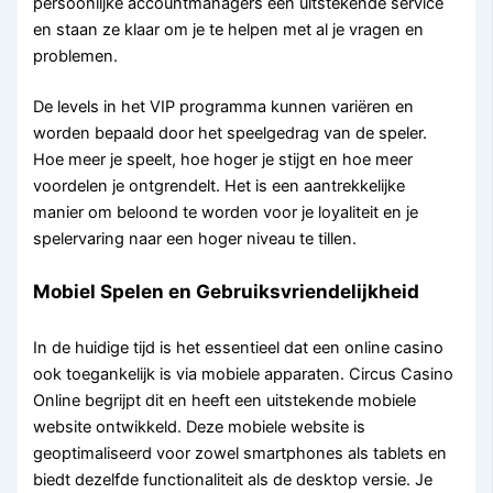
persoonlijke accountmanagers een uitstekende service
en staan ze klaar om je te helpen met al je vragen en
problemen.
De levels in het VIP programma kunnen variëren en
worden bepaald door het speelgedrag van de speler.
Hoe meer je speelt, hoe hoger je stijgt en hoe meer
voordelen je ontgrendelt. Het is een aantrekkelijke
manier om beloond te worden voor je loyaliteit en je
spelervaring naar een hoger niveau te tillen.
Mobiel Spelen en Gebruiksvriendelijkheid
In de huidige tijd is het essentieel dat een online casino
ook toegankelijk is via mobiele apparaten. Circus Casino
Online begrijpt dit en heeft een uitstekende mobiele
website ontwikkeld. Deze mobiele website is
geoptimaliseerd voor zowel smartphones als tablets en
biedt dezelfde functionaliteit als de desktop versie. Je