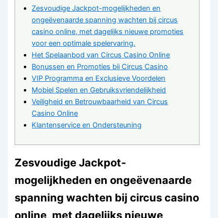
Zesvoudige Jackpot-mogelijkheden en
ongeëvenaarde spanning wachten bij circus
casino online, met dagelijks nieuwe promoties
voor een optimale spelervaring.
Het Spelaanbod van Circus Casino Online
Bonussen en Promoties bij Circus Casino
VIP Programma en Exclusieve Voordelen
Mobiel Spelen en Gebruiksvriendelijkheid
Veiligheid en Betrouwbaarheid van Circus
Casino Online
Klantenservice en Ondersteuning
Zesvoudige Jackpot-
mogelijkheden en ongeëvenaarde
spanning wachten bij circus casino
online, met dagelijks nieuwe