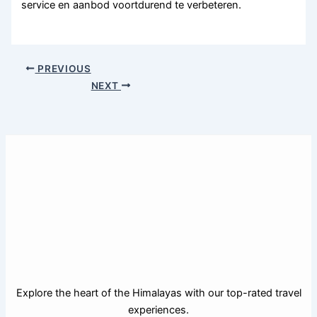
service en aanbod voortdurend te verbeteren.
PREVIOUS
NEXT
Explore the heart of the Himalayas with our top-rated travel
experiences.