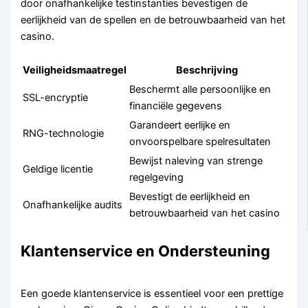
door onafhankelijke testinstanties bevestigen de
eerlijkheid van de spellen en de betrouwbaarheid van het
casino.
Veiligheidsmaatregel
Beschrijving
Beschermt alle persoonlijke en
SSL-encryptie
financiële gegevens
Garandeert eerlijke en
RNG-technologie
onvoorspelbare spelresultaten
Bewijst naleving van strenge
Geldige licentie
regelgeving
Bevestigt de eerlijkheid en
Onafhankelijke audits
betrouwbaarheid van het casino
Klantenservice en Ondersteuning
Een goede klantenservice is essentieel voor een prettige