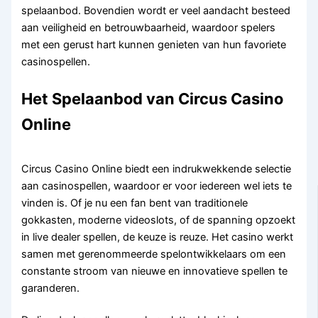
spelaanbod. Bovendien wordt er veel aandacht besteed
aan veiligheid en betrouwbaarheid, waardoor spelers
met een gerust hart kunnen genieten van hun favoriete
casinospellen.
Het Spelaanbod van Circus Casino
Online
Circus Casino Online biedt een indrukwekkende selectie
aan casinospellen, waardoor er voor iedereen wel iets te
vinden is. Of je nu een fan bent van traditionele
gokkasten, moderne videoslots, of de spanning opzoekt
in live dealer spellen, de keuze is reuze. Het casino werkt
samen met gerenommeerde spelontwikkelaars om een
constante stroom van nieuwe en innovatieve spellen te
garanderen.