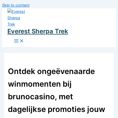
Skip to content
Everest Sherpa Trek
Ontdek ongeëvenaarde
winmomenten bij
brunocasino, met
dagelijkse promoties jouw