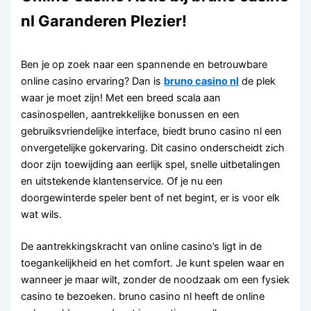
nl Garanderen Plezier!
Ben je op zoek naar een spannende en betrouwbare
online casino ervaring? Dan is
bruno casino nl
de plek
waar je moet zijn! Met een breed scala aan
casinospellen, aantrekkelijke bonussen en een
gebruiksvriendelijke interface, biedt bruno casino nl een
onvergetelijke gokervaring. Dit casino onderscheidt zich
door zijn toewijding aan eerlijk spel, snelle uitbetalingen
en uitstekende klantenservice. Of je nu een
doorgewinterde speler bent of net begint, er is voor elk
wat wils.
De aantrekkingskracht van online casino’s ligt in de
toegankelijkheid en het comfort. Je kunt spelen waar en
wanneer je maar wilt, zonder de noodzaak om een fysiek
casino te bezoeken. bruno casino nl heeft de online