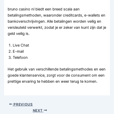
bruno casino nl biedt een breed scala aan
betalingsmethoden, waaronder creditcards, e-wallets en
bankoverschrijvingen. Alle betalingen worden veilig en
versleuteld verwerkt, zodat je er zeker van kunt zijn dat je
geld veilig is.
Live Chat
E-mail
Telefoon
Het gebruik van verschillende betalingsmethodes en een
goede klantenservice, zorgt voor de consument om een
prettige ervaring te hebben en weer terug te komen.
PREVIOUS
NEXT