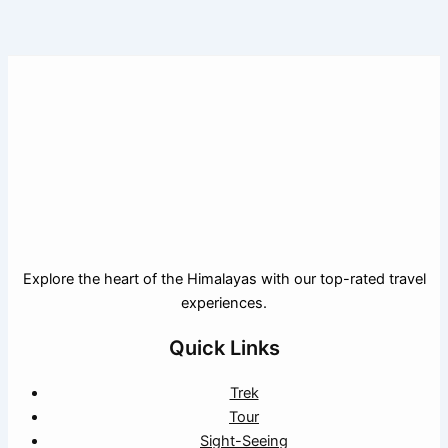
Explore the heart of the Himalayas with our top-rated travel
experiences.
Quick Links
Trek
Tour
Sight-Seeing