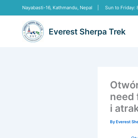
Skip
Nayabasti-16, Kathmandu, Nepal | Sun to Friday: 
to
content
Everest Sherpa Trek
Otwór
need 
i atr
By
Everest Sh