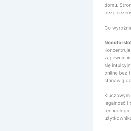
domu. Stron
bezpieczeń
Co wyróżnia
Needforslo
Koncentruje 
zapewnieniu
się intuicy
online bez 
stanowią d
Kluczowym 
legalność i
technologii
użytkownikó