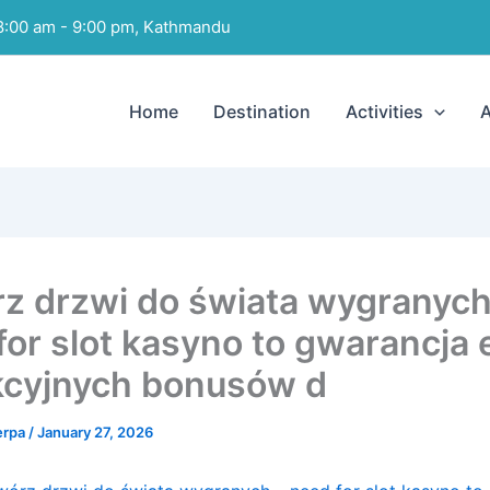
8:00 am - 9:00 pm, Kathmandu
Home
Destination
Activities
A
z drzwi do świata wygranych
for slot kasyno to gwarancja 
akcyjnych bonusów d
erpa
/
January 27, 2026