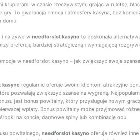
 krupierami w czasie rzeczywistym, grając w ruletkę, blac
ne gry. To gwarancja emocji i atmosfery kasyna, bez koniec
a domu.
e i na żywo w
needforslot kasyno
to doskonała alternatywa
tórzy preferują bardziej strategiczną i wymagającą rozgryw
omocje w needforslot kasyno – jak zwiększyć swoje szanse
t kasyno
regularnie oferuje swoim klientom atrakcyjne bonu
tóre pozwalają zwiększyć szanse na wygraną. Najpopularn
nusu jest bonus powitalny, który przysługuje nowym gra
ierwszej wpłaty. Bonus powitalny może przyjmować różne 
rodki na koncie, darmowe spiny lub kombinację obu.
usu powitalnego,
needforslot kasyno
oferuje również inne