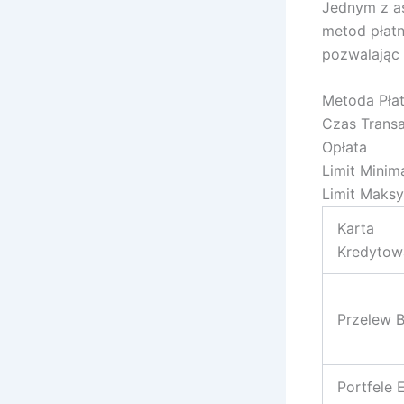
Jednym z as
metod płatn
pozwalając 
Metoda Płat
Czas Transa
Opłata
Limit Minim
Limit Maks
Karta
Kredytow
Przelew 
Portfele 