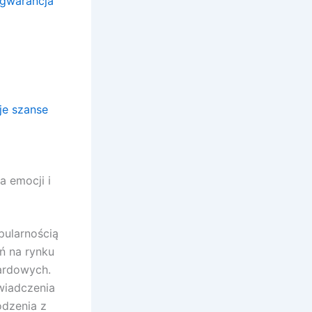
 gwarancja
je szanse
a emocji i
pularnością
ń na rynku
ardowych.
wiadczenia
dzenia z