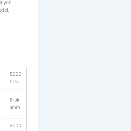
dnych
ości,
5000
PLN
Brak
limitu
2000