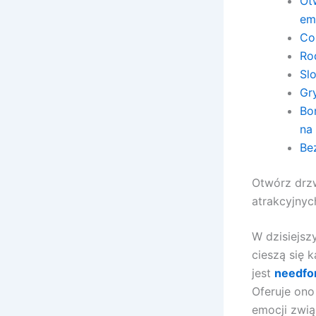
Ot
em
Co
Ro
Sl
Gr
Bo
na
Be
Otwórz drzw
atrakcyjny
W dzisiejsz
cieszą się 
jest
needfo
Oferuje ono
emocji zwi