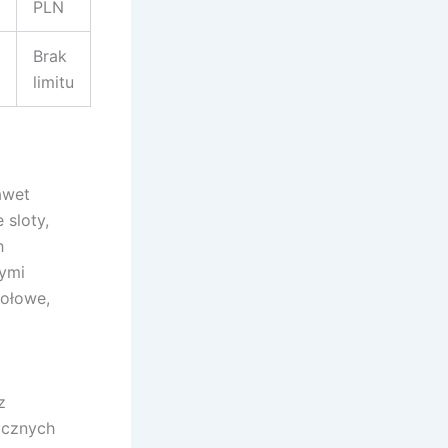
PLN
Brak
limitu
awet
 sloty,
h
ymi
tołowe,
z
ycznych