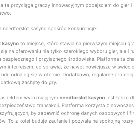
a ta przyciąga graczy innowacyjnym podejściem do gier i 
stwo.
 needforslot kasyno spośród konkurencji?
t kasyno
to miejsce, które stawia na pierwszym miejscu gr
się na oferowaniu nie tylko szerokiego wyboru gier, ale i n
 bezpiecznego i przyjaznego środowiska. Platforma ta cha
jnym interfejsem, co sprawia, że nawet nowicjusze w świeci
trudu odnajdą się w ofercie. Dodatkowo, regularne promocj
odatkową zachętę do gry.
aspektem wyróżniającym
needforslot kasyno
jest także d
 bezpieczeństwo transakcji. Platforma korzysta z nowocze
 szyfrujących, by zapewnić ochronę danych osobowych i f
w. To z kolei buduje zaufanie i pozwala na spokojną rozr