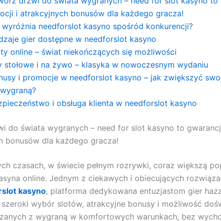
wórz drzwi do świata wygranych – need for slot kasyno to
ocji i atrakcyjnych bonusów dla każdego gracza!
 wyróżnia needforslot kasyno spośród konkurencji?
dzaje gier dostępne w needforslot kasyno
oty online – świat niekończących się możliwości
y stołowe i na żywo – klasyka w nowoczesnym wydaniu
nusy i promocje w needforslot kasyno – jak zwiększyć swo
 wygraną?
zpieczeństwo i obsługa klienta w needforslot kasyno
i do świata wygranych – need for slot kasyno to gwarancj
ch bonusów dla każdego gracza!
ych czasach, w świecie pełnym rozrywki, coraz większą po
kasyna online. Jednym z ciekawych i obiecujących rozwiąza
rslot kasyno
, platforma dedykowana entuzjastom gier haz
 szeroki wybór slotów, atrakcyjne bonusy i możliwość doś
ązanych z wygraną w komfortowych warunkach, bez wycho