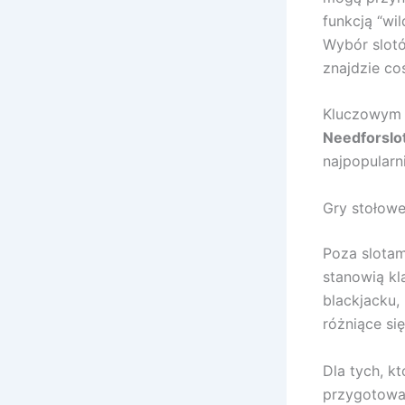
funkcją “wi
Wybór slo
znajdzie coś
Kluczowym e
Needforslo
najpopularn
Gry stołow
Poza slotam
stanowią kl
blackjacku,
różniące si
Dla tych, k
przygotował