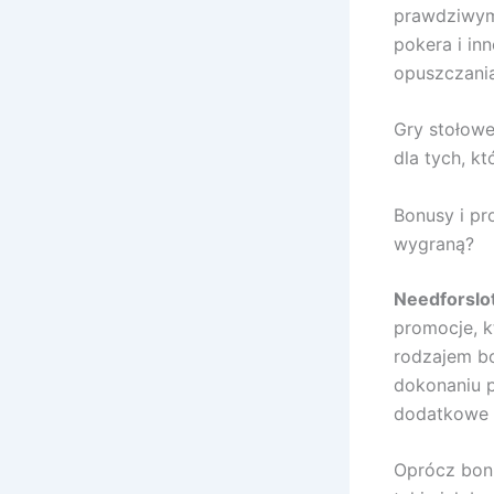
prawdziwymi
pokera i in
opuszczani
Gry stołow
dla tych, k
Bonusy i pr
wygraną?
Needforslo
promocje, k
rodzajem bo
dokonaniu p
dodatkowe ś
Oprócz bon