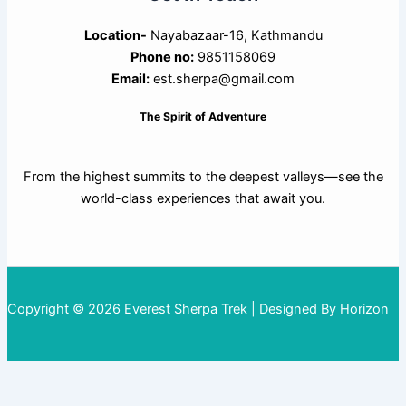
Location-
Nayabazaar-16, Kathmandu
Phone no:
9851158069
Email:
est.sherpa@gmail.com
The Spirit of Adventure
From the highest summits to the deepest valleys—see the
world-class experiences that await you.
Copyright © 2026 Everest Sherpa Trek | Designed By Horizon