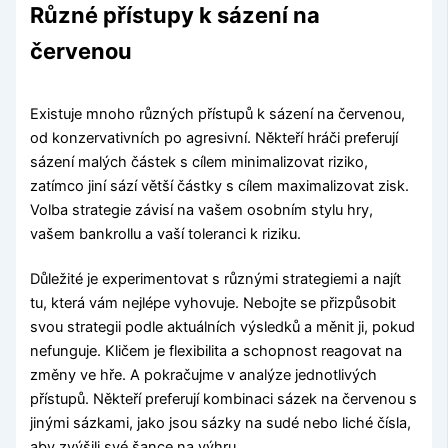
Různé přístupy k sázení na
červenou
Existuje mnoho různých přístupů k sázení na červenou,
od konzervativních po agresivní. Někteří hráči preferují
sázení malých částek s cílem minimalizovat riziko,
zatímco jiní sází větší částky s cílem maximalizovat zisk.
Volba strategie závisí na vašem osobním stylu hry,
vašem bankrollu a vaší toleranci k riziku.
Důležité je experimentovat s různými strategiemi a najít
tu, která vám nejlépe vyhovuje. Nebojte se přizpůsobit
svou strategii podle aktuálních výsledků a měnit ji, pokud
nefunguje. Kličem je flexibilita a schopnost reagovat na
změny ve hře. A pokračujme v analýze jednotlivých
přístupů. Někteří preferují kombinaci sázek na červenou s
jinými sázkami, jako jsou sázky na sudé nebo liché čísla,
aby zvýšili své šance na výhru.