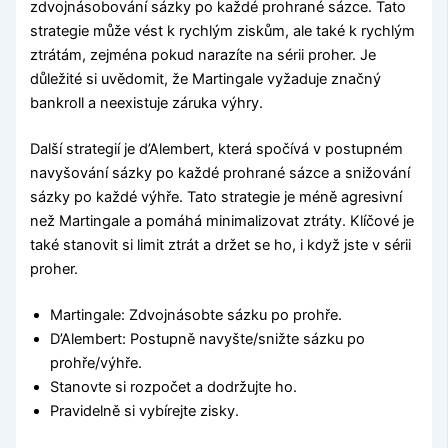
zdvojnásobování sázky po každé prohrané sázce. Tato
strategie může vést k rychlým ziskům, ale také k rychlým
ztrátám, zejména pokud narazíte na sérii proher. Je
důležité si uvědomit, že Martingale vyžaduje značný
bankroll a neexistuje záruka výhry.
Další strategií je d’Alembert, která spočívá v postupném
navyšování sázky po každé prohrané sázce a snižování
sázky po každé výhře. Tato strategie je méně agresivní
než Martingale a pomáhá minimalizovat ztráty. Klíčové je
také stanovit si limit ztrát a držet se ho, i když jste v sérii
proher.
Martingale: Zdvojnásobte sázku po prohře.
D’Alembert: Postupně navyšte/snižte sázku po
prohře/výhře.
Stanovte si rozpočet a dodržujte ho.
Pravidelně si vybírejte zisky.