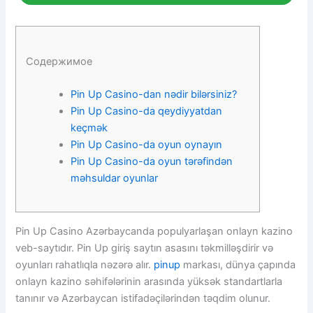
Содержимое
Pin Up Casino-dan nədir bilərsiniz?
Pin Up Casino-da qeydiyyatdan
keçmək
Pin Up Casino-da oyun oynayın
Pin Up Casino-da oyun tərəfindən
məhsuldar oyunlar
Pin Up Casino Azərbaycanda populyarlaşan onlayn kazino
veb-saytıdır. Pin Up giriş saytın asasını təkmilləşdirir və
oyunları rahatlıqla nəzərə alır.
pinup
markası, dünya çapında
onlayn kazino səhifələrinin arasında yüksək standartlarla
tanınır və Azərbaycan istifadəçilərindən təqdim olunur.